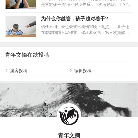
是常对孩子说“考不好没关系，下次考好就行了？”孩
宝贵财富。可以说，你的同学对你的重要性，仅次
子考砸了，千万不要对孩子说“考不好没关系”，聪明
于你的亲人。 无论何时何地，你都有可能获得来自
父母这么说如果是这样，建议你认真的阅读下这篇
同学的友情、帮助与安慰。很多大公司的崛起，都
为什么你越管，孩子越对着干?
文章，或许从中你能学到更科学且温暖的安慰方
是一帮同学共同努力的结果。很多人一生的成功，
信任不到，爱也会被当成伤害晚上九点半，儿子还
式。01 不建议说“考不好没关系”家长一句轻飘飘的
都是因为一个志趣相同的优秀同学。&n…
在磨磨蹭蹭不写作业。你压着火气，第三次提醒：
“考不好没关系”，看似是豁达的安慰，实则可能对孩
“该写作业了。”他把笔一摔：“你就知道催我！烦不
子的学习埋下诸多隐患，尤其是以下几点：第一，
烦！”你愣住了。明明是为他好，怎么就成了他眼里
影响孩子的自我效能感所谓自我效能感，说的简单
的“烦”？为什么你越管，孩子越对着干？子夏两千年
点，就是一个人对自己是否有能力完成一件事的自
青年文摘在线投稿
前就说透了上周，女儿拿着考了78分的试卷让你签
信程度。自我效能感影响人们做事的选择、努力
字。你刚说了句“这道题上次错过，怎么又错了”，她
程…
立刻红了眼圈：“我就是笨！你天天说我！”你本想帮
游客投稿
编辑投稿
她分析原因，她却把你的关心，当成了指责。这样
的场景，是不是特别熟悉？我们总以为，管孩子是
因为爱，批评孩子是因为负责。可为什么有时…
青年文摘