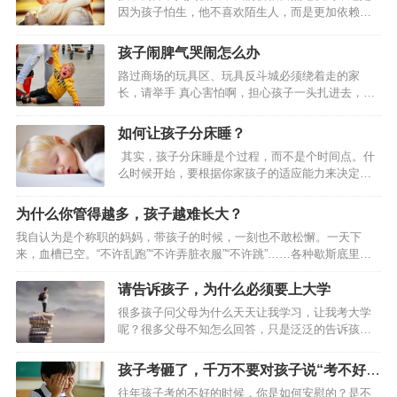
我非常羡慕他，想和他那样当一名真正的大画家。我的心愿终于在上学
因为孩子怕生，他不喜欢陌生人，而是更加依赖像
前班的时候实现了。那时候，奶奶告诉我：我是怎么出生的，又是怎样
妈妈这样比较亲密的人。的确，这是孩子们内心恐
一点一点长大的。让我明白爸爸妈妈爷爷奶奶是最爱我的亲人，是他
慌，需要依赖的重要原因，但是在孩子的不安情绪
孩子闹脾气哭闹怎么办
（…
里，孩子一部分来自于安全感的匮乏。台剧《想见
路过商场的玩具区、玩具反斗城必须绕着走的家
你》讲述的是一个年轻人之间的故事，在这个故事
长，请举手 真心害怕啊，担心孩子一头扎进去，拉
中，陈韵如是一个有原生家庭创伤的女儿，她的母
也拉不走，看啥都想买买买，不给买就又哭又
亲重男轻女，家里什么都要给弟弟，包括她自己，
闹。 而孩子的哭闹经常让家长陷入两难境地：坚持
也是对弟弟迁就、牺牲的“物品”之一。陈韵如是一个
如何让孩子分床睡？
原则不给买，孩子可能要哭闹很久，还会引发围
从小就内向孤僻的女生，戴着一个耳机自己走在路
其实，孩子分床睡是个过程，而不是个时间点。什
观，又担心孩子之后留下心理阴影；心软买了的
上，看起来很孤独又很自如，可是那份拒绝让人以
么时候开始，要根据你家孩子的适应能力来决定，
话，以后在遇到这种情况孩子可能会变本加厉，遇
此保护自己的…
而不是到了3岁或者8岁就必须分床不可。一般来
到这种情况应该怎么办才科学呢？别惊慌，孩子闹
说，能在3~10岁这个阶段内完成分床就可以了。 如
脾气很正常 在要求得不到满足时，几乎所有幼儿都
为什么你管得越多，孩子越难长大？
何很好的过度让孩子分床睡？ 有的孩子就是性格比
会哭闹。孩子闹脾气的原因有很多, 其中之一是他们
我自认为是个称职的妈妈，带孩子的时候，一刻也不敢松懈。一天下
较独立一点，适应性强，4岁分床就很顺利，1周就
还不会用语言表达需求，而由于他…
来，血槽已空。“不许乱跑”“不许弄脏衣服”“不许跳”……各种歇斯底里荡
搞定； 而有的孩子就是喜欢粘着父母，8岁了还不肯
漾在屋子里，嗓子都喊哑了。 好不容易把孩子哄睡着了，夜里的我也不
分床。这都是正常的，没必要为了分床让孩子整天
轻易放过自己。从前一沾枕头就呼呼大睡的我，当了妈妈后常常在半夜
请告诉孩子，为什么必须要上大学
哭哭啼啼，跟生死离别似的。给孩子点时间，慢慢
突然惊醒，看看睡在身边的女儿。 用网上流行的段子概括我当妈的每一
适应。再说了，多跟孩子亲昵些时间不好…
很多孩子问父母为什么天天让我学习，让我考大学
天，就是“哈哈啊啊啊啊啊啊啊啊啊啊啊”。从孩子清晨的笑脸开始，以我
呢？很多父母不知怎么回答，只是泛泛的告诉孩子
憔悴不堪的面容结束。 女儿一岁会走路后，我因为照顾她而累哭的次数
上大学能学很多东西。原本就被现在的学习压得喘
更是呈指数增长。&n…
不过气来的孩子，听到这样的回答能有考大学的动
孩子考砸了，千万不要对孩子说“考不好没
力吗？建议父母这样告诉孩子，为什么必须要上大
关系”
往年孩子考的不好的时候，你是如何安慰的？是不
学！同学 你的大学同学及朋友，将是你人生当中的