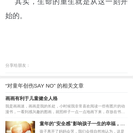
其实，生命的重生就是从这一刻开
始的。
分享给朋友：
“对童年创伤SAY NO” 的相关文章
画画有利于儿童健全人格
我是画画迷，画画是我的长处，小时候我非常喜欢阅读一些有图片的动
漫书，一看到感兴趣的图画，就照样子一点一点地画下来，存放在书本
里，有时候还会拿出来给爸爸妈妈他（她）们欣赏一下，他们都赞我画
得好，这让我对画画产生了浓厚地兴趣，自信心也增强了。有一次，我
童年的“安全感”影响孩子一生的幸福，家
在电视上看见一位叫齐白石的画家，他画得“虾”可棒了，就像真的一样，
长如何为孩子建立安全感
孩子离开了妈妈会哭，我们会很自然地认为，这是