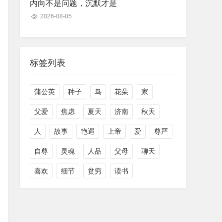
内向不是问题，沉默才是
2026-08-05
标签列表
蒲公英
种子
鸟
花朵
家
父爱
焦虑
夏天
济南
秋天
人
故事
艳遇
上帝
爱
尊严
自尊
灵魂
人品
父母
聊天
喜欢
细节
贫穷
读书