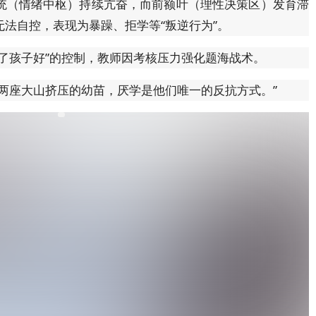
统（情绪中枢）持续亢奋，而前额叶（理性决策区）发育滞
法自控，表现为暴躁、拒学等“叛逆行为”。
了孩子好”的控制，教师因考核压力强化题海战术。
两座大山挤压的幼苗，厌学是他们唯一的反抗方式。”