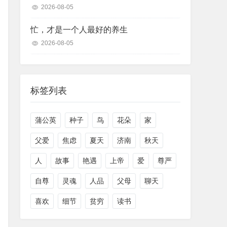
2026-08-05
忙，才是一个人最好的养生
2026-08-05
标签列表
蒲公英
种子
鸟
花朵
家
父爱
焦虑
夏天
济南
秋天
人
故事
艳遇
上帝
爱
尊严
自尊
灵魂
人品
父母
聊天
喜欢
细节
贫穷
读书