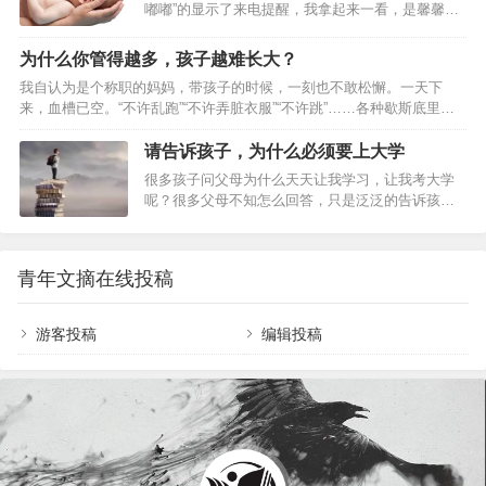
嘟嘟”的显示了来电提醒，我拿起来一看，是馨馨的
搞定； 而有的孩子就是喜欢粘着父母，8岁了还不肯
班主任。开学快三个月了，她的老师可从来没打过
分床。这都是正常的，没必要为了分床让孩子整天
我的电话，莫非有什么重要的事情？我于是赶紧挂
哭哭啼啼，跟生死离别似的。给孩子点时间，慢慢
为什么你管得越多，孩子越难长大？
了老师的电话，并立马拨通了馨馨班主任的电话。
适应。再说了，多跟孩子亲昵些时间不好…
我自认为是个称职的妈妈，带孩子的时候，一刻也不敢松懈。一天下
要知道，现在对于我来说，千事万事都没有比儿女
来，血槽已空。“不许乱跑”“不许弄脏衣服”“不许跳”……各种歇斯底里荡
们学习来得更重要的事情了。只听那边班主任很快
漾在屋子里，嗓子都喊哑了。 好不容易把孩子哄睡着了，夜里的我也不
的向我阐明了打电话的原因，由于明天下午学校开
轻易放过自己。从前一沾枕头就呼呼大睡的我，当了妈妈后常常在半夜
请告诉孩子，为什么必须要上大学
家长会，我被馨馨班主任邀请为分享育儿经的家
突然惊醒，看看睡在身边的女儿。 用网上流行的段子概括我当妈的每一
长。一开始，我是抗拒的，首先是因为自己拼音没
很多孩子问父母为什么天天让我学习，让我考大学
天，就是“哈哈啊啊啊啊啊啊啊啊啊啊啊”。从孩子清晨的笑脸开始，以我
学好，普通话不标准，这也是目前带着孩子学拼音
呢？很多父母不知怎么回答，只是泛泛的告诉孩子
憔悴不堪的面容结束。 女儿一岁会走路后，我因为照顾她而累哭的次数
时才发现的；其…
上大学能学很多东西。原本就被现在的学习压得喘
更是呈指数增长。&n…
不过气来的孩子，听到这样的回答能有考大学的动
力吗？建议父母这样告诉孩子，为什么必须要上大
青年文摘在线投稿
学！同学 你的大学同学及朋友，将是你人生当中的
宝贵财富。可以说，你的同学对你的重要性，仅次
于你的亲人。 无论何时何地，你都有可能获得来自
游客投稿
编辑投稿
同学的友情、帮助与安慰。很多大公司的崛起，都
是一帮同学共同努力的结果。很多人一生的成功，
都是因为一个志趣相同的优秀同学。&n…