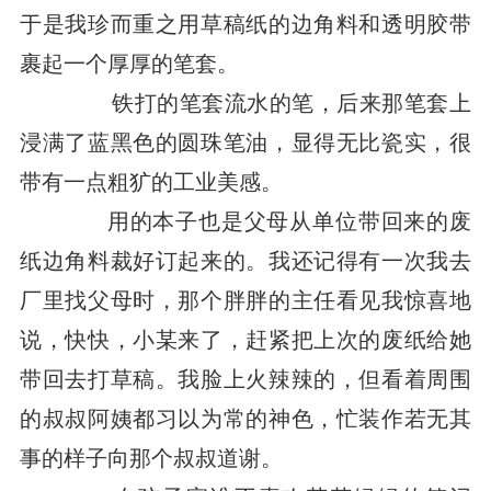
于是我珍而重之用草稿纸的边角料和透明胶带
裹起一个厚厚的笔套。
铁打的笔套流水的笔，后来那笔套上
浸满了蓝黑色的圆珠笔油，显得无比瓷实，很
带有一点粗犷的工业美感。
用的本子也是父母从单位带回来的废
纸边角料裁好订起来的。我还记得有一次我去
厂里找父母时，那个胖胖的主任看见我惊喜地
说，快快，小某来了，赶紧把上次的废纸给她
带回去打草稿。我脸上火辣辣的，但看着周围
的叔叔阿姨都习以为常的神色，忙装作若无其
事的样子向那个叔叔道谢。