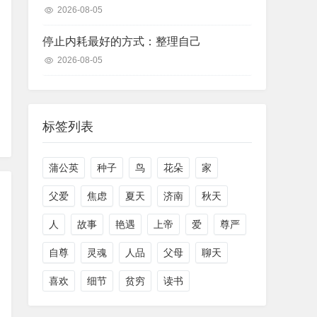
2026-08-05
停止内耗最好的方式：整理自己
2026-08-05
标签列表
蒲公英
种子
鸟
花朵
家
父爱
焦虑
夏天
济南
秋天
人
故事
艳遇
上帝
爱
尊严
自尊
灵魂
人品
父母
聊天
喜欢
细节
贫穷
读书