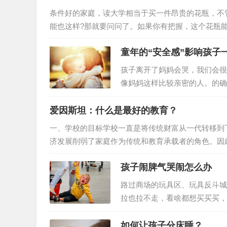
在一旁的树荫下休息，心想，大概别的组员已拾够了
条件好的家庭，读大学相当于买一件昂贵的花瓶，不
能也这样?那就要问问了。如果你有把握，这个花瓶
万，你就要掂量掂量了。前面说过了，读大学成本是1
童年的“安全感”影响孩子
阳底下敲钉子挣来的，是你妈在工地厨房忙四年的结果
985，我们已经走完了一个完整的流程，也看明白了
孩子离开了妈妈会哭，我们会很
像妈妈这样比较亲密的人。的确
情绪里，孩子一部分来自于安全
个故事中，陈韵如是一个有原生
爱因斯坦：什么是最好的教育？
她自己，也是对弟弟迁就、牺牲
一、学校的目标学校一直是将传统财富从一代转移到
机自己走在路上，看起来很孤独
济发展削弱了家庭作为传统和教育承载者的角色。因
看成仅仅是一种工具，靠它将一定数量的知识传递给
孩子闹脾气哭闹怎么办
为活人服务。它旨在培养年轻人对社会繁荣有价值的
中不情愿的工具，就像蜜蜂或蚂蚁那样。因为一个由
路过商场的玩具区、玩具反斗城
拉也拉不走，看啥都想买买买，
持原则不给买，孩子可能要哭闹
话，以后在遇到这种情况孩子可
如何让孩子分床睡？