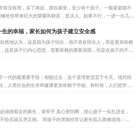
…
管有没有用，买了再说，摆在家里，至少有个面子。一般家庭能不
能够给你带来巨大的荣耀和财富，坚决入。如果不行，一进一出几十
0w，晚四年上班送快递，损失是30W。这几十个W，是你爸在太
一生的幸福，家长如何为孩子建立安全感
，你怎么办?在宿舍里睡懒觉，打游戏吗?不能啊!作为扩招前的
。如果一个东西，可以无穷无尽…
自然地认为，这是因为孩子怕生，他不喜欢陌生人，而是更加依赖
，这是孩子们内心恐慌，需要依赖的重要原因，但是在孩子的不安
感的匮乏。台剧《想见你》讲述的是一个年轻人之间的故事，在这
家庭创伤的女儿，她的母亲重男轻女，家里什么都要给弟弟，包括
的“物品”之一。陈韵如是一个从小就内向孤僻的女生，戴着一个耳
下一代的最重要手段：相较过去，这个道理更适宜于今天。现代经
又很自如，可是那份拒绝让人以此保护自己的…
此，人类社会的生存和健康更加依赖于学校。有时候，人们把学校
成长中的下一代。事实并不是这样的。知识是死的，而学校却是在
品质和能力。但这并不意味着剥夺个人的独特性，以使他成为社区
没有个人独特性和个人目标的标准化的个人…
必须绕着走的家长，请举手 真心害怕啊，担心孩子一头扎进去，
不给买就又哭又闹。 而孩子的哭闹经常让家长陷入两难境地：坚
很久，还会引发围观，又担心孩子之后留下心理阴影；心软买了的
能会变本加厉，遇到这种情况应该怎么办才科学呢？别惊慌，孩子