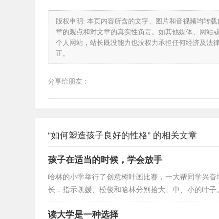
版权申明: 本页内容所含的文字、图片和音视频均转
章的观点和对文章的真实性负责。如其他媒体、网站
个人网站，站长既没能力也没权力承担任何经济及法
正。
分享给朋友：
“如何塑造孩子良好的性格” 的相关文章
孩子在适当的时候，学会放手
哈林的小学举行了创意树叶画比赛，一大帮同学兴奋
长，指示凯媛、松俊和哈林分别拾大、中、小的叶子。
先赶快做好，别管其它，反正我一定是做策划，想想
读大学是一种选择
了。 哈林弯着腰，在矮树丛旁边找了一会，之前一