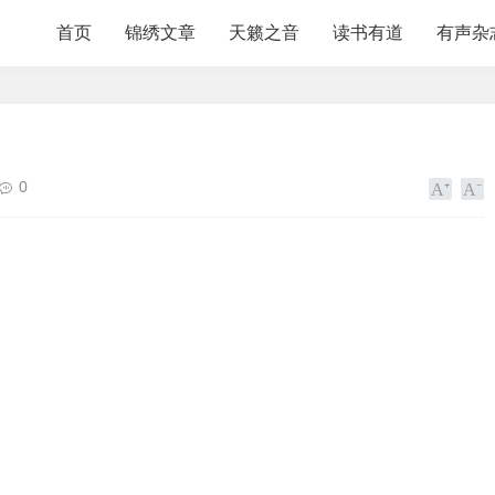
首页
锦绣文章
天籁之音
读书有道
有声杂
0