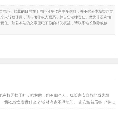
载自网络，转载的目的在于网络分享传递更多信息，并不代表本站赞同文
或个人转载使用，请与著作权人联系，并自负法律责任。做为非盈利性
律责任。如若本站的文章侵犯了你的相关权益，请联系站长删除或修
地在校园拾干叶，哈林的一组有四个人，班长家安自然地成为组
 “那么你负责做什么？”哈林有点不满地问。 家安皱着眉答：“你们
构图，做做准备，功夫可多呢！”说罢，家安便打发他们去拾干叶
些掉下来的干叶似乎已给别的同学捡去了，哈林觉得有点累，索性坐