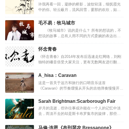
许我再看一回，凝静的桥影，波纹轻漾，细抚霞光
中的你。轻云蔽月，流风回雪，霎那的欢欣，如昙
花一般地涌现，是神明的安排，是命运的呼唤，是
你，将这一片片布满疮痍的破碎魂灵吸引而来，聚
毛不易：牧马城市
拢向神秘的幽魅里。作一场幽魅的梦靥，我将永远
《牧马城市》说的是什么？ 所有的想说的，不
依洄在你的温纯里深深迷醉。你愿否？愿否风霜雨
想说的故事，总有人用不同的方式委婉的表达出
雪，徐步现在未来？你愿否？愿否来世今生，蹁跹
来，同样的在懂得的人眼里，心上都成为一道不可
天上人间？ 如果在这片蔚蓝的深海中，你不曾死
逾越的风景，于是反反复复的吟唱或排练单调的动
去，我愿自断双脚，化为鱼。如果沉寂在无边的黑
怀念青春
作，只为了一个赞许的，感同身受的目光。 《牧马
暗中，能够找寻到你，即使取走我的明眸那又何
《怀念青春》自2014年发布后迅速走红网络，刘刚
城市》是一首不知该怎么说的歌，但它却很好的表
妨。答应我，做我的驱魔人，穿越蒙昧，净化我
独特的嗓音倍受大家关注，更有无数网友进行翻唱
达了许多人的生活，其中也包括我，一个普普通通
的…
来表达对作品的喜爱。时隔三年，歌曲经过无数打
的人，却也有着不普通的梦想。 游走在世界上，每
磨，最终《怀念青春》扎心版也正式上线。与老版
个角落的人啊，身上背负的岂止是远方，更有坚不
A_hisa：Caravan
本不同的是，新歌没有之前层层递进的爆发感，整
可摧的失眠。累了苦了，倔强的人不想说也不…
这是一首关于远方和旅行的口哨音乐这首
首歌曲在情绪上做了收敛，刚强中抒发出的柔情气
《Caravan》的节奏缓慢从开头的吉他弹奏慢慢开始
息代替了原有的宣泄感，张弛有度的情感表达更彰
就像在讲述一个动人而悲伤的故事52秒口哨声起似
显了对于青春的怀念。《怀念青春 (扎心版)》歌
乎眼泪要落下来听到更多的是无奈迷人的口哨神曲
词：那时的我们拥有没有污染过的清晨嘀嘀嗒嗒的
Sarah Brightman:Scarborough Fair
《Caravan》，有一种旅行的轻松与惬意这是一首空
秒针却留不住一个黄昏曾经的爱很简单不需要费力
岁月的流逝，些许往事或许能在一个人的记忆中淡
灵而富有穿透力的曲子，闭上眼睛跟随曲子的律
的眼神牵手走过无人山岗想时间再慢几分怀念啊我
去，而淡不去的却是斯卡布罗集市的旋律，那些快
动，时而遨游于天际，时而策马扬鞭于茫茫无垠草
们的青春啊…
乐的音符，青春和热情浇灌斯卡布罗集市的花朵，
原，时而感受岁月俗风的温柔流淌，不着边际，神
默默守望它冉冉开放在相爱的日子，芬芳的誓言，
游天外，怡然亦然。这首《Caravan》，轻松，鲜
马修·连恩《布列瑟农 Bressanone》