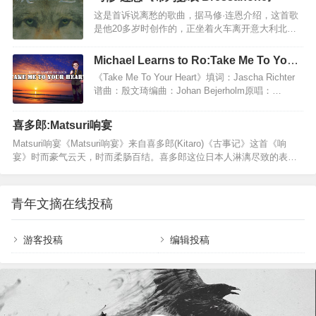
令人回首。Scarborough Fair（斯卡堡集市，也译作
活，优美，律动，让人内在舒心，惬意。现代都市
这是首诉说离愁的歌曲，据马修·连恩介绍，这首歌
斯卡布罗集市”），是一首旋律优美的经典英文歌
人，聆听这样的音符，没有年代感，没有听不懂的
是他20多岁时创作的，正坐着火车离开意大利北部
曲，曾作为第40届奥斯卡获奖影片《毕业生》（The
尴…
小镇布列瑟农。布列瑟农是马修母亲的故乡，因此
Graduate）的插曲，曲调凄美婉转，给人以心灵深
他对这片土地饱含深情。[另外，据介绍，这首歌的
处的触动。《斯卡布罗集市》诉说了一个缠绵凄美
Michael Learns to Ro:Take Me To Your
背后其实还有着马修·连恩自己的爱情故事。其旷远
的爱情故事：一个参军的男青年远离自己相爱的姑
Heart
《Take Me To Your Heart》填词：Jascha Richter
忧伤的旋律、如诗如画的歌词、马修·连恩清冽醇厚
娘在战争中不幸遇难，但长满…
谱曲：殷文琦编曲：Johan Bejerholm原唱：
的歌声，以及歌曲结尾处的火车铁轨声，常令听者
Michael Learns To RockHiding from the rain and
陶醉在歌曲所营造的忧伤而纯净的世界中。这首歌
snow藏身于雨雪之中Trying to forget but I won't let
在网络上常被誉为"世界上最伤感的英文歌曲"。以下
喜多郎:Matsuri响宴
go努力忘记,但我怎能就这样离去Looking at a
为马修连恩的自叙：几年前，我疯狂地爱上了一个
Matsuri响宴《Matsuri响宴》来自喜多郎(Kitaro)《古事记》这首《响
crowded street看着熙熙攘攘的街道Listening to my
年轻的女孩，还有，也爱上了…
宴》时而豪气云天，时而柔肠百结。喜多郎这位日本人淋漓尽致的表达
own heart beat却只能听见自…
了中国传统文化之中的一脉清奇、潇洒、隐逸、放达的神韵。这种神韵
在庄周的子非鱼，安知我不知鱼之乐”，嵇康的目送归鸿，手挥五弦。俯
仰自得，游心太玄。”，陶渊明的采菊东篱下，悠然见南山”，李太白的明
青年文摘在线投稿
朝散发弄扁舟”，苏东坡的一蓑烟雨任平生”文字中都有相似的影子。听这
首曲子，觉着它摄人心魄，气势磅礴，教人振奋，越听越让人觉得荡气
回肠。恍惚间，仿佛孤独的剑客，衣袂…
游客投稿
编辑投稿