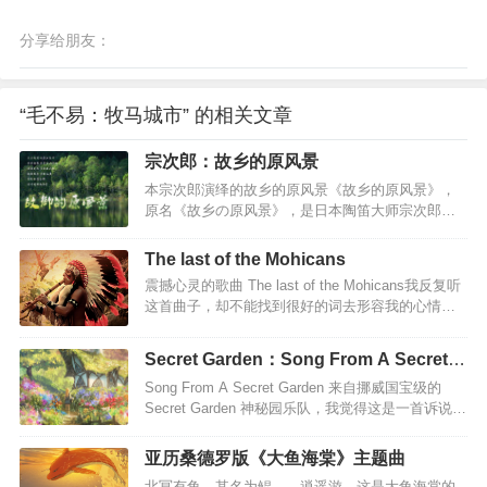
分享给朋友：
“毛不易：牧马城市” 的相关文章
宗次郎：故乡的原风景
本宗次郎演绎的故乡的原风景《故乡的原风景》，
原名《故乡の原风景》，是日本陶笛大师宗次郎的
曲目，透过清新悠扬的陶笛乐音，阐述他对于自然
万物与山川土地的感怀。 故乡的原风景歌词有以
The last of the Mohicans
下几个版本 柔软的时光版 -------故乡的原风景-------
震撼心灵的歌曲 The last of the Mohicans我反复听
一缕清风 呼唤遥远的记忆 几朵浮云 装点生命的
这首曲子，却不能找到很好的词去形容我的心情，
葱 绿 最早的呼吸 穿越动人的绮丽 最初的美丽 就在
唯一能想到的是悲壮、苍凉，就好像在广袤的天地
这里 故乡 啊~~~ 故…
之间，只有自己一个人。总有文字到不了的深处。
Secret Garden：Song From A Secret
尤其是听到中间段，呐喊的时候，我听到的更多
Garden
Song From A Secret Garden 来自挪威国宝级的
是，这个民族的呐喊，这个民族的坚强，给我空前
Secret Garden 神秘园乐队，我觉得这是一首诉说生
的震撼。一个民族悲壮的呼声，最后的莫希干人，
命的歌曲。诉说着生命的悲伤的，静静的诉说着生
感人肺腑…
命的真谛，同时也诉说着生命的神秘!在乐曲舒缓旋
亚历桑德罗版《大鱼海棠》主题曲
律中，人性的内心得以舒展，舒缓的节奏将现实时
北冥有鱼，其名为鲲——逍遥游。这是大鱼海棠的