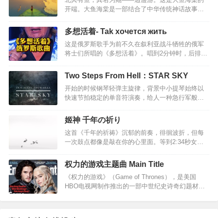
空拓展延长，在岁月的荏苒里，人性心理的秘密就
开端。大鱼海棠是一部结合了中华传统神话故事的
在自我秘密花园里繁衍生殖。在节拍回旋的瞬间浓
影视作品，通过动画的方式为中华文化做一种传
缩出抑郁情感的婉约柔美，娇柔而不做作，伤感而
承，拥有自身独有的魅力，通过描述三位主人公的
不沉沦，好似阴雨里迎风成长的垂柳，柳枝纤柔而
多想活着- Tak xoчется жить
故事，为观众展开一方磅礴绚丽的世界。所有活着
不颓废沮丧。一开始在钢琴的序曲中，忧伤的把我
这是俄罗斯歌手为前不久在叙利亚战斗牺牲的俄军
的人类，都是海里一条巨大的鱼；出生的时候他们
们带入了一种无尽…
将士们所唱的《多想活着》。唱到2分钟时，后排开
从海的此岸出发。他们的生命就像横越大海，有时
始有人站起，2分18秒，普京总统肃立拭泪，紧跟着
相遇，有时分开死的时候，他们便到了岸，各去各
全场起立。每个国家和民族都应该崇敬英雄，而不
的世界。亚历桑德罗中国巡演西安站的最后，为了
Two Steps From Hell：STAR SKY
是什么明星、大款。唯有如此，一个民族才有希望
回馈中国粉丝，演奏了这曲《大鱼》。居然比原版
开始的时候钢琴轻弹主旋律，背景中小提琴始终以
和前途。如泣如诉的乐曲，哀思，伤感歌曲大意：
还穿透灵魂，何其悲凉，震撼心灵。…
快速节拍稳定的单音符演奏，给人一种急行军般的
你知道吗 多想活着去观赏火红日出活着 正是为了去
感觉。我觉得这是一种信号，用简短明快的节奏把
爱与你相伴的所有人你知道吗 多想活着黎明时分 与
听众的注意力吸引到这首歌上面。20s的时候，突然
你一同醒来调煮咖啡世人尚在甜睡你知道吗 多想活
姬神 千年の祈り
袭来的鼓声、重音和正常八度的钢琴声第一次演奏
着不必见报宣扬要全拿出分享活着 是让孩子永不忘
这首《千年的祈祷》沉郁的前奏，徘徊波折，但每
了主旋律，给了听众第一次听觉上的震撼。与前奏
你知道吗 多想活着在你牺牲的一刹那站起向大…
一次鼓点都像是敲在你的心里面。等到2:34秒女声
鲜明的对比这种手法有着强有力的冲击力。29s的时
的吟唱乍起，瞬间被沦陷了，才分外能体会旋律舒
候，全曲第一次有了短暂的安静，只有钢琴在演奏
展的美妙，和那种辽阔感，是可以穿越千年岁月的
副旋律，这是曲子的蓄势部分，听的过程中有种“黎
权力的游戏主题曲 Main Title
声音啊…神的作品，音乐响起，悠扬的钟声和舒缓
明前的黑暗”，“决战前的誓师”的感觉。我更加倾向
《权力的游戏》（Game of Thrones），是美国
的琴声带我们漫游在远古的琼楼玉宇，飘渺空灵，
于前者，是的，就是一种“黎明前的黑暗”。58s…
HBO电视网制作推出的一部中世纪史诗奇幻题材的
岁月的车轮向前转动，尔后，音乐气势澎湃，雄浑
电视剧。该剧改编自美国作家乔治·R·R·马丁的奇幻
激荡，仿佛来到宏伟庄严的神殿，整个身心为之震
小说《冰与火之歌》系列。在2011年，美国HBO电
撼，随后豁然开朗，一群歌姬翩翩起舞，祈求天地
视网对《冰与火之歌》进行改编，拍成了《权力的
祥和... ...此曲节奏暗含人生哲理，前期悠扬低沉，