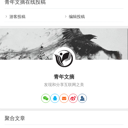
青年文摘在线投稿
游戏》这部非常精彩的电视剧。其中的配乐非常震
预示新生命诞生，慢慢的变得轻快明朗，象征指点
撼，无与伦比。每次一听到觉得血液沸腾，纵横捭
江…
阖的感觉，是一种大格局大史诗 ，脑中闪过无数画
游客投稿
编辑投稿
面和家族旗帜。王者之气，霸气，威武，神圣不可
侵犯！低沉的大提琴配合的太到位了。大提琴音域
宽广并且富于感情，能表达深沉和忧…
青年文摘
发现和分享互联网之美
聚合文章