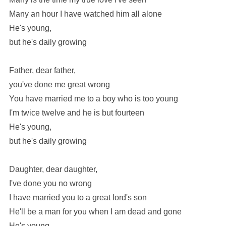
Many an hour I have watched him all alone
He's young,
but he's daily growing
Father, dear father,
you've done me great wrong
You have married me to a boy who is too young
I'm twice twelve and he is but fourteen
He's young,
but he's daily growing
Daughter, dear daughter,
I've done you no wrong
I have married you to a great lord's son
He'll be a man for you when I am dead and gone
He's young,