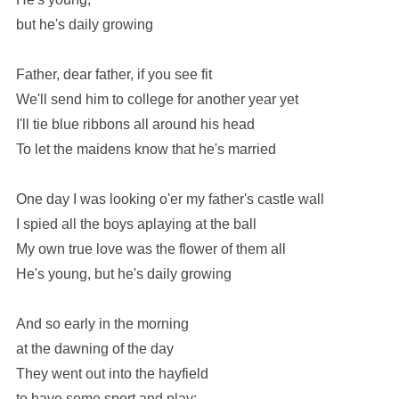
but he's daily growing
Father, dear father, if you see fit
We'll send him to college for another year yet
I'll tie blue ribbons all around his head
To let the maidens know that he's married
One day I was looking o'er my father's castle wall
I spied all the boys aplaying at the ball
My own true love was the flower of them all
He's young, but he's daily growing
And so early in the morning
at the dawning of the day
They went out into the hayfield
to have some sport and play;