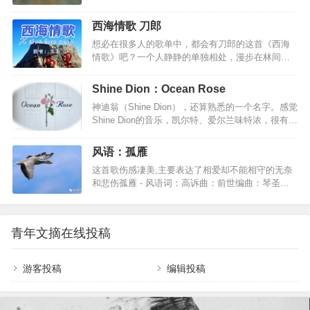
小镇布列瑟农。布列瑟农是马修母亲的故乡，因此
握大地右手握着天掌纹裂出了十方的闪电把时光匆
他对这片土地饱含深情。[另外，据介绍，这首歌的
匆兑换成了年三千世 如所不见左手拈着花右手舞着
西海情歌 刀郎
背后其实还有着马修·连恩自己的爱情故事。其旷远
剑眉间落下了一万年的雪一滴泪 啊啊啊那是我 啊啊
想必在很多人的歌单中，都会有刀郎的这首《西海
忧伤的旋律、如诗如画的歌词、马修·连恩清冽醇厚
啊左手一弹指右手弹着弦舟楫摆渡在忘川的水间当
情歌》吧？一个人静静的单独相处，漫步在林间小
的歌声，以及歌曲结尾处的火车铁轨声，常令听者
烦恼能开…
路，或者独自眺望远方时，单曲循环《西海情歌》
陶醉在歌曲所营造的忧伤而纯净的世界中。这首歌
时，想必很多人都会被歌词中的凄婉缠绵给打动，
在网络上常被誉为"世界上最伤感的英文歌曲"。以下
Shine Dion：Ocean Rose
不知不觉就泪水打湿了双眸吧？很多人都感叹刀郎
为马修连恩的自叙：几年前，我疯狂地爱上了一个
神迪翁（Shine Dion），还算熟悉的一个名字。感觉
为何能写出这样忧伤的歌曲？却不知原来这首歌的
年轻的女孩，还有，也爱上了…
Shine Dion的音乐，凯尔特、爱尔兰味特浓，很有田
背后有个让人心碎的故事。在《西海情歌》中，主
园风情，当然还有爱尔兰民谣特有的伤感气质。
要讲述的就是女孩的恋人去世，女孩悲伤绝望，问
Shine Dion是来自挪威第七大城市Skien(斯基恩)的
男孩曾经许诺自己不会让她找不见，为何现在却变
风语：孤雁
二重唱组合，他们的音乐被认为是挪威和爱尔兰民
成南归的候鸟飞不见？观众每每听到这样发自灵魂
这首歌伤感凄美,主要表达了相爱却不能相守的无奈
谣的结合体，在音乐中经常使用很多乐器：小提
质问，痛苦哀婉的歌词，眼泪都忍不住落下。而这
和悲伤孤雁 - 风语词：高诉曲：前世编曲：琴圣我
琴、风笛、萨克斯、曼陀林(类似中国的琵琶)、三角
首歌曲的背后，更…
是一只孤雁别问我从哪里来带着满身的疲惫飞过高
铁、美乐特朗(一电子琴) 、木吉他。《Ocean
山和大海我是一只孤雁别问我到哪里去经过多少风
Rose》的忧郁气质令人无法抗拒。一个飘忽的身
雨路远方是我的归宿穿越层层迷雾飞越崎岖山路面
影，行走在爱尔兰的高地。戴上耳机，闭上眼睛，
青年文摘在线投稿
对生活的困苦再难我不会认输寻找心中的爱找寻心
将每一个音…
中幸福心中有一缕阳光踏平坎坷是坦途我是一只孤
雁别问我从哪里来带着满身的疲惫飞过高山和大海
游客投稿
编辑投稿
我是一只孤雁别问我到哪里去经过多少风雨路远方
是我的归宿穿越层层迷雾飞越崎岖山路面对生活的
困苦再难我不会认输寻找心中的爱找寻心中幸福心