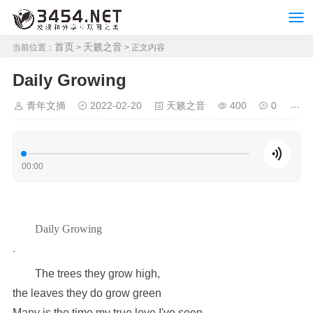
首页
天籁之音
当前位置：
>
> 正文内容
Daily Growing
青年文摘
2022-02-20
天籁之音
400
0
00:00
Daily Growing
.
The trees they grow high,
the leaves they do grow green
Many is the time my true love I've seen