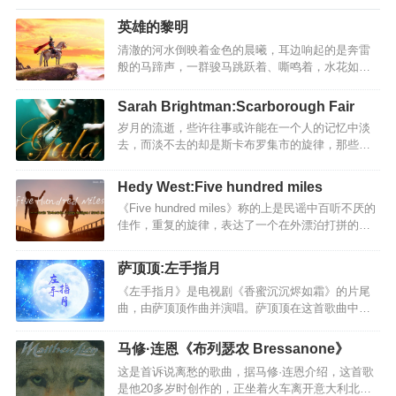
英雄的黎明
清澈的河水倒映着金色的晨曦，耳边响起的是奔雷
般的马蹄声，一群骏马跳跃着、嘶鸣着，水花如浪
潮一般在蹄下溅起。奔腾不息的马群中，有一个裹
在褐色披风中的矫健身影 当号角吹起，英雄不再沉
Sarah Brightman:Scarborough Fair
默！难忘战斗时,激昂的动荡气势!当准备逝去的那一
岁月的流逝，些许往事或许能在一个人的记忆中淡
刻,眼里流露出的思乡心绪和温柔的儿女神态:也许军
去，而淡不去的却是斯卡布罗集市的旋律，那些快
人的宿命就是战死沙场，永不后悔!正所谓风萧萧兮
乐的音符，青春和热情浇灌斯卡布罗集市的花朵，
易水寒，壮士一去不复返。整个音乐一开头并不是
默默守望它冉冉开放在相爱的日子，芬芳的誓言，
圆号，而是古筝，犹如蜻蜓点水，然后才是一段红
Hedy West:Five hundred miles
令人回首。Scarborough Fair（斯卡堡集市，也译作
日初升的圆号气势恢宏。很恢宏但是并没有吞山河
《Five hundred miles》称的上是民谣中百听不厌的
斯卡布罗集市”），是一首旋律优美的经典英文歌
的气势，而是一种将要爆发之前的压抑。脑补这样
佳作，重复的旋律，表达了一个在外漂泊打拼的游
曲，曾作为第40届奥斯卡获奖影片《毕业生》（The
的一…
子向亲人诉说着不舍与留恋之情。为什么要走？要
Graduate）的插曲，曲调凄美婉转，给人以心灵深
去往何方？火车不停地走，一百里，二百里，三百
处的触动。《斯卡布罗集市》诉说了一个缠绵凄美
萨顶顶:左手指月
里，四百里，五百里，此刻，游子离家已有五百
的爱情故事：一个参军的男青年远离自己相爱的姑
《左手指月》是电视剧《香蜜沉沉烬如霜》的片尾
里。away from home”重复数次,表达了游子对家的
娘在战争中不幸遇难，但长满…
曲，由萨顶顶作曲并演唱。萨顶顶在这首歌曲中尽
眷恋。歌词中段叙说游子在外奔波的辛酸，衣衫褴
显实力唱作人风采，不光亲自作曲，更是在演唱中
褛、身无分文，这样狼狈，离家这么遥远。this a
横跨三个八度，融合戏曲与花腔女高音唱法，头腔
way”反复出现，充分表明游子的无可奈何，穷困在
马修·连恩《布列瑟农 Bressanone》
咽腔信手拈来，真嗓假嗓切换自如，对高音的极致
异地，这样怎么回家啊，怎么去面对那些关心自己
这是首诉说离愁的歌曲，据马修·连恩介绍，这首歌
控制力将剧情的张驰与人物复杂心理展现得淋漓尽
的亲人啊。结尾…
是他20多岁时创作的，正坐着火车离开意大利北部
致！ 越听越飘渺，越听越空灵，越听越好听。左手