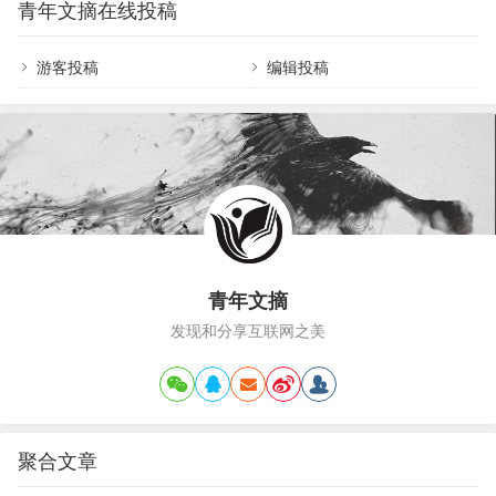
青年文摘在线投稿
了主旋律，给了听众第一次听觉上的震撼。与前奏
将每一个音…
鲜明的对比这种手法有着强有力的冲击力。29s的时
候，全曲第一次有了短暂的安静，只有钢琴在演奏
游客投稿
编辑投稿
副旋律，这是曲子的蓄势部分，听的过程中有种“黎
明前的黑暗”，“决战前的誓师”的感觉。我更加倾向
于前者，是的，就是一种“黎明前的黑暗”。58s…
青年文摘
发现和分享互联网之美
聚合文章