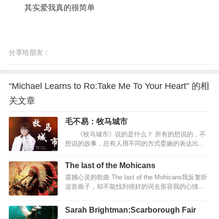
其实爱我真的很简单
分享给朋友：
“Michael Learns to Ro:Take Me To Your Heart” 的相
关文章
毛不易：牧马城市
《牧马城市》说的是什么？ 所有的想说的，不
想说的故事，总有人用不同的方式委婉的表达出
来，同样的在懂得的人眼里，心上都成为一道不可
逾越的风景，于是反反复复的吟唱或排练单调的动
The last of the Mohicans
作，只为了一个赞许的，感同身受的目光。 《牧马
震撼心灵的歌曲 The last of the Mohicans我反复听
城市》是一首不知该怎么说的歌，但它却很好的表
这首曲子，却不能找到很好的词去形容我的心情，
达了许多人的生活，其中也包括我，一个普普通通
唯一能想到的是悲壮、苍凉，就好像在广袤的天地
的人，却也有着不普通的梦想。 游走在世界上，每
之间，只有自己一个人。总有文字到不了的深处。
个角落的人啊，身上背负的岂止是远方，更有坚不
Sarah Brightman:Scarborough Fair
尤其是听到中间段，呐喊的时候，我听到的更多
可摧的失眠。累了苦了，倔强的人不想说也不…