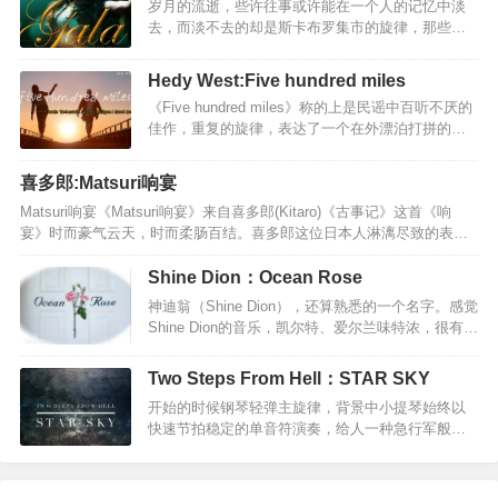
岁月的流逝，些许往事或许能在一个人的记忆中淡
是，这个民族的呐喊，这个民族的坚强，给我空前
去，而淡不去的却是斯卡布罗集市的旋律，那些快
的震撼。一个民族悲壮的呼声，最后的莫希干人，
乐的音符，青春和热情浇灌斯卡布罗集市的花朵，
感人肺腑…
默默守望它冉冉开放在相爱的日子，芬芳的誓言，
Hedy West:Five hundred miles
令人回首。Scarborough Fair（斯卡堡集市，也译作
《Five hundred miles》称的上是民谣中百听不厌的
斯卡布罗集市”），是一首旋律优美的经典英文歌
佳作，重复的旋律，表达了一个在外漂泊打拼的游
曲，曾作为第40届奥斯卡获奖影片《毕业生》（The
子向亲人诉说着不舍与留恋之情。为什么要走？要
Graduate）的插曲，曲调凄美婉转，给人以心灵深
去往何方？火车不停地走，一百里，二百里，三百
处的触动。《斯卡布罗集市》诉说了一个缠绵凄美
喜多郎:Matsuri响宴
里，四百里，五百里，此刻，游子离家已有五百
的爱情故事：一个参军的男青年远离自己相爱的姑
Matsuri响宴《Matsuri响宴》来自喜多郎(Kitaro)《古事记》这首《响
里。away from home”重复数次,表达了游子对家的
娘在战争中不幸遇难，但长满…
宴》时而豪气云天，时而柔肠百结。喜多郎这位日本人淋漓尽致的表达
眷恋。歌词中段叙说游子在外奔波的辛酸，衣衫褴
了中国传统文化之中的一脉清奇、潇洒、隐逸、放达的神韵。这种神韵
褛、身无分文，这样狼狈，离家这么遥远。this a
在庄周的子非鱼，安知我不知鱼之乐”，嵇康的目送归鸿，手挥五弦。俯
way”反复出现，充分表明游子的无可奈何，穷困在
Shine Dion：Ocean Rose
仰自得，游心太玄。”，陶渊明的采菊东篱下，悠然见南山”，李太白的明
异地，这样怎么回家啊，怎么去面对那些关心自己
神迪翁（Shine Dion），还算熟悉的一个名字。感觉
朝散发弄扁舟”，苏东坡的一蓑烟雨任平生”文字中都有相似的影子。听这
的亲人啊。结尾…
Shine Dion的音乐，凯尔特、爱尔兰味特浓，很有田
首曲子，觉着它摄人心魄，气势磅礴，教人振奋，越听越让人觉得荡气
园风情，当然还有爱尔兰民谣特有的伤感气质。
回肠。恍惚间，仿佛孤独的剑客，衣袂…
Shine Dion是来自挪威第七大城市Skien(斯基恩)的
Two Steps From Hell：STAR SKY
二重唱组合，他们的音乐被认为是挪威和爱尔兰民
开始的时候钢琴轻弹主旋律，背景中小提琴始终以
谣的结合体，在音乐中经常使用很多乐器：小提
快速节拍稳定的单音符演奏，给人一种急行军般的
琴、风笛、萨克斯、曼陀林(类似中国的琵琶)、三角
感觉。我觉得这是一种信号，用简短明快的节奏把
铁、美乐特朗(一电子琴) 、木吉他。《Ocean
听众的注意力吸引到这首歌上面。20s的时候，突然
Rose》的忧郁气质令人无法抗拒。一个飘忽的身
袭来的鼓声、重音和正常八度的钢琴声第一次演奏
影，行走在爱尔兰的高地。戴上耳机，闭上眼睛，