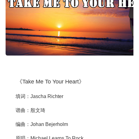
《Take Me To Your Heart》
填词：Jascha Richter
谱曲：殷文琦
编曲：Johan Bejerholm
原唱：Michael Learns To Rock