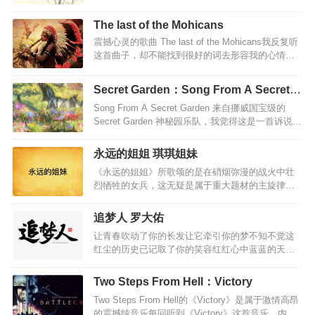
花一般地涌现，是神明的安排，是命运的呼唤，是
这里 故乡 啊~~~ 故…
你，将这一片片布满疮痍的破碎魂灵吸引而来，聚
The last of the Mohicans
拢向神秘的幽魅里。作一场幽魅的梦靥，我将永远
震撼心灵的歌曲 The last of the Mohicans我反复听
依洄在你的温纯里深深迷醉。你愿否？愿否风霜雨
这首曲子，却不能找到很好的词去形容我的心情，
雪，徐步现在未来？你愿否？愿否来世今生，蹁跹
唯一能想到的是悲壮、苍凉，就好像在广袤的天地
天上人间？ 如果在这片蔚蓝的深海中，你不曾死
之间，只有自己一个人。总有文字到不了的深处。
去，我愿自断双脚，化为鱼。如果沉寂在无边的黑
Secret Garden：Song From A Secret
尤其是听到中间段，呐喊的时候，我听到的更多
暗中，能够找寻到你，即使取走我的明眸那又何
Garden
Song From A Secret Garden 来自挪威国宝级的
是，这个民族的呐喊，这个民族的坚强，给我空前
妨。答应我，做我的驱魔人，穿越蒙昧，净化我
Secret Garden 神秘园乐队，我觉得这是一首诉说生
的震撼。一个民族悲壮的呼声，最后的莫希干人，
的…
命的歌曲。诉说着生命的悲伤的，静静的诉说着生
感人肺腑…
命的真谛，同时也诉说着生命的神秘!在乐曲舒缓旋
永远的姐姐 琪琪姐妹
律中，人性的内心得以舒展，舒缓的节奏将现实时
《永远的姐姐》所歌颂的是在硝烟弥漫的战火中壮
空拓展延长，在岁月的荏苒里，人性心理的秘密就
烈牺牲的女兵，这无疑是属于重大题材的主旋律作
在自我秘密花园里繁衍生殖。在节拍回旋的瞬间浓
品。但难能可贵的是，作者只用一声姐姐”的亲切呼
缩出抑郁情感的婉约柔美，娇柔而不做作，伤感而
唤，就让一向在人们心理习惯中高大过人、不同凡
不沉沦，好似阴雨里迎风成长的垂柳，柳枝纤柔而
追梦人 罗大佑
响的英雄走进了亲情的范畴。 这种对已故亲人情感
不颓废沮丧。一开始在钢琴的序曲中，忧伤的把我
让青春吹动了你的长发让它牵引你的梦不知不觉这
化、人性化的娓娓倾诉深情而动人，它大大拉近了
们带入了一种无尽…
红尘的历史已记取了你的笑容红红心中蓝蓝的天是
歌颂对象同听众之间的距离——此时的英雄不再是
个生命的开始春雨不眠隔夜的你曾空独眠的日子让
遥远的，而是亲近的；不再是虚浮空泛的，而是真
青春娇艳的花朵绽开了深藏的红颜飞去飞来的满天
实可感、似在眼前的。应当承认，作者从姐姐”的角
Two Steps From Hell：Victory
的飞絮是幻想你的笑颜秋来春去红尘中谁在宿命里
度来创作该曲是蹊径独辟、别出心裁的——我想叫
Two Steps From Hell的《Victory》是属于激情高昂
安排冰雪不语寒夜的你那难隐藏的光彩看我看一眼
一声姐姐虽然我们不在同一个年代/可你的年龄只大
的震撼纯音乐每回听到《Victory》这首音乐，内心