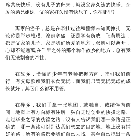
席共庆快乐。没有儿子的归来，就没父家久违的快乐。亲
爱的弟兄姐妹，父的家好久没有快乐了，你在哪里?
离家的游子，总是在牵挂过往和憧憬未知间挣扎，无
论你是举步维艰、潦倒寒酸，还是学有所成、飞黄腾达，
都是父家的儿子。家是我们所爱的地方，双脚可以离开，
心却不能远离,在千里之外的那个称作故乡的地方，总有我
们无法割舍的牵挂。
在故乡，懵懂的少年有老师把握方向，指引我们前
行，有父母照顾我们衣食无忧，而我们只管无忧无虑的成
长就好，其它什么都不用管。
在异乡，我们手拿一张地图，或独自、或结伴向前
闯，地图上有方向标有注解，独自走过创业的抉择之路、
走过毕业之际的彷徨之路，没有人告诉我们哪一条路是正
确的，哪一条路可以到达我们想去的目的地。地上没有铺
好的路，所有的路都要我们自己去找，甚至自己挖出一条