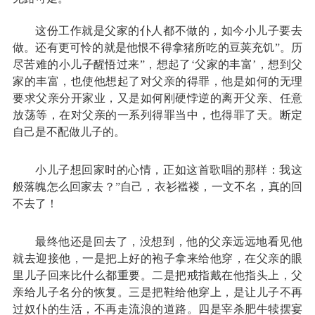
这份工作就是父家的仆人都不做的，如今小儿子要去
做。还有更可怜的就是他恨不得拿猪所吃的豆荚充饥”。历
尽苦难的小儿子醒悟过来”，想起了‘父家的丰富’，想到父
家的丰富，也使他想起了对父亲的得罪，他是如何的无理
要求父亲分开家业，又是如何刚硬悖逆的离开父亲、任意
放荡等，在对父亲的一系列得罪当中，也得罪了天。断定
自己是不配做儿子的。
小儿子想回家时的心情，正如这首歌唱的那样：我这
般落魄怎么回家去？”自己，衣衫褴褛，一文不名，真的回
不去了！
最终他还是回去了，没想到，他的父亲远远地看见他
就去迎接他，一是把上好的袍子拿来给他穿，在父亲的眼
里儿子回来比什么都重要。二是把戒指戴在他指头上，父
亲给儿子名分的恢复。三是把鞋给他穿上，是让儿子不再
过奴仆的生活，不再走流浪的道路。四是宰杀肥牛犊摆宴