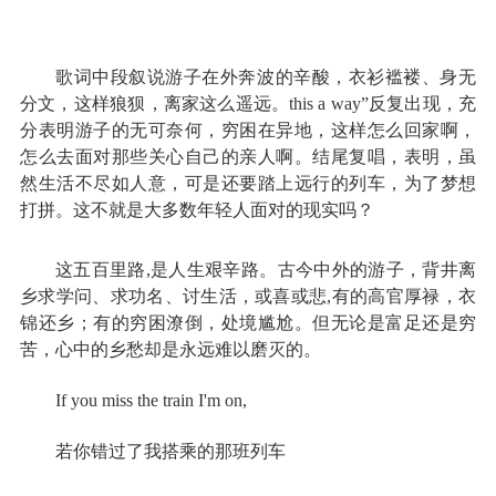
歌词中段叙说游子在外奔波的辛酸，衣衫褴褛、身无
分文，这样狼狈，离家这么遥远。this a way”反复出现，充
分表明游子的无可奈何，穷困在异地，这样怎么回家啊，
怎么去面对那些关心自己的亲人啊。结尾复唱，表明，虽
然生活不尽如人意，可是还要踏上远行的列车，为了梦想
打拼。这不就是大多数年轻人面对的现实吗？
这五百里路,是人生艰辛路。古今中外的游子，背井离
乡求学问、求功名、讨生活，或喜或悲,有的高官厚禄，衣
锦还乡；有的穷困潦倒，处境尴尬。但无论是富足还是穷
苦，心中的乡愁却是永远难以磨灭的。
If you miss the train I'm on,
若你错过了我搭乘的那班列车