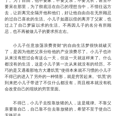
了。为了自由，他不要家，不要父亲，不要兄长，甚至不
要呆在那里，为了彻底活在自己的理想当中，不惜往远方
去，让距离完全隔开他和他们，好让他自由自在无所顾忌
的过自己喜欢的生活。小儿子如愿以偿的离开了父家，也
过上了自己梦寐以求的生活。不再因儿子的名分有所顾
忌，也不再被做儿子的要求所左右。
小儿子任意放荡浪费资财”的自由生活梦很快就破灭
了，是因为他把父亲分给他的产业浪费尽了。小儿子也许
从来没有想过会有这么一天，但这一天就这样来了。什么
都没有的生活，这是小儿子第一次从来就没有的经历。不
巧的是又遇着那地方大遭饥荒”使得本来就不习惯的小儿子
不得已的进入了另外的一种情形，就是穷苦起来。‘饥荒’的
到来把小儿子带进了不仅什么都没有，而且根本就没有机
会改变自己的现状的穷苦里面。
不得已，小儿子去投靠放猪的人，这是规律。不靠父
亲要靠自己，自己靠不住去靠放猪的，希望不至于使自己
无路可走。