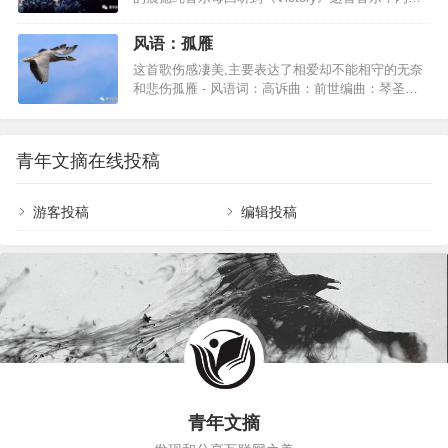
吧 莫让红颜守空枕青春无悔不死永远的爱人让流浪
我一点…
就久久不能平静。旋律高昂，悲壮中写下了冲锋的
的足迹在荒漠里写下永久的回忆飘来飘去的笔迹是
音响。可曾想，先烈的鲜血染红了中华大地，冲锋
深藏激情的你的心语前尘后世轮回中 谁在声音里徘
风语：孤雁
的号角响彻神州。该死的战争到来之际，便是地狱
徊痴情笑我凡俗的人世终难解的关怀 罗大佑写了很
这首歌伤感凄美,主要表达了相爱却不能相守的无奈
使者到来之时。对于士兵，最残酷的也是战争机
多首堪称经典的歌…
和悲伤孤雁 - 风语词：高诉曲：前世编曲：琴圣我
器，杀人游戏，只有这样才可以使国家存留。但是
是一只孤雁别问我从哪里来带着满身的疲惫飞过高
世界也需要他们，因为只有他们的冷血才换来我们
山和大海我是一只孤雁别问我到哪里去经过多少风
的永久和平。兵者，国之大事，死生之地，存亡之
雨路远方是我的归宿穿越层层迷雾飞越崎岖山路面
道，不可不察也。伴随着冲锋的号角，义无反顾地
青年文摘在线投稿
对生活的困苦再难我不会认输寻找心中的爱找寻心
冲锋，身边无数人在倒下，也…
中幸福心中有一缕阳光踏平坎坷是坦途我是一只孤
雁别问我从哪里来带着满身的疲惫飞过高山和大海
游客投稿
编辑投稿
我是一只孤雁别问我到哪里去经过多少风雨路远方
是我的归宿穿越层层迷雾飞越崎岖山路面对生活的
困苦再难我不会认输寻找心中的爱找寻心中幸福心
中有一缕阳…
青年文摘