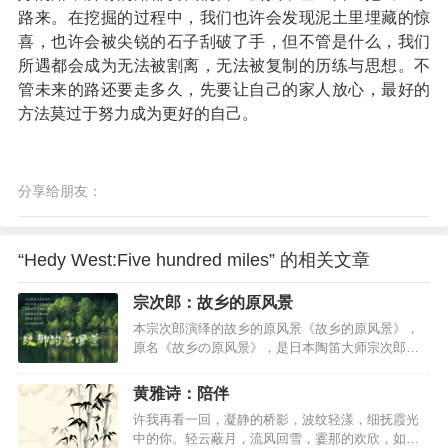
路来。在挖掘的过程中，我们也许会发现泥土里埋藏的惊
喜，也许会被尖锐的石子刮破了手，但不管是什么，我们
所遇都会成为无法被割离，无法被复制的历练与思想。不
管未来的路还要走多久，先要让自己的家人放心，最好的
方法莫过于努力成为更好的自己。
分享给朋友：
“Hedy West:Five hundred miles” 的相关文章
宗次郎：故乡的原风景
本宗次郎演绎的故乡的原风景《故乡的原风景》，
原名《故乡の原风景》，是日本陶笛大师宗次郎的
曲目，透过清新悠扬的陶笛乐音，阐述他对于自然
万物与山川土地的感怀。 故乡的原风景歌词有以
黄雅诗：陪伴
下几个版本 柔软的时光版 -------故乡的原风景-------
许我再看一回，凝静的桥影，波纹轻漾，细抚霞光
一缕清风 呼唤遥远的记忆 几朵浮云 装点生命的
中的你。轻云蔽月，流风回雪，霎那的欢欣，如昙
葱 绿 最早的呼吸 穿越动人的绮丽 最初的美丽 就在