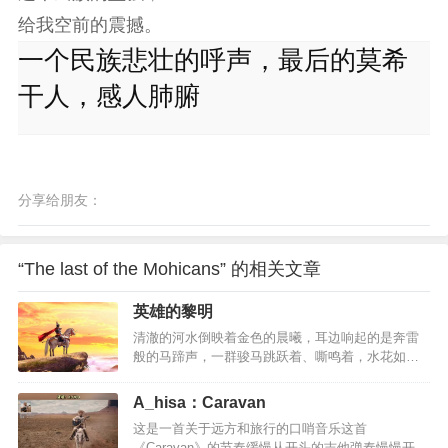
给我空前的震撼。
一个民族悲壮的呼声，最后的莫希
干人，感人肺腑
分享给朋友：
“The last of the Mohicans” 的相关文章
英雄的黎明
清澈的河水倒映着金色的晨曦，耳边响起的是奔雷
般的马蹄声，一群骏马跳跃着、嘶鸣着，水花如浪
潮一般在蹄下溅起。奔腾不息的马群中，有一个裹
在褐色披风中的矫健身影 当号角吹起，英雄不再沉
A_hisa：Caravan
默！难忘战斗时,激昂的动荡气势!当准备逝去的那一
这是一首关于远方和旅行的口哨音乐这首
刻,眼里流露出的思乡心绪和温柔的儿女神态:也许军
《Caravan》的节奏缓慢从开头的吉他弹奏慢慢开始