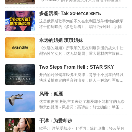
人的宿命就是战死沙场，永不后悔!正所谓风萧萧兮
就像在讲述一个动人而悲伤的故事52秒口哨声起似
易水寒，壮士一去不复返。整个音乐一开头并不是
乎眼泪要落下来听到更多的是无奈迷人的口哨神曲
圆号，而是古筝，犹如蜻蜓点水，然后才是一段红
多想活着- Tak xoчется жить
《Caravan》，有一种旅行的轻松与惬意这是一首空
日初升的圆号气势恢宏。很恢宏但是并没有吞山河
这是俄罗斯歌手为前不久在叙利亚战斗牺牲的俄军
灵而富有穿透力的曲子，闭上眼睛跟随曲子的律
的气势，而是一种将要爆发之前的压抑。脑补这样
将士们所唱的《多想活着》。唱到2分钟时，后排开
动，时而遨游于天际，时而策马扬鞭于茫茫无垠草
的一…
始有人站起，2分18秒，普京总统肃立拭泪，紧跟着
原，时而感受岁月俗风的温柔流淌，不着边际，神
全场起立。每个国家和民族都应该崇敬英雄，而不
游天外，怡然亦然。这首《Caravan》，轻松，鲜
永远的姐姐 琪琪姐妹
是什么明星、大款。唯有如此，一个民族才有希望
活，优美，律动，让人内在舒心，惬意。现代都市
《永远的姐姐》所歌颂的是在硝烟弥漫的战火中壮
和前途。如泣如诉的乐曲，哀思，伤感歌曲大意：
人，聆听这样的音符，没有年代感，没有听不懂的
烈牺牲的女兵，这无疑是属于重大题材的主旋律作
你知道吗 多想活着去观赏火红日出活着 正是为了去
尴…
品。但难能可贵的是，作者只用一声姐姐”的亲切呼
爱与你相伴的所有人你知道吗 多想活着黎明时分 与
唤，就让一向在人们心理习惯中高大过人、不同凡
你一同醒来调煮咖啡世人尚在甜睡你知道吗 多想活
Two Steps From Hell：STAR SKY
响的英雄走进了亲情的范畴。 这种对已故亲人情感
着不必见报宣扬要全拿出分享活着 是让孩子永不忘
开始的时候钢琴轻弹主旋律，背景中小提琴始终以
化、人性化的娓娓倾诉深情而动人，它大大拉近了
你知道吗 多想活着在你牺牲的一刹那站起向大…
快速节拍稳定的单音符演奏，给人一种急行军般的
歌颂对象同听众之间的距离——此时的英雄不再是
感觉。我觉得这是一种信号，用简短明快的节奏把
遥远的，而是亲近的；不再是虚浮空泛的，而是真
听众的注意力吸引到这首歌上面。20s的时候，突然
实可感、似在眼前的。应当承认，作者从姐姐”的角
风语：孤雁
袭来的鼓声、重音和正常八度的钢琴声第一次演奏
度来创作该曲是蹊径独辟、别出心裁的——我想叫
这首歌伤感凄美,主要表达了相爱却不能相守的无奈
了主旋律，给了听众第一次听觉上的震撼。与前奏
一声姐姐虽然我们不在同一个年代/可你的年龄只大
和悲伤孤雁 - 风语词：高诉曲：前世编曲：琴圣我
鲜明的对比这种手法有着强有力的冲击力。29s的时
我一点…
是一只孤雁别问我从哪里来带着满身的疲惫飞过高
候，全曲第一次有了短暂的安静，只有钢琴在演奏
山和大海我是一只孤雁别问我到哪里去经过多少风
副旋律，这是曲子的蓄势部分，听的过程中有种“黎
于洋：为爱却步
雨路远方是我的归宿穿越层层迷雾飞越崎岖山路面
明前的黑暗”，“决战前的誓师”的感觉。我更加倾向
歌手:于洋望爱却步 - 于洋词：陈红卫曲：轻云望月
对生活的困苦再难我不会认输寻找心中的爱找寻心
于前者，是的，就是一种“黎明前的黑暗”。58s…