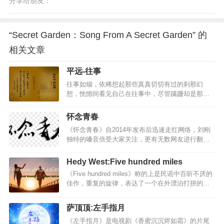
分享给朋友：
“Secret Garden：Song From A Secret Garden” 的
相关文章
平远-往事
往事如烟，依稀想起那些真真切切有过的刹那幻
想，恍惚间看见自己在往事中，尽管蹒跚却是那么
执着，执着得无暇顾及周围的风景。往事如梦，匆
匆闪过的瞬间用心灵的特技拍摄下来，轻轻把缕缕
怀念青春
片段小心收藏，精心剪辑不经意间触摸，却洒落了
《怀念青春》自2014年发布后迅速走红网络，刘刚
一地的思绪。往事如酒，用时间特有的工艺制成浓
独特的嗓音倍受大家关注，更有无数网友进行翻唱
厚香醇的回忆，点点滴滴细细品味其精致，布满心
来表达对作品的喜爱。时隔三年，歌曲经过无数打
房慵懒自己心情，任醉意在旋律中弥漫…
磨，最终《怀念青春》扎心版也正式上线。与老版
Hedy West:Five hundred miles
本不同的是，新歌没有之前层层递进的爆发感，整
《Five hundred miles》称的上是民谣中百听不厌的
首歌曲在情绪上做了收敛，刚强中抒发出的柔情气
佳作，重复的旋律，表达了一个在外漂泊打拼的游
息代替了原有的宣泄感，张弛有度的情感表达更彰
子向亲人诉说着不舍与留恋之情。为什么要走？要
显了对于青春的怀念。《怀念青春 (扎心版)》歌
去往何方？火车不停地走，一百里，二百里，三百
词：那时的我们拥有没有污染过的清晨嘀嘀嗒嗒的
萨顶顶:左手指月
里，四百里，五百里，此刻，游子离家已有五百
秒针却留不住一个黄昏曾经的爱很简单不需要费力
《左手指月》是电视剧《香蜜沉沉烬如霜》的片尾
里。away from home”重复数次,表达了游子对家的