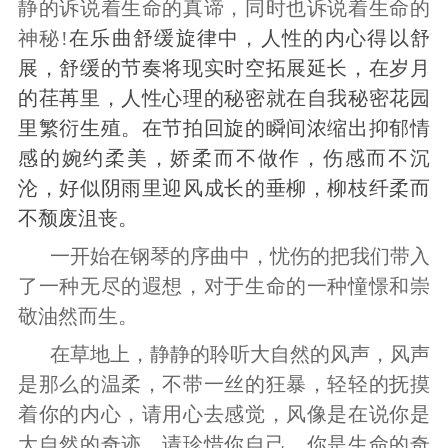
静的诉说着生命的真谛，同时也诉说着生命的
神秘
!
在乐曲舒缓旋律中，人性的内心得以舒
展，舒缓的节奏将现实时空拓展延长，在岁月
的荏苒里，人性心理的秘密就在自我秘密花园
里繁衍生殖。在节拍回旋的瞬间浓缩出抑郁情
感的婉约柔美，娇柔而不做作，伤感而不沉
沦，好似阴雨里迎风成长的垂柳，柳枝纤柔而
不颓废沮丧。
一开始在钢琴的序曲中，忧伤的把我们带入
了一种无尽的遐想，对于生命的一种憧憬和崇
敬油然而生。
在草地上，静静的聆听大自然的风声，风声
是那么的温柔，不带一丝的狂暴，轻轻的抚摸
着你的内心，请用心去感觉，风像是在说你是
大自然的奇迹，请珍惜你自己，你是生命的奇