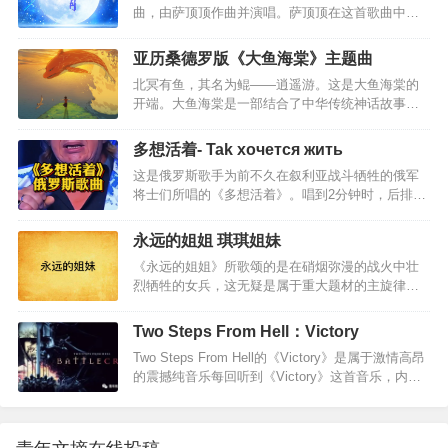
的眼神牵手走过无人山岗想时间再慢几分怀念啊我
曲，由萨顶顶作曲并演唱。萨顶顶在这首歌曲中尽
眷恋。歌词中段叙说游子在外奔波的辛酸，衣衫褴
们的青春啊…
显实力唱作人风采，不光亲自作曲，更是在演唱中
褛、身无分文，这样狼狈，离家这么遥远。this a
横跨三个八度，融合戏曲与花腔女高音唱法，头腔
way”反复出现，充分表明游子的无可奈何，穷困在
亚历桑德罗版《大鱼海棠》主题曲
咽腔信手拈来，真嗓假嗓切换自如，对高音的极致
异地，这样怎么回家啊，怎么去面对那些关心自己
北冥有鱼，其名为鲲——逍遥游。这是大鱼海棠的
控制力将剧情的张驰与人物复杂心理展现得淋漓尽
的亲人啊。结尾…
开端。大鱼海棠是一部结合了中华传统神话故事的
致！ 越听越飘渺，越听越空灵，越听越好听。左手
影视作品，通过动画的方式为中华文化做一种传
握大地右手握着天掌纹裂出了十方的闪电把时光匆
承，拥有自身独有的魅力，通过描述三位主人公的
匆兑换成了年三千世 如所不见左手拈着花右手舞着
多想活着- Tak xoчется жить
故事，为观众展开一方磅礴绚丽的世界。所有活着
剑眉间落下了一万年的雪一滴泪 啊啊啊那是我 啊啊
这是俄罗斯歌手为前不久在叙利亚战斗牺牲的俄军
的人类，都是海里一条巨大的鱼；出生的时候他们
啊左手一弹指右手弹着弦舟楫摆渡在忘川的水间当
将士们所唱的《多想活着》。唱到2分钟时，后排开
从海的此岸出发。他们的生命就像横越大海，有时
烦恼能开…
始有人站起，2分18秒，普京总统肃立拭泪，紧跟着
相遇，有时分开死的时候，他们便到了岸，各去各
全场起立。每个国家和民族都应该崇敬英雄，而不
的世界。亚历桑德罗中国巡演西安站的最后，为了
永远的姐姐 琪琪姐妹
是什么明星、大款。唯有如此，一个民族才有希望
回馈中国粉丝，演奏了这曲《大鱼》。居然比原版
《永远的姐姐》所歌颂的是在硝烟弥漫的战火中壮
和前途。如泣如诉的乐曲，哀思，伤感歌曲大意：
还穿透灵魂，何其悲凉，震撼心灵。…
烈牺牲的女兵，这无疑是属于重大题材的主旋律作
你知道吗 多想活着去观赏火红日出活着 正是为了去
品。但难能可贵的是，作者只用一声姐姐”的亲切呼
爱与你相伴的所有人你知道吗 多想活着黎明时分 与
唤，就让一向在人们心理习惯中高大过人、不同凡
你一同醒来调煮咖啡世人尚在甜睡你知道吗 多想活
Two Steps From Hell：Victory
响的英雄走进了亲情的范畴。 这种对已故亲人情感
着不必见报宣扬要全拿出分享活着 是让孩子永不忘
Two Steps From Hell的《Victory》是属于激情高昂
化、人性化的娓娓倾诉深情而动人，它大大拉近了
你知道吗 多想活着在你牺牲的一刹那站起向大…
的震撼纯音乐每回听到《Victory》这首音乐，内心
歌颂对象同听众之间的距离——此时的英雄不再是
就久久不能平静。旋律高昂，悲壮中写下了冲锋的
遥远的，而是亲近的；不再是虚浮空泛的，而是真
音响。可曾想，先烈的鲜血染红了中华大地，冲锋
实可感、似在眼前的。应当承认，作者从姐姐”的角
的号角响彻神州。该死的战争到来之际，便是地狱
度来创作该曲是蹊径独辟、别出心裁的——我想叫