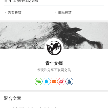
青年文摘在线投稿
使者到来之时。对于士兵，最残酷的也是战争机
一声姐姐虽然我们不在同一个年代/可你的年龄只大
器，杀人游戏，只有这样才可以使国家存留。但是
我一点…
世界也需要他们，因为只有他们的冷血才换来我们
游客投稿
编辑投稿
的永久和平。兵者，国之大事，死生之地，存亡之
道，不可不察也。伴随着冲锋的号角，义无反顾地
冲锋，身边无数人在倒下，也…
青年文摘
发现和分享互联网之美
聚合文章