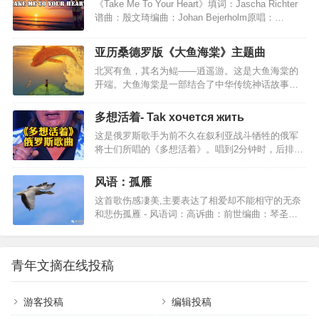
《Take Me To Your Heart》填词：Jascha Richter
灵而富有穿透力的曲子，闭上眼睛跟随曲子的律
谱曲：殷文琦编曲：Johan Bejerholm原唱：
动，时而遨游于天际，时而策马扬鞭于茫茫无垠草
Michael Learns To RockHiding from the rain and
原，时而感受岁月俗风的温柔流淌，不着边际，神
snow藏身于雨雪之中Trying to forget but I won't let
游天外，怡然亦然。这首《Caravan》，轻松，鲜
亚历桑德罗版《大鱼海棠》主题曲
go努力忘记,但我怎能就这样离去Looking at a
活，优美，律动，让人内在舒心，惬意。现代都市
北冥有鱼，其名为鲲——逍遥游。这是大鱼海棠的
crowded street看着熙熙攘攘的街道Listening to my
人，聆听这样的音符，没有年代感，没有听不懂的
开端。大鱼海棠是一部结合了中华传统神话故事的
own heart beat却只能听见自…
尴…
影视作品，通过动画的方式为中华文化做一种传
承，拥有自身独有的魅力，通过描述三位主人公的
多想活着- Tak xoчется жить
故事，为观众展开一方磅礴绚丽的世界。所有活着
这是俄罗斯歌手为前不久在叙利亚战斗牺牲的俄军
的人类，都是海里一条巨大的鱼；出生的时候他们
将士们所唱的《多想活着》。唱到2分钟时，后排开
从海的此岸出发。他们的生命就像横越大海，有时
始有人站起，2分18秒，普京总统肃立拭泪，紧跟着
相遇，有时分开死的时候，他们便到了岸，各去各
全场起立。每个国家和民族都应该崇敬英雄，而不
的世界。亚历桑德罗中国巡演西安站的最后，为了
风语：孤雁
是什么明星、大款。唯有如此，一个民族才有希望
回馈中国粉丝，演奏了这曲《大鱼》。居然比原版
这首歌伤感凄美,主要表达了相爱却不能相守的无奈
和前途。如泣如诉的乐曲，哀思，伤感歌曲大意：
还穿透灵魂，何其悲凉，震撼心灵。…
和悲伤孤雁 - 风语词：高诉曲：前世编曲：琴圣我
你知道吗 多想活着去观赏火红日出活着 正是为了去
是一只孤雁别问我从哪里来带着满身的疲惫飞过高
爱与你相伴的所有人你知道吗 多想活着黎明时分 与
山和大海我是一只孤雁别问我到哪里去经过多少风
你一同醒来调煮咖啡世人尚在甜睡你知道吗 多想活
雨路远方是我的归宿穿越层层迷雾飞越崎岖山路面
着不必见报宣扬要全拿出分享活着 是让孩子永不忘
青年文摘在线投稿
对生活的困苦再难我不会认输寻找心中的爱找寻心
你知道吗 多想活着在你牺牲的一刹那站起向大…
中幸福心中有一缕阳光踏平坎坷是坦途我是一只孤
雁别问我从哪里来带着满身的疲惫飞过高山和大海
游客投稿
编辑投稿
我是一只孤雁别问我到哪里去经过多少风雨路远方