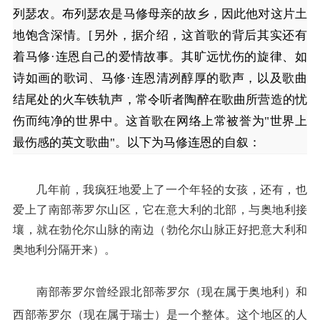
列瑟农。布列瑟农是马修母亲的故乡，因此他对这片土
地饱含深情。[另外，据介绍，这首歌的背后其实还有
着马修·连恩自己的爱情故事。其旷远忧伤的旋律、如
诗如画的歌词、马修·连恩清冽醇厚的歌声，以及歌曲
结尾处的火车铁轨声，常令听者陶醉在歌曲所营造的忧
伤而纯净的世界中。这首歌在网络上常被誉为"世界上
最伤感的英文歌曲"。以下为马修连恩的自叙：
几年前，我疯狂地爱上了一个年轻的女孩，还有，也
爱上了南部蒂罗尔山区，它在意大利的北部，与奥地利接
壤，就在勃伦尔山脉的南边（勃伦尔山脉正好把意大利和
奥地利分隔开来）。
南部蒂罗尔曾经跟北部蒂罗尔（现在属于奥地利）和
西部蒂罗尔（现在属于瑞士）是一个整体。这个地区的人