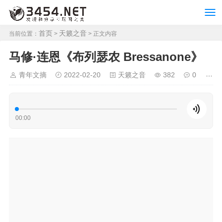
首页
天籁之音
当前位置：
>
> 正文内容
马修·连恩《布列瑟农 Bressanone》
青年文摘
2022-02-20
天籁之音
382
0
00:00