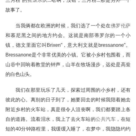
三月粉”的
摇滚乐队
...哈啊，没错，三月粉...那是另外一个
故事了。
当我俩都在欧洲的时候，我们选了一个处在
佛罗伦萨
和慕尼黑之间的地方约会。这就是南部蒂罗尔的一个小
镇，德文里面它叫Brixen”，意大利文就是bressanone”。
Bressanone是个非常优美的小镇。它被小乡村包围着，而
山谷中回响着教堂的钟声，山羊在牧场漫步，远处是高耸
的白色山头。
我们在那里玩乐了几天，探索过周围的小乡村，还有
彼此的心。离别的日子到了，她要回去的时候我陪着她去
附近乡村的火车站，真是很令人沮丧啊，我们都要踏上各
自的道路。流着泪水，我上了去火车站的
公共汽车
，在短
短的40分钟路程里，我缓缓入睡了，在梦中，我隐隐约约