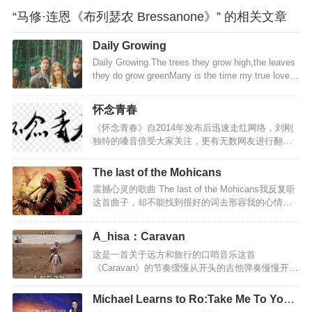
“马修·连恩《布列瑟农 Bressanone》” 的相关文章
Daily Growing
Daily Growing.The trees they grow high,the leaves
they do grow greenMany is the time my true love
I've seenMany an hour I have watched him all
aloneHe's young,but he's daily growingFather, dear
怀念青春
father,you've done me great wrongYou hav…
《怀念青春》自2014年发布后迅速走红网络，刘刚
独特的嗓音倍受大家关注，更有无数网友进行翻唱
来表达对作品的喜爱。时隔三年，歌曲经过无数打
磨，最终《怀念青春》扎心版也正式上线。与老版
The last of the Mohicans
本不同的是，新歌没有之前层层递进的爆发感，整
震撼心灵的歌曲 The last of the Mohicans我反复听
首歌曲在情绪上做了收敛，刚强中抒发出的柔情气
这首曲子，却不能找到很好的词去形容我的心情，
息代替了原有的宣泄感，张弛有度的情感表达更彰
唯一能想到的是悲壮、苍凉，就好像在广袤的天地
显了对于青春的怀念。《怀念青春 (扎心版)》歌
之间，只有自己一个人。总有文字到不了的深处。
词：那时的我们拥有没有污染过的清晨嘀嘀嗒嗒的
A_hisa：Caravan
尤其是听到中间段，呐喊的时候，我听到的更多
秒针却留不住一个黄昏曾经的爱很简单不需要费力
这是一首关于远方和旅行的口哨音乐这首
是，这个民族的呐喊，这个民族的坚强，给我空前
的眼神牵手走过无人山岗想时间再慢几分怀念啊我
《Caravan》的节奏缓慢从开头的吉他弹奏慢慢开始
的震撼。一个民族悲壮的呼声，最后的莫希干人，
们的青春啊…
就像在讲述一个动人而悲伤的故事52秒口哨声起似
感人肺腑…
乎眼泪要落下来听到更多的是无奈迷人的口哨神曲
Michael Learns to Ro:Take Me To Your
《Caravan》，有一种旅行的轻松与惬意这是一首空
Heart