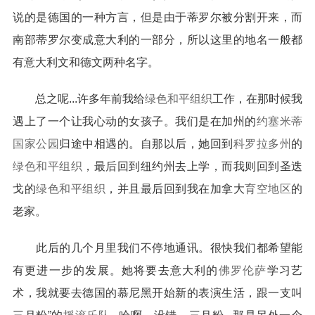
说的是德国的一种方言，但是由于蒂罗尔被分割开来，而
南部蒂罗尔变成意大利的一部分，所以这里的地名一般都
有意大利文和德文两种名字。
总之呢...许多年前我给
绿色和平组织
工作，在那时候我
遇上了一个让我心动的女孩子。我们是在加州的
约塞米蒂
国家公园
归途中相遇的。自那以后，她回到
科罗拉多州
的
绿色和平组织
，最后回到纽约州去上学，而我则回到圣迭
戈的
绿色和平组织
，并且最后回到我在加拿大
育空地区
的
老家。
此后的几个月里我们不停地通讯。很快我们都希望能
有更进一步的发展。她将要去意大利的
佛罗伦萨
学习艺
术，我就要去德国的慕尼黑开始新的表演生活，跟一支叫