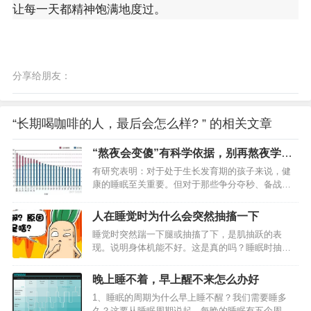
让每一天都精神饱满地度过。
分享给朋友：
“长期喝咖啡的人，最后会怎么样? ” 的相关文章
“熬夜会变傻”有科学依据，别再熬夜学习
了！
有研究表明：对于处于生长发育期的孩子来说，健
康的睡眠至关重要。但对于那些争分夺秒、备战中
考和高考的考生们熬夜是家常便饭的事情，12点之
前上床休息对他们来说都是很难的。 不少学生从高
人在睡觉时为什么会突然抽搐一下
一开始就被各种灌鸡汤，觉得自己只要晚上不睡
睡觉时突然踹一下腿或抽搐了下，是肌抽跃的表
觉，然后熬夜努力学习，自己就能考上好大学。然
现。说明身体机能不好。这是真的吗？睡眠时抽搐
后长期奋斗在熬夜一线。 众所周知，普通成年人每
是怎么回事？让我们先来了解一下~【肌抽跃】 一
天一般需要6–8小时睡眠时间，方能充分满足一天的
种急速的肌肉不自主抽搐，类似触电一样的动作。
工作生活需求，未成年人的睡眠时间则更长： 上
晚上睡不着，早上醒不来怎么办好
较严重的肌抽跃症是一种会影响人正常生活的躯体
图，是美国的心理学家和睡眠学教授明德尔博士曾
1、睡眠的周期为什么早上睡不醒？我们需要睡多
病症，但生理性肌抽跃（比如打嗝、疲劳或紧张时
经设计过的一个睡眠时间表，里面详细写好了每个
久？这要从睡眠周期说起，每晚的睡眠有五个周