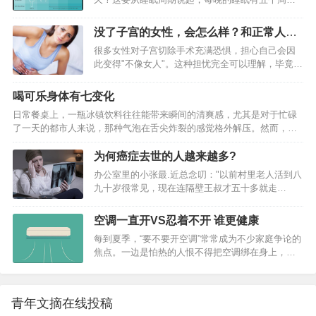
出现的肌肉抽搐）在正常人的生活中也不时出现，
年…
期，以90分钟为一周期，睡眠循环需要重复4～5
可以说与身体健康没有什么太大的关系。向左转|向
次，也就是6～7.5小时。因此如果我们晚上10:30睡
右转【入睡抽搐≠肌抽跃】 “睡觉的时候，突然抽搐
没了子宫的女性，会怎么样？和正常人有
觉，就应该在早上6点醒来，便不会感到疲惫。不过
着踹了一下腿”通常被称为“入睡抽搐”。指人在即将
啥区别？
很多女性对子宫切除手术充满恐惧，担心自己会因
研究也发现，需要多长时间睡眠会因人而异。 从这
入睡时全身肌肉突然不自主地抽搐。此过程中，往
此变得"不像女人"。这种担忧完全可以理解，毕竟子
个角度看，运动手环、智能手表确实可以帮助你，
往…
宫在传统观念中与女性特质紧密相连。但现代医学
它们记录你的睡眠周期，在你周期结束的浅睡眠期
告诉我们，事实可能和想象不太一样。 没了子宫的
唤醒你。2、光线与睡眠研究表明，清晨的光线若能
喝可乐身体有七变化
女性，会怎么样？和正常人有啥区别？看完心里了
进入房间，则轻松睡醒的比例就会高。需要光线的
日常餐桌上，一瓶冰镇饮料往往能带来瞬间的清爽感，尤其是对于忙碌
然 一、生理上的变化 1.月经消失 子宫切除后最直接
照度大于2500，这相当于多云天的…
了一天的都市人来说，那种气泡在舌尖炸裂的感觉格外解压。然而，对
的…
于身体已经发出预警信号的人群而言，这种看似普通的快乐水可能潜藏
着不小的隐患。特别是那些已经被确诊为血压偏高的人群，如果频繁将
为何癌症去世的人越来越多?
可乐作为日常解渴的首选，身体内部的环境可能会在不知不觉中发生一
办公室里的小张最.近总念叨："以前村里老人活到八
系列改变。这些变化并非危言耸听，而是基于人体代谢机制产生的真实
九十岁很常见，现在连隔壁王叔才五十多就走
反应，值得每一位关注心血管健康的人仔细审视。 一、血压数值的波动
了..."这话听着扎心，但确实戳中了个现象——以前
风险 1、咖啡因的短期刺…
觉得癌症是遥不可及的"富贵病"，如今却像躲在暗处
空调一直开VS忍着不开 谁更健康
的影子，不知什么时候就会突然窜出来。更让人后
每到夏季，“要不要开空调”常常成为不少家庭争论的
背发凉的是，世界卫生组织最.新数据显示，全球每5
焦点。一边是怕热的人恨不得把空调绑在身上，另
个人里就有1人可能被癌症盯上。到底是什么让这
一边是畏惧“空调病”的中老年人，宁可摇着蒲扇汗流
个"沉默杀手"的势力范围越划越大？…
浃背，也坚决不按下那个开关。两派观点针锋相
对，似乎各有道理。然而专家指出，空调该开就
青年文摘在线投稿
开，别为省电而忽视健康。多项研究已经证实，高