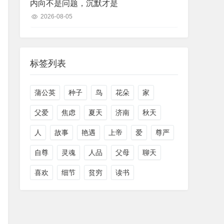
内向不是问题，沉默才是
2026-08-05
标签列表
蒲公英
种子
鸟
花朵
家
父爱
焦虑
夏天
济南
秋天
人
故事
艳遇
上帝
爱
尊严
自尊
灵魂
人品
父母
聊天
喜欢
细节
贫穷
读书