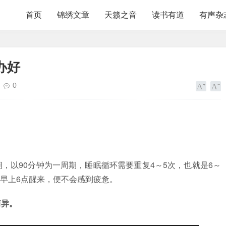
首页
锦绣文章
天籁之音
读书有道
有声杂
办好
0
，以90分钟为一周期，睡眠循环需要重复4～5次，也就是6～
该在早上6点醒来，便不会感到疲惫。
而异。