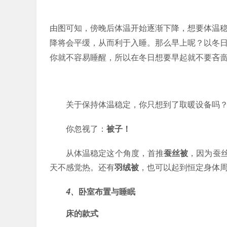
由图可知，傍晚后体温开始逐渐下降，想要体温
降将会平缓，从而利于入睡。那么早上呢？以冬
你就不容易睡醒，所以在冬日想要早起就不要吝
关于保持体温稳定，你只想到了取暖设备吗
你忽视了：
被子！
从体温稳定这个角度，首推
蚕丝被
，因为蚕丝
天不感觉热。还有
羽绒被
，也可以起到恒定身体
4、
卧室布置与睡眠
床的款式