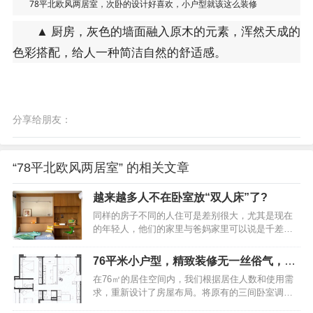
78平北欧风两居室，次卧的设计好喜欢，小户型就该这么装修
▲ 厨房，灰色的墙面融入原木的元素，浑然天成的
色彩搭配，给人一种简洁自然的舒适感。
分享给朋友：
“78平北欧风两居室” 的相关文章
越来越多人不在卧室放“双人床”了?
同样的房子不同的人住可是差别很大，尤其是现在
的年轻人，他们的家里与爸妈家里可以说是千差万
别，这些差别可不单单体现在装修上，更体现在生
活态度上和对家具的选择上。就比如同样是睡觉的
76平米小户型，精致装修无一丝俗气，堪
卧室，爸妈他们对卧室的理解是：无论哪个卧室，
称家装典范之作
在76㎡的居住空间内，我们根据居住人数和使用需
都必须要有一个双人床和一个标准的衣柜，不然能
求，重新设计了房屋布局。将原有的三间卧室调整
叫卧室？越来越多人不在卧室放“双人床”了？学学广
为两间主卧和一间多功能房。这间多功能房充分满
东人的做法，美观实用年轻人则不同，他们认为卧