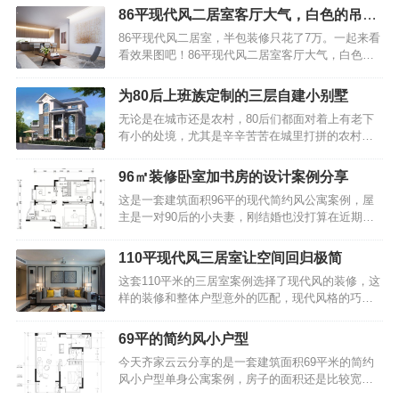
足了屋主的需求，被打造成了一个光线充足、通透
室虽然是用来睡觉的，但不能只用来睡觉，能融入
86平现代风二居室客厅大气，白色的吊顶
的书房。这里不仅是居家办公的理想场所，还特别
其它功能就最好了，睡觉虽然需要床，但没有必要
展现出十足的禅意
86平现代风二居室，半包装修只花了7万。一起来看
设置了攀岩墙和瑜伽角，为屋主提供了娱乐和休憩
都使用千篇一律的双人床，只要能躺下睡个好觉，
看效果图吧！86平现代风二居室客厅大气，白色的
的空间。76平米小户型，精致装修无一丝俗气，堪
就是好床，就…
吊顶展现出十足的禅意简约流畅的线条,自然顺畅的
称家装典范之作平面布置图客厅76平米小户型，精
立面,跳跃明快的色彩。86平现代风二居室客厅大
致装修无一丝俗气，堪称家装典范之作客厅虽然小
为80后上班族定制的三层自建小别墅
气，白色的吊顶展现出十足的禅意客厅整体采用白
巧，但却敞亮无比。两扇窗户上都装设了纯白色的
无论是在城市还是农村，80后们都面对着上有老下
色为主，显得干净整洁，白色沙发上的各式各样的
木百叶，形成了连续的窗带效果，让光线能够灵活
有小的处境，尤其是辛辛苦苦在城里打拼的农村
抱枕、非常的有活力。86平现代风二居室客厅大
地进入室内…
人，但如今的房价高涨，在城里要想买一套大房
气，白色的吊顶展现出十足的禅意客厅给人一种强
子，把父母、孩子、夫妻俩全可以住的下实在有点
大的气场，白色的吊顶展现出十足的禅意。让一切
96㎡装修卧室加书房的设计案例分享
难，所以不少人都会选择在老家再盖一栋小别墅，
显得不再生硬，反而增加了柔和、舒适度。86平现
这是一套建筑面积96平的现代简约风公寓案例，屋
一来父母养老居住方便，二来趁着政策还允许，在
代风二居室客厅大气，白色的吊顶展现出十足的禅
主是一对90后的小夫妻，刚结婚也没打算在近期要
老家把宅基地先占着，或者以后等老了给自己养老
意客…
孩子，所以房子只是做了一间卧室和一间书房，整
的居所，那什么样的房子适合现在的农村建造呢？
个家以现代大方的实用设计理念，来营造出一个简
下面美墅住宅给大家介绍一款美观又实用的别墅户
110平现代风三居室让空间回归极简
洁而又舒适的生活空间。下面就一起来看看吧~96㎡
型。别墅效果图展示：相比以前传统的农村自建别
这套110平米的三居室案例选择了现代风的装修，这
装修案例分享，卧室加书房的设计，舒适且温馨！
墅，这栋自建别墅的造型非常新颖，非常大方时
样的装修和整体户型意外的匹配，现代风格的巧妙
平面布置图96㎡装修案例分享，卧室加书房的设
尚。灰白色的外墙，不…
利用，让整套房间的效果非常醒目，据说前后一共
计，舒适且温馨！入户玄关和客厅之间用一个矮柜
只花费了9万，可谓物美价廉了。110平现代风三居
作为隔断，整个空间选择铺贴相同的地砖和刷成相
69平的简约风小户型
室让空间回归极简, 餐厅充满原始自然的味道让空间
同的颜色，让整个空间的整体感得以提升，看起来
今天齐家云云分享的是一套建筑面积69平米的简约
回归极简，就要抛开一切冗余的元素，只以简单的
非常舒适。96㎡装修案例分享，卧室加书房的设
风小户型单身公寓案例，房子的面积还是比较宽敞
线条彰显优雅格调，注重一线，一点，一面及其细
计，舒适…
的，屋主根据自己的需求只做了一间房，整体简洁