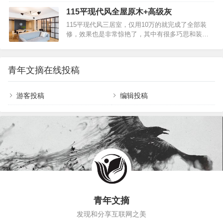
节处理，再搭配品位高级的功能性家具，呈现一种
文艺的搭配方案让整个家看起来轻松而又舒适，营
感官上的简洁。110平现代风三居室让空间回归极
115平现代风全屋原木+高级灰
造出了一个温馨的居住空间。下面就一起来看看
简, 餐厅充满原始自然的味道在装修客厅的时候，注
115平现代风三居室，仅用10万的就完成了全部装
吧，希望大家喜欢~69平的简约风小户型，卫生间洗
意不要装修得太繁杂，尤其是不要放太多的东西…
修，效果也是非常惊艳了，其中有很多巧思和装修
手台的镜面柜，设计的很赞平面布置图69平的简约
小窍门都值得去借鉴，希望这则案例能给大家的装
风小户型，卫生间洗手台的镜面柜，设计的很赞入
修带去帮助。115平现代风全屋原木+高级灰，清新
户的玄关走廊被放在了入户门的侧方，通往厨房的
上档次，全屋素雅尽显高级！客厅吊顶采用简单的
走廊上做嵌入式的鞋柜，冰箱也整合进柜子里，另
青年文摘在线投稿
设计，将客厅空间的格调勾勒出来，很有时尚感。
一侧的墙面摆放穿衣镜，方便出门前整理仪容。69
115平现代风全屋原木+高级灰，清新上档次，全屋
平的简约…
素雅尽显高级！客厅整体以简约为主，白色的墙
游客投稿
编辑投稿
面，光滑有瓷砖地面，使得整体空间更加的简洁大
气。115平现代风全屋原木+高级灰，清新上档次，
全屋素雅尽显高级！沉稳的暖色调让卧室显得更加
温…
青年文摘
发现和分享互联网之美