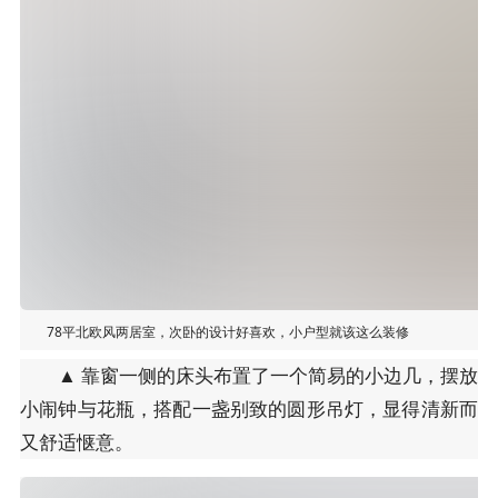
78平北欧风两居室，次卧的设计好喜欢，小户型就该这么装修
▲ 靠窗一侧的床头布置了一个简易的小边几，摆放
小闹钟与花瓶，搭配一盏别致的圆形吊灯，显得清新而
又舒适惬意。