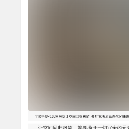
110平现代风三居室让空间回归极简, 餐厅充满原始自然的味
让空间回归极简，就要抛开一切冗余的元