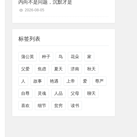
内向不是问题，沉默才是
2026-08-05
标签列表
蒲公英
种子
鸟
花朵
家
父爱
焦虑
夏天
济南
秋天
人
故事
艳遇
上帝
爱
尊严
自尊
灵魂
人品
父母
聊天
喜欢
细节
贫穷
读书