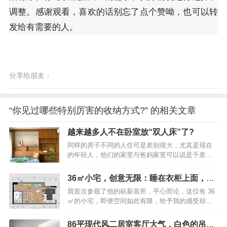
调整。感谢观看，喜欢的话别忘了点个赞呦，也可以转
发给有需要的人。
分享给朋友：
“你见过哪些特别厉害的收纳方式?” 的相关文章
越来越多人不在卧室放“双人床”了?
同样的房子不同的人住可是差别很大，尤其是现在
的年轻人，他们的家里与爸妈家里可以说是千差万
别，这些差别可不单单体现在装修上，更体现在生
活态度上和对家具的选择上。就比如同样是睡觉的
36㎡小宅，创意无限：睡在衣柜上面，空
卧室，爸妈他们对卧室的理解是：无论哪个卧室，
间却毫不拥挤!
我首次参观了他的崭新居所，平心而论，这仅有 36
都必须要有一个双人床和一个标准的衣柜，不然能
㎡的小宅，即便空间如此有限，给予我的感受却是
叫卧室？越来越多人不在卧室放“双人床”了？学学广
丝毫都不显得拥挤！果然，大城市的设计师着实厉
东人的做法，美观实用年轻人则不同，他们认为卧
害，全屋的设计可谓是极为“走心”！36㎡小宅，创意
室虽然是用来睡觉的，但不能只用来睡觉，能融入
86平现代风二居室客厅大气，白色的吊顶