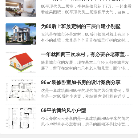
无限：睡在衣柜上面，空间却毫不拥挤！这便是那
其它功能就最好了，睡觉虽然需要床，但没有必要
展现出十足的禅意
86平现代风二居室，半包装修只花了7万。一起来看
房子的户型图，属于公寓的户型样式。听他讲述，
都使用千篇一律的双人床，只要能躺下睡个好觉，
看效果图吧！86平现代风二居室客厅大气，白色的
在刚购买之时，就是一个方盒子般的户型。36㎡小
就是好床，就…
吊顶展现出十足的禅意简约流畅的线条,自然顺畅的
宅，创意无限：睡在衣柜上面，空间却毫不拥挤！
立面,跳跃明快的色彩。86平现代风二居室客厅大
小户型并没有独立设置的玄关，不过，进屋之后的
为80后上班族定制的三层自建小别墅
气，白色的吊顶展现出十足的禅意客厅整体采用白
右手边打造了嵌入式的鞋柜，这种上下分层的设
无论是在城市还是农村，80后们都面对着上有老下
色为主，显得干净整洁，白色沙发上的各式各样的
计，既简单又实用，白色的柜门也显得格外清新耐
有小的处境，尤其是辛辛苦苦在城里打拼的农村
抱枕、非常的有活力。86平现代风二居室客厅大
看。从…
人，但如今的房价高涨，在城里要想买一套大房
气，白色的吊顶展现出十足的禅意客厅给人一种强
子，把父母、孩子、夫妻俩全可以住的下实在有点
大的气场，白色的吊顶展现出十足的禅意。让一切
一年就回两三次农村，有必要在老家盖新
难，所以不少人都会选择在老家再盖一栋小别墅，
显得不再生硬，反而增加了柔和、舒适度。86平现
房子吗
随着城市化的发展，现在基本上年轻人都去城里发
一来父母养老居住方便，二来趁着政策还允许，在
代风二居室客厅大气，白色的吊顶展现出十足的禅
展了，留守在农村的也只有老人和儿童，而年轻人
老家把宅基地先占着，或者以后等老了给自己养老
意客…
一年也就只能回来两三次，甚至有些人在城里买了
的居所，那什么样的房子适合现在的农村建造呢？
房，依旧想回农村老家建房，这又是为什么呢？不
下面美墅住宅给大家介绍一款美观又实用的别墅户
96㎡装修卧室加书房的设计案例分享
少人表示城市的日渐高涨的房价，让他们无法承
型。别墅效果图展示：相比以前传统的农村自建别
这是一套建筑面积96平的现代简约风公寓案例，屋
受，在农村老家，最不济还有一块地，或建房或种
墅，这栋自建别墅的造型非常新颖，非常大方时
主是一对90后的小夫妻，刚结婚也没打算在近期要
地或发展副业，心里总安定些。有人说，那是为了
尚。灰白色的外墙，不…
孩子，所以房子只是做了一间卧室和一间书房，整
面子。在外边不管赚了多少钱，还是身家千万，但
个家以现代大方的实用设计理念，来营造出一个简
村里人都不知道。但是在老家建一栋上档次的别
69平的简约风小户型
洁而又舒适的生活空间。下面就一起来看看吧~96㎡
墅，无疑宣告了你的财富和地位。也有人说，那是
今天齐家云云分享的是一套建筑面积69平米的简约
装修案例分享，卧室加书房的设计，舒适且温馨！
为了老人。毕竟父母在老家呆了大半辈子，在城里
风小户型单身公寓案例，房子的面积还是比较宽敞
平面布置图96㎡装修案例分享，卧室加书房的设
又过不习惯。老人家安…
的，屋主根据自己的需求只做了一间房，整体简洁
计，舒适且温馨！入户玄关和客厅之间用一个矮柜
文艺的搭配方案让整个家看起来轻松而又舒适，营
作为隔断，整个空间选择铺贴相同的地砖和刷成相