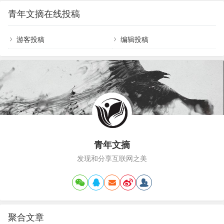
造出了一个温馨的居住空间。下面就一起来看看
同的颜色，让整个空间的整体感得以提升，看起来
青年文摘在线投稿
吧，希望大家喜欢~69平的简约风小户型，卫生间洗
非常舒适。96㎡装修案例分享，卧室加书房的设
手台的镜面柜，设计的很赞平面布置图69平的简约
计，舒适…
风小户型，卫生间洗手台的镜面柜，设计的很赞入
游客投稿
编辑投稿
户的玄关走廊被放在了入户门的侧方，通往厨房的
走廊上做嵌入式的鞋柜，冰箱也整合进柜子里，另
一侧的墙面摆放穿衣镜，方便出门前整理仪容。69
平的简约…
青年文摘
发现和分享互联网之美
聚合文章