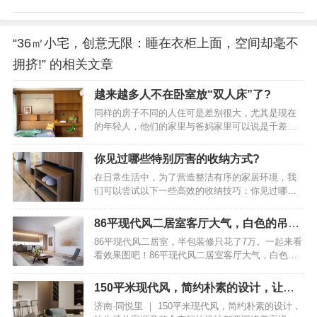
“36㎡小宅，创意无限：睡在衣柜上面，空间却毫不
拥挤!” 的相关文章
越来越多人不在卧室放“双人床”了?
同样的房子不同的人住可是差别很大，尤其是现在
的年轻人，他们的家里与爸妈家里可以说是千差万
别，这些差别可不单单体现在装修上，更体现在生
活态度上和对家具的选择上。就比如同样是睡觉的
你见过哪些特别厉害的收纳方式?
卧室，爸妈他们对卧室的理解是：无论哪个卧室，
在日常生活中，为了营造整洁有序的家居环境，我
都必须要有一个双人床和一个标准的衣柜，不然能
们可以尝试以下一些高效的收纳技巧：你见过哪些
叫卧室？越来越多人不在卧室放“双人床”了？学学广
特别厉害的收纳方式？入户玄关为了保持玄关整
东人的做法，美观实用年轻人则不同，他们认为卧
洁，建议安装一个顶天立地的鞋柜，这样可以将换
室虽然是用来睡觉的，但不能只用来睡觉，能融入
86平现代风二居室客厅大气，白色的吊顶
季鞋子和当季常穿的鞋子有序地分开存放。你见过
其它功能就最好了，睡觉虽然需要床，但没有必要
展现出十足的禅意
86平现代风二居室，半包装修只花了7万。一起来看
哪些特别厉害的收纳方式？飘窗利用如果你家拥有
都使用千篇一律的双人床，只要能躺下睡个好觉，
看效果图吧！86平现代风二居室客厅大气，白色的
飘窗，不妨将其改造成一个实用的收纳柜或书桌，
就是好床，就…
吊顶展现出十足的禅意简约流畅的线条,自然顺畅的
既能节省空间，又能增添家居的功能性。你见过哪
立面,跳跃明快的色彩。86平现代风二居室客厅大
些特别厉害的收纳方式？客厅收纳在客厅中放置一
150平米现代风，简约朴素的设计，让生
气，白色的吊顶展现出十足的禅意客厅整体采用白
个充满文艺气息的小柜子，不仅能装点空间，还能
活从容惬意
济南·同悦里 ｜ 150平米现代风，简约朴素的设计，
色为主，显得干净整洁，白色沙发上的各式各样的
让家居摆放显得更加丰富多彩。你见过哪些特别厉