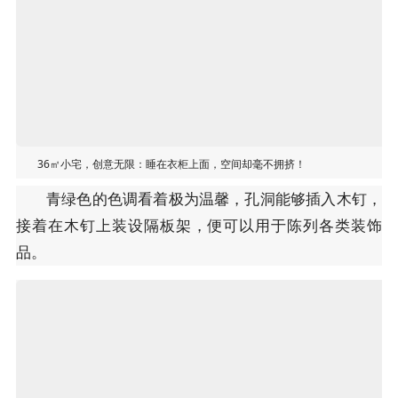
36㎡小宅，创意无限：睡在衣柜上面，空间却毫不拥挤！
青绿色的色调看着极为温馨，孔洞能够插入木钉，
接着在木钉上装设隔板架，便可以用于陈列各类装饰
品。