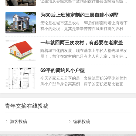
让生活从容惬意整个空间的设计都要围绕着高级和
抱枕、非常的有活力。86平现代风二居室客厅大
害的收纳方式？垂直…
大气的主旋律来进行安排，无论是细节处的黑色金
气，白色的吊顶展现出十足的禅意客厅给人一种强
属座椅和绒面麂皮搭配，还是高脚凳在空间中的广
大的气场，白色的吊顶展现出十足的禅意。让一切
为80后上班族定制的三层自建小别墅
泛利用，将雾化壁炉也很好的融入进去。家具多以
显得不再生硬，反而增加了柔和、舒适度。86平现
无论是在城市还是农村，80后们都面对着上有老下
实木和岩板为主，暗色调的空间来突出一个沉稳大
代风二居室客厅大气，白色的吊顶展现出十足的禅
有小的处境，尤其是辛辛苦苦在城里打拼的农村
气的奢华空间，屋主是一个生意人，希望在有客人
意客…
人，但如今的房价高涨，在城里要想买一套大房
来时，可以体现一种沉稳大气的高级感，比较自如
子，把父母、孩子、夫妻俩全可以住的下实在有点
的去畅谈生意，所以动静分区一定要明显。——一
一年就回两三次农村，有必要在老家盖新
难，所以不少人都会选择在老家再盖一栋小别墅，
鸣空间设计 | Y · M Space Design01质感 触碰心灵
房子吗
随着城市化的发展，现在基本上年轻人都去城里发
一来父母养老居住方便，二来趁着政策还允许，在
之弦Tactile tex…
展了，留守在农村的也只有老人和儿童，而年轻人
老家把宅基地先占着，或者以后等老了给自己养老
一年也就只能回来两三次，甚至有些人在城里买了
的居所，那什么样的房子适合现在的农村建造呢？
房，依旧想回农村老家建房，这又是为什么呢？不
下面美墅住宅给大家介绍一款美观又实用的别墅户
69平的简约风小户型
少人表示城市的日渐高涨的房价，让他们无法承
型。别墅效果图展示：相比以前传统的农村自建别
今天齐家云云分享的是一套建筑面积69平米的简约
受，在农村老家，最不济还有一块地，或建房或种
墅，这栋自建别墅的造型非常新颖，非常大方时
风小户型单身公寓案例，房子的面积还是比较宽敞
地或发展副业，心里总安定些。有人说，那是为了
尚。灰白色的外墙，不…
的，屋主根据自己的需求只做了一间房，整体简洁
面子。在外边不管赚了多少钱，还是身家千万，但
文艺的搭配方案让整个家看起来轻松而又舒适，营
村里人都不知道。但是在老家建一栋上档次的别
造出了一个温馨的居住空间。下面就一起来看看
墅，无疑宣告了你的财富和地位。也有人说，那是
青年文摘在线投稿
吧，希望大家喜欢~69平的简约风小户型，卫生间洗
为了老人。毕竟父母在老家呆了大半辈子，在城里
手台的镜面柜，设计的很赞平面布置图69平的简约
又过不习惯。老人家安…
风小户型，卫生间洗手台的镜面柜，设计的很赞入
游客投稿
编辑投稿
户的玄关走廊被放在了入户门的侧方，通往厨房的
走廊上做嵌入式的鞋柜，冰箱也整合进柜子里，另
一侧的墙面摆放穿衣镜，方便出门前整理仪容。69