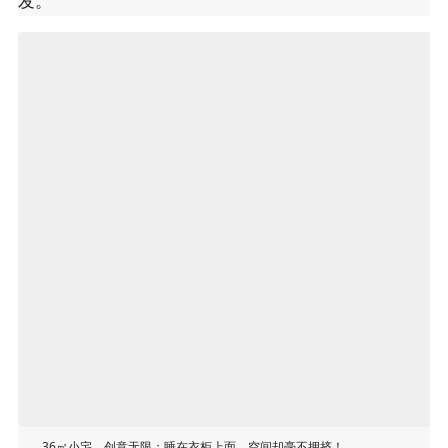
发。
36㎡小宅，创意无限：睡在衣柜上面，空间却毫不拥挤！