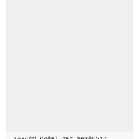
76平米小户型，精致装修无一丝俗气，堪称家装典范之作