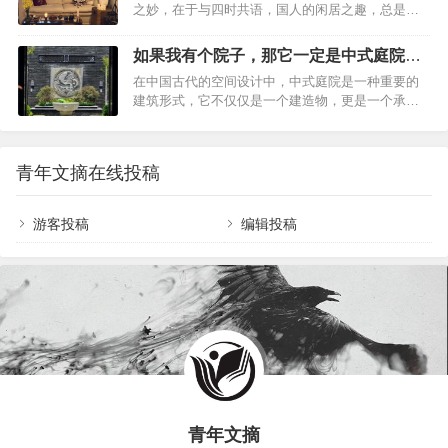
之妙，在于与四时共语，国人的闲居之趣，总是藏
线条彰显优雅格调，注重一线，一点，一面及其细
计，舒适…
在茶香与书卷之间。一檐疏雨，三餐四季，万卷繁
节处理，再搭配品位高级的功能性家具，呈现一种
华，世人总道浮生若梦，终究不如半日闲居，让时
感官上的简洁。110平现代风三居室让空间回归极
如果我有个院子，那它一定是中式庭院的
光落地生根，让性灵归于澄明。浙江一中年少女，
简, 餐厅充满原始自然的味道在装修客厅的时候，注
模样
在中国古代的空间设计中，中式庭院是一种重要的
因“茶室太雅致”而走红，网友：一看就不是摆拍例
意不要装修得太繁杂，尤其是不要放太多的东西…
建筑形式，它不仅仅是一个建造物，更是一个承载
如，本期要分享的案例，是博主@Q小姐姐 的家，
着诗意与哲思的空间。人们在这里不仅可以欣赏到
浙江一中年少女，因“茶室太雅致”而走红，网友：一
优美的景色，还能感受到一种深刻的文化内涵。中
看就不是摆拍，下面一起看看吧。在一方小屋中，
式庭院的历史可以追溯到商周时期，那时的庭院多
留出一个可以安抚内心的空间，即便是在周边放一
青年文摘在线投稿
以居住为目的装置。随着时间的推移，它们逐渐演
株油菜花，那鲜艳的生机，也可以点缀整个空间，
变成一种更为复杂和精致的空间，不仅仅用于居
多出一抹…
住，还加入了更多的文化和艺术元素。如果我有个
游客投稿
编辑投稿
院子，那它一定是中式庭院的模样【一】普通中式
庭院vs新中式庭院，都各有特色01、普通中式庭院
来看看普通的中式庭院，它一般是住宅的一部分；
通常由房屋、庭…
青年文摘