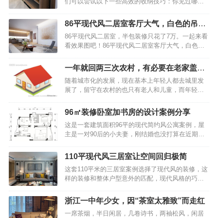
们可以尝试以下一些高效的收纳技巧：你见过哪些
叫卧室？越来越多人不在卧室放“双人床”了？学学广
特别厉害的收纳方式？入户玄关为了保持玄关整
东人的做法，美观实用年轻人则不同，他们认为卧
洁，建议安装一个顶天立地的鞋柜，这样可以将换
室虽然是用来睡觉的，但不能只用来睡觉，能融入
86平现代风二居室客厅大气，白色的吊顶
季鞋子和当季常穿的鞋子有序地分开存放。你见过
其它功能就最好了，睡觉虽然需要床，但没有必要
展现出十足的禅意
86平现代风二居室，半包装修只花了7万。一起来看
哪些特别厉害的收纳方式？飘窗利用如果你家拥有
都使用千篇一律的双人床，只要能躺下睡个好觉，
看效果图吧！86平现代风二居室客厅大气，白色的
飘窗，不妨将其改造成一个实用的收纳柜或书桌，
就是好床，就…
吊顶展现出十足的禅意简约流畅的线条,自然顺畅的
既能节省空间，又能增添家居的功能性。你见过哪
立面,跳跃明快的色彩。86平现代风二居室客厅大
些特别厉害的收纳方式？客厅收纳在客厅中放置一
一年就回两三次农村，有必要在老家盖新
气，白色的吊顶展现出十足的禅意客厅整体采用白
个充满文艺气息的小柜子，不仅能装点空间，还能
房子吗
随着城市化的发展，现在基本上年轻人都去城里发
色为主，显得干净整洁，白色沙发上的各式各样的
让家居摆放显得更加丰富多彩。你见过哪些特别厉
展了，留守在农村的也只有老人和儿童，而年轻人
抱枕、非常的有活力。86平现代风二居室客厅大
害的收纳方式？垂直…
一年也就只能回来两三次，甚至有些人在城里买了
气，白色的吊顶展现出十足的禅意客厅给人一种强
房，依旧想回农村老家建房，这又是为什么呢？不
大的气场，白色的吊顶展现出十足的禅意。让一切
96㎡装修卧室加书房的设计案例分享
少人表示城市的日渐高涨的房价，让他们无法承
显得不再生硬，反而增加了柔和、舒适度。86平现
这是一套建筑面积96平的现代简约风公寓案例，屋
受，在农村老家，最不济还有一块地，或建房或种
代风二居室客厅大气，白色的吊顶展现出十足的禅
主是一对90后的小夫妻，刚结婚也没打算在近期要
地或发展副业，心里总安定些。有人说，那是为了
意客…
孩子，所以房子只是做了一间卧室和一间书房，整
面子。在外边不管赚了多少钱，还是身家千万，但
个家以现代大方的实用设计理念，来营造出一个简
村里人都不知道。但是在老家建一栋上档次的别
110平现代风三居室让空间回归极简
洁而又舒适的生活空间。下面就一起来看看吧~96㎡
墅，无疑宣告了你的财富和地位。也有人说，那是
这套110平米的三居室案例选择了现代风的装修，这
装修案例分享，卧室加书房的设计，舒适且温馨！
为了老人。毕竟父母在老家呆了大半辈子，在城里
样的装修和整体户型意外的匹配，现代风格的巧妙
平面布置图96㎡装修案例分享，卧室加书房的设
又过不习惯。老人家安…
利用，让整套房间的效果非常醒目，据说前后一共
计，舒适且温馨！入户玄关和客厅之间用一个矮柜
只花费了9万，可谓物美价廉了。110平现代风三居
作为隔断，整个空间选择铺贴相同的地砖和刷成相
浙江一中年少女，因“茶室太雅致”而走红
室让空间回归极简, 餐厅充满原始自然的味道让空间
同的颜色，让整个空间的整体感得以提升，看起来
一席茶烟，半日闲居，几卷诗书，两袖松风，闲居
回归极简，就要抛开一切冗余的元素，只以简单的
非常舒适。96㎡装修案例分享，卧室加书房的设