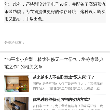
能。此外，还特别设计了电子衣橱，并配备了高温蒸汽
杀菌功能，为衣物提供更好的储存环境。这种设计既实
用又贴心，非常出色。
分享给朋友：
“76平米小户型，精致装修无一丝俗气，堪称家装典
范之作” 的相关文章
越来越多人不在卧室放“双人床”了?
同样的房子不同的人住可是差别很大，尤其是现在
的年轻人，他们的家里与爸妈家里可以说是千差万
别，这些差别可不单单体现在装修上，更体现在生
活态度上和对家具的选择上。就比如同样是睡觉的
你见过哪些特别厉害的收纳方式?
卧室，爸妈他们对卧室的理解是：无论哪个卧室，
在日常生活中，为了营造整洁有序的家居环境，我
都必须要有一个双人床和一个标准的衣柜，不然能