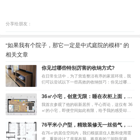
分享给朋友：
“如果我有个院子，那它一定是中式庭院的模样” 的
相关文章
你见过哪些特别厉害的收纳方式?
在日常生活中，为了营造整洁有序的家居环境，我
们可以尝试以下一些高效的收纳技巧：你见过哪些
特别厉害的收纳方式？入户玄关为了保持玄关整
洁，建议安装一个顶天立地的鞋柜，这样可以将换
36㎡小宅，创意无限：睡在衣柜上面，空
季鞋子和当季常穿的鞋子有序地分开存放。你见过
间却毫不拥挤!
我首次参观了他的崭新居所，平心而论，这仅有 36
哪些特别厉害的收纳方式？飘窗利用如果你家拥有
㎡的小宅，即便空间如此有限，给予我的感受却是
飘窗，不妨将其改造成一个实用的收纳柜或书桌，
丝毫都不显得拥挤！果然，大城市的设计师着实厉
既能节省空间，又能增添家居的功能性。你见过哪
害，全屋的设计可谓是极为“走心”！36㎡小宅，创意
些特别厉害的收纳方式？客厅收纳在客厅中放置一
76平米小户型，精致装修无一丝俗气，堪
无限：睡在衣柜上面，空间却毫不拥挤！这便是那
个充满文艺气息的小柜子，不仅能装点空间，还能
称家装典范之作
在76㎡的居住空间内，我们根据居住人数和使用需
房子的户型图，属于公寓的户型样式。听他讲述，
让家居摆放显得更加丰富多彩。你见过哪些特别厉
求，重新设计了房屋布局。将原有的三间卧室调整