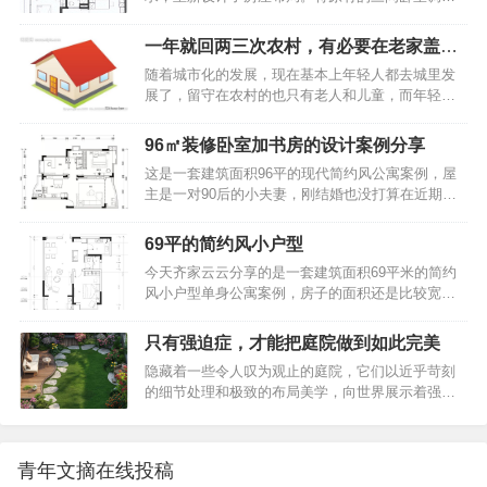
在刚购买之时，就是一个方盒子般的户型。36㎡小
害的收纳方式？垂直…
为两间主卧和一间多功能房。这间多功能房充分满
宅，创意无限：睡在衣柜上面，空间却毫不拥挤！
足了屋主的需求，被打造成了一个光线充足、通透
小户型并没有独立设置的玄关，不过，进屋之后的
一年就回两三次农村，有必要在老家盖新
的书房。这里不仅是居家办公的理想场所，还特别
右手边打造了嵌入式的鞋柜，这种上下分层的设
房子吗
随着城市化的发展，现在基本上年轻人都去城里发
设置了攀岩墙和瑜伽角，为屋主提供了娱乐和休憩
计，既简单又实用，白色的柜门也显得格外清新耐
展了，留守在农村的也只有老人和儿童，而年轻人
的空间。76平米小户型，精致装修无一丝俗气，堪
看。从…
一年也就只能回来两三次，甚至有些人在城里买了
称家装典范之作平面布置图客厅76平米小户型，精
房，依旧想回农村老家建房，这又是为什么呢？不
致装修无一丝俗气，堪称家装典范之作客厅虽然小
96㎡装修卧室加书房的设计案例分享
少人表示城市的日渐高涨的房价，让他们无法承
巧，但却敞亮无比。两扇窗户上都装设了纯白色的
这是一套建筑面积96平的现代简约风公寓案例，屋
受，在农村老家，最不济还有一块地，或建房或种
木百叶，形成了连续的窗带效果，让光线能够灵活
主是一对90后的小夫妻，刚结婚也没打算在近期要
地或发展副业，心里总安定些。有人说，那是为了
地进入室内…
孩子，所以房子只是做了一间卧室和一间书房，整
面子。在外边不管赚了多少钱，还是身家千万，但
个家以现代大方的实用设计理念，来营造出一个简
村里人都不知道。但是在老家建一栋上档次的别
69平的简约风小户型
洁而又舒适的生活空间。下面就一起来看看吧~96㎡
墅，无疑宣告了你的财富和地位。也有人说，那是
今天齐家云云分享的是一套建筑面积69平米的简约
装修案例分享，卧室加书房的设计，舒适且温馨！
为了老人。毕竟父母在老家呆了大半辈子，在城里
风小户型单身公寓案例，房子的面积还是比较宽敞
平面布置图96㎡装修案例分享，卧室加书房的设
又过不习惯。老人家安…
的，屋主根据自己的需求只做了一间房，整体简洁
计，舒适且温馨！入户玄关和客厅之间用一个矮柜
文艺的搭配方案让整个家看起来轻松而又舒适，营
作为隔断，整个空间选择铺贴相同的地砖和刷成相
只有强迫症，才能把庭院做到如此完美
造出了一个温馨的居住空间。下面就一起来看看
同的颜色，让整个空间的整体感得以提升，看起来
隐藏着一些令人叹为观止的庭院，它们以近乎苛刻
吧，希望大家喜欢~69平的简约风小户型，卫生间洗
非常舒适。96㎡装修案例分享，卧室加书房的设
的细节处理和极致的布局美学，向世界展示着强迫
手台的镜面柜，设计的很赞平面布置图69平的简约
计，舒适…
症患者的独特才华。这些庭院，不仅仅是居住空间
风小户型，卫生间洗手台的镜面柜，设计的很赞入
的延伸，更是对完美主义的极致追求。当你踏入这
户的玄关走廊被放在了入户门的侧方，通往厨房的
些庭院，你会深刻感受到：只有强迫症，才能把庭
走廊上做嵌入式的鞋柜，冰箱也整合进柜子里，另
青年文摘在线投稿
院做到如此完美。只有强迫症，才能把庭院做到如
一侧的墙面摆放穿衣镜，方便出门前整理仪容。69