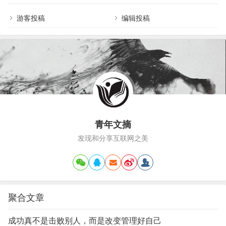
此完美。01精雕细琢的布局，强迫症的完美体现走
平的简约…
进这些庭院，你会发现每一处布局都经过了深思熟
游客投稿
编辑投稿
虑。草坪、花坛、水景、座椅，这些元素被精心安
排，既保证了空间的流畅性，又增添了视觉上的层
次感。主入口与小径的转折，每一个角落的点缀，
都经过精心规划…
青年文摘
发现和分享互联网之美
聚合文章
成功真不是击败别人，而是改变管理好自己