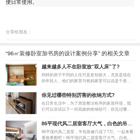
便日常使用。
分享给朋友：
“96㎡装修卧室加书房的设计案例分享” 的相关文章
越来越多人不在卧室放“双人床”了?
同样的房子不同的人住可是差别很大，尤其是现在
的年轻人，他们的家里与爸妈家里可以说是千差万
别，这些差别可不单单体现在装修上，更体现在生
活态度上和对家具的选择上。就比如同样是睡觉的
你见过哪些特别厉害的收纳方式?
卧室，爸妈他们对卧室的理解是：无论哪个卧室，
在日常生活中，为了营造整洁有序的家居环境，我
都必须要有一个双人床和一个标准的衣柜，不然能
们可以尝试以下一些高效的收纳技巧：你见过哪些
叫卧室？越来越多人不在卧室放“双人床”了？学学广
特别厉害的收纳方式？入户玄关为了保持玄关整
东人的做法，美观实用年轻人则不同，他们认为卧
洁，建议安装一个顶天立地的鞋柜，这样可以将换
室虽然是用来睡觉的，但不能只用来睡觉，能融入
86平现代风二居室客厅大气，白色的吊顶
季鞋子和当季常穿的鞋子有序地分开存放。你见过
其它功能就最好了，睡觉虽然需要床，但没有必要
展现出十足的禅意
86平现代风二居室，半包装修只花了7万。一起来看
哪些特别厉害的收纳方式？飘窗利用如果你家拥有
都使用千篇一律的双人床，只要能躺下睡个好觉，
看效果图吧！86平现代风二居室客厅大气，白色的
飘窗，不妨将其改造成一个实用的收纳柜或书桌，