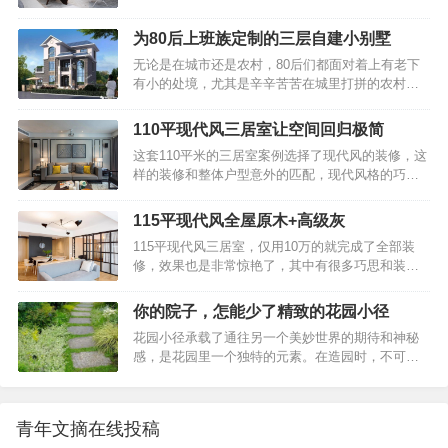
就是好床，就…
吊顶展现出十足的禅意简约流畅的线条,自然顺畅的
既能节省空间，又能增添家居的功能性。你见过哪
立面,跳跃明快的色彩。86平现代风二居室客厅大
些特别厉害的收纳方式？客厅收纳在客厅中放置一
为80后上班族定制的三层自建小别墅
气，白色的吊顶展现出十足的禅意客厅整体采用白
个充满文艺气息的小柜子，不仅能装点空间，还能
无论是在城市还是农村，80后们都面对着上有老下
色为主，显得干净整洁，白色沙发上的各式各样的
让家居摆放显得更加丰富多彩。你见过哪些特别厉
有小的处境，尤其是辛辛苦苦在城里打拼的农村
抱枕、非常的有活力。86平现代风二居室客厅大
害的收纳方式？垂直…
人，但如今的房价高涨，在城里要想买一套大房
气，白色的吊顶展现出十足的禅意客厅给人一种强
子，把父母、孩子、夫妻俩全可以住的下实在有点
大的气场，白色的吊顶展现出十足的禅意。让一切
110平现代风三居室让空间回归极简
难，所以不少人都会选择在老家再盖一栋小别墅，
显得不再生硬，反而增加了柔和、舒适度。86平现
这套110平米的三居室案例选择了现代风的装修，这
一来父母养老居住方便，二来趁着政策还允许，在
代风二居室客厅大气，白色的吊顶展现出十足的禅
样的装修和整体户型意外的匹配，现代风格的巧妙
老家把宅基地先占着，或者以后等老了给自己养老
意客…
利用，让整套房间的效果非常醒目，据说前后一共
的居所，那什么样的房子适合现在的农村建造呢？
只花费了9万，可谓物美价廉了。110平现代风三居
下面美墅住宅给大家介绍一款美观又实用的别墅户
115平现代风全屋原木+高级灰
室让空间回归极简, 餐厅充满原始自然的味道让空间
型。别墅效果图展示：相比以前传统的农村自建别
115平现代风三居室，仅用10万的就完成了全部装
回归极简，就要抛开一切冗余的元素，只以简单的
墅，这栋自建别墅的造型非常新颖，非常大方时
修，效果也是非常惊艳了，其中有很多巧思和装修
线条彰显优雅格调，注重一线，一点，一面及其细
尚。灰白色的外墙，不…
小窍门都值得去借鉴，希望这则案例能给大家的装
节处理，再搭配品位高级的功能性家具，呈现一种
修带去帮助。115平现代风全屋原木+高级灰，清新
感官上的简洁。110平现代风三居室让空间回归极
你的院子，怎能少了精致的花园小径
上档次，全屋素雅尽显高级！客厅吊顶采用简单的
简, 餐厅充满原始自然的味道在装修客厅的时候，注
花园小径承载了通往另一个美妙世界的期待和神秘
设计，将客厅空间的格调勾勒出来，很有时尚感。
意不要装修得太繁杂，尤其是不要放太多的东西…
感，是花园里一个独特的元素。在造园时，不可忽
115平现代风全屋原木+高级灰，清新上档次，全屋
略小径这一要素的重要性。庭院设计｜你的院子，
素雅尽显高级！客厅整体以简约为主，白色的墙
怎能少了精致的花园小径大家有注意到花园角落有
面，光滑有瓷砖地面，使得整体空间更加的简洁大
一个沉睡着的空间吗？▽建筑物旁的狭长小路或枯
气。115平现代风全屋原木+高级灰，清新上档次，
青年文摘在线投稿
燥无味的过道。在这个狭小的空间里，如何打造一
全屋素雅尽显高级！沉稳的暖色调让卧室显得更加