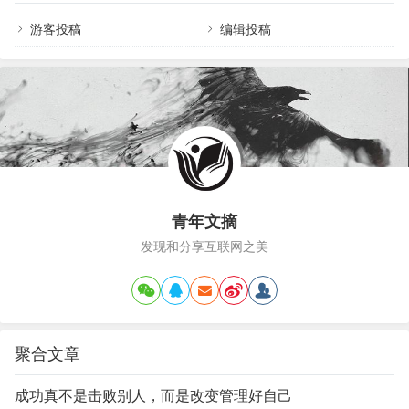
条出类拔萃花园小径？01铺装材料庭院设计｜你的
温…
院子，怎能少了精致的花园小径地面覆盖铺装材料
游客投稿
编辑投稿
后，整个空间的氛围会为之一变。那么，我们选择
哪种适合庭院风格的材料？是否全体铺装？怎样制
造出蜿蜒曲折的感觉？如何设计富于节奏的踏脚
石？庭院设计｜你…
青年文摘
发现和分享互联网之美
聚合文章
成功真不是击败别人，而是改变管理好自己