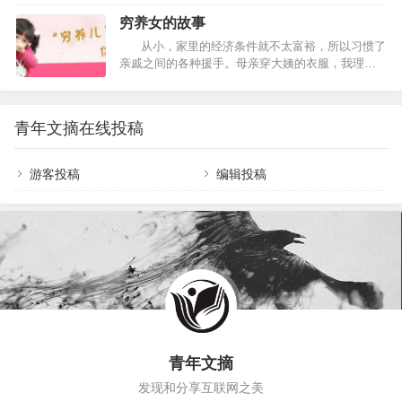
中，也在空间中拉成一条巨大的隧道，带孩子通往
不过气来的孩子，听到这样的回答能有考大学的动
更大的世界。 02 我曾经有一篇文章中写到过，那
穷养女的故事
力吗？建议父母这样告诉孩子，为什么必须要上大
对西班牙遇到的父子…
从小，家里的经济条件就不太富裕，所以习惯了
学！同学 你的大学同学及朋友，将是你人生当中的
亲戚之间的各种援手。母亲穿大姨的衣服，我理所
宝贵财富。可以说，你的同学对你的重要性，仅次
当然地就穿起了两个姐姐的衣服。 两个姐姐曾
于你的亲人。 无论何时何地，你都有可能获得来自
经感激地说，要是没有小妹，我们的衣橱和杂物间
同学的友情、帮助与安慰。很多大公司的崛起，都
早就爆炸了，嫌小过时的衣服丢都没有地方丢。听
是一帮同学共同努力的结果。很多人一生的成功，
青年文摘在线投稿
了她们的感慨，我只会站在一边憨憨地笑。 直
都是因为一个志趣相同的优秀同学。&n…
到后来我开始长得骨骼粗壮，比两个姐姐都要高要
胖，家里才减缓了从大姨家捡衣服的趋势。 …
游客投稿
编辑投稿
青年文摘
发现和分享互联网之美