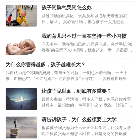
传统和教育承载者的角色。因此，人类社会的生存和健康更加依赖于学
一点一点长大的。让我明白爸爸妈妈爷爷奶奶是最爱我的亲人，是他
校。有时候，人们把学校看成仅仅是一种工具，靠它将一定数量的知识
孩子闹脾气哭闹怎么办
（…
传递给成长中的下一代。事实并不是这样的。知识是死的，而学校却是
路过商场的玩具区、玩具反斗城必须绕着走的家
在为活人服务。它旨在培养年轻人对社会繁荣有价值的品质和能力。但
长，请举手 真心害怕啊，担心孩子一头扎进去，拉
这并不意味着剥夺个人的独特性，以使他成为社区中不情愿的工具，就
也拉不走，看啥都想买买买，不给买就又哭又
像蜜蜂或蚂蚁那样。因为一个由没有个人独特性和个人目标的标准化的
闹。 而孩子的哭闹经常让家长陷入两难境地：坚持
我的育儿只不过一直在坚持一些小习惯
个人…
原则不给买，孩子可能要哭闹很久，还会引发围
今天中午，我在和自己的老师通电话。突然手机“嘟
观，又担心孩子之后留下心理阴影；心软买了的
嘟嘟”的显示了来电提醒，我拿起来一看，是馨馨的
话，以后在遇到这种情况孩子可能会变本加厉，遇
班主任。开学快三个月了，她的老师可从来没打过
到这种情况应该怎么办才科学呢？别惊慌，孩子闹
我的电话，莫非有什么重要的事情？我于是赶紧挂
脾气很正常 在要求得不到满足时，几乎所有幼儿都
为什么你管得越多，孩子越难长大？
了老师的电话，并立马拨通了馨馨班主任的电话。
会哭闹。孩子闹脾气的原因有很多, 其中之一是他们
我自认为是个称职的妈妈，带孩子的时候，一刻也不敢松懈。一天下
要知道，现在对于我来说，千事万事都没有比儿女
还不会用语言表达需求，而由于他…
来，血槽已空。“不许乱跑”“不许弄脏衣服”“不许跳”……各种歇斯底里荡
们学习来得更重要的事情了。只听那边班主任很快
漾在屋子里，嗓子都喊哑了。 好不容易把孩子哄睡着了，夜里的我也不
的向我阐明了打电话的原因，由于明天下午学校开
轻易放过自己。从前一沾枕头就呼呼大睡的我，当了妈妈后常常在半夜
让孩子见世面，到底有多重要？
家长会，我被馨馨班主任邀请为分享育儿经的家
突然惊醒，看看睡在身边的女儿。 用网上流行的段子概括我当妈的每一
长。一开始，我是抗拒的，首先是因为自己拼音没
最近去参加一些活动，很多人问我，你觉得你教育
天，就是“哈哈啊啊啊啊啊啊啊啊啊啊啊”。从孩子清晨的笑脸开始，以我
学好，普通话不标准，这也是目前带着孩子学拼音
过程中，最想做的一件事是什么？ 我说，让孩子见
憔悴不堪的面容结束。 女儿一岁会走路后，我因为照顾她而累哭的次数
时才发现的；其…
世面。 可是，我们没有时间，也不那么有钱，眼巴
更是呈指数增长。&n…
巴地过着日子，朝九晚五，我们到底该怎样让孩子
请告诉孩子，为什么必须要上大学
见世面。 “见世面是不是富人的专属产品，穷人的海
很多孩子问父母为什么天天让我学习，让我考大学
市蜃楼？” 我想说，孩子见世面，许多时候，不是
呢？很多父母不知怎么回答，只是泛泛的告诉孩子
钱，而是父母的眼光和格局，融化在最细小的时间
上大学能学很多东西。原本就被现在的学习压得喘