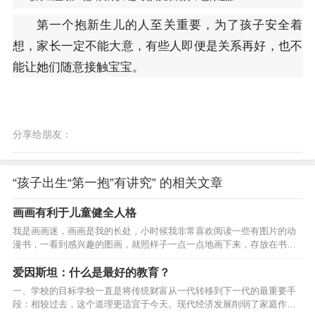
第一个抱新生儿的人至关重要，为了孩子安全着
想，家长一定不能大意，有些人即便是关系再好，也不
能让她们随意接触宝宝。
分享给朋友：
“孩子出生“第一抱”有讲究” 的相关文章
画画有利于儿童健全人格
我是画画迷，画画是我的长处，小时候我非常喜欢阅读一些有图片的动
漫书，一看到感兴趣的图画，就照样子一点一点地画下来，存放在书本
里，有时候还会拿出来给爸爸妈妈他（她）们欣赏一下，他们都赞我画
得好，这让我对画画产生了浓厚地兴趣，自信心也增强了。有一次，我
爱因斯坦：什么是最好的教育？
在电视上看见一位叫齐白石的画家，他画得“虾”可棒了，就像真的一样，
一、学校的目标学校一直是将传统财富从一代转移到下一代的最重要手
我非常羡慕他，想和他那样当一名真正的大画家。我的心愿终于在上学
段：相较过去，这个道理更适宜于今天。现代经济发展削弱了家庭作为
前班的时候实现了。那时候，奶奶告诉我：我是怎么出生的，又是怎样