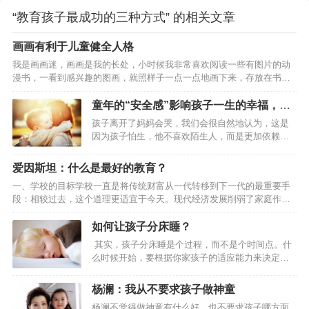
“教育孩子最成功的三种方式” 的相关文章
画画有利于儿童健全人格
我是画画迷，画画是我的长处，小时候我非常喜欢阅读一些有图片的动
漫书，一看到感兴趣的图画，就照样子一点一点地画下来，存放在书本
里，有时候还会拿出来给爸爸妈妈他（她）们欣赏一下，他们都赞我画
得好，这让我对画画产生了浓厚地兴趣，自信心也增强了。有一次，我
童年的“安全感”影响孩子一生的幸福，家
在电视上看见一位叫齐白石的画家，他画得“虾”可棒了，就像真的一样，
长如何为孩子建立安全感
孩子离开了妈妈会哭，我们会很自然地认为，这是
我非常羡慕他，想和他那样当一名真正的大画家。我的心愿终于在上学
因为孩子怕生，他不喜欢陌生人，而是更加依赖像
前班的时候实现了。那时候，奶奶告诉我：我是怎么出生的，又是怎样
妈妈这样比较亲密的人。的确，这是孩子们内心恐
一点一点长大的。让我明白爸爸妈妈爷爷奶奶是最爱我的亲人，是他
慌，需要依赖的重要原因，但是在孩子的不安情绪
爱因斯坦：什么是最好的教育？
（…
里，孩子一部分来自于安全感的匮乏。台剧《想见
一、学校的目标学校一直是将传统财富从一代转移到下一代的最重要手
你》讲述的是一个年轻人之间的故事，在这个故事
段：相较过去，这个道理更适宜于今天。现代经济发展削弱了家庭作为
中，陈韵如是一个有原生家庭创伤的女儿，她的母
传统和教育承载者的角色。因此，人类社会的生存和健康更加依赖于学
亲重男轻女，家里什么都要给弟弟，包括她自己，
校。有时候，人们把学校看成仅仅是一种工具，靠它将一定数量的知识
如何让孩子分床睡？
也是对弟弟迁就、牺牲的“物品”之一。陈韵如是一个
传递给成长中的下一代。事实并不是这样的。知识是死的，而学校却是
从小就内向孤僻的女生，戴着一个耳机自己走在路
其实，孩子分床睡是个过程，而不是个时间点。什
在为活人服务。它旨在培养年轻人对社会繁荣有价值的品质和能力。但
上，看起来很孤独又很自如，可是那份拒绝让人以
么时候开始，要根据你家孩子的适应能力来决定，
这并不意味着剥夺个人的独特性，以使他成为社区中不情愿的工具，就
此保护自己的…
而不是到了3岁或者8岁就必须分床不可。一般来
像蜜蜂或蚂蚁那样。因为一个由没有个人独特性和个人目标的标准化的
说，能在3~10岁这个阶段内完成分床就可以了。 如
杨澜：我从不要求孩子做神童
个人…
何很好的过度让孩子分床睡？ 有的孩子就是性格比
杨澜不觉得做神童有什么好，也不要求孩子哪方面