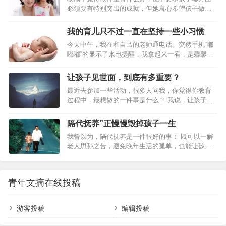
较独立一点，适应性强，4岁分床就很顺利，1周就
必须要有特别突出的成就，但她衷心希望孩子做一
搞定； 而有的孩子就是喜欢粘着父母，8岁了还不肯
个快乐的人，也能给别人带去快乐。为此，杨澜身
分床。这都是正常的，没必要为了分床让孩子整天
体力行，努力培养孩子具有几种习惯和品性：爱好
哭哭啼啼，跟生死离别似的。给孩子点时间，慢慢
我的育儿只不过一直在坚持一些小习惯
运动、慈悲为怀、善于表达和富有幽默感。 ● 不
适应。再说了，多跟孩子亲昵些时间不好…
今天中午，我在和自己的老师通电话。突然手机“嘟
敷衍、不马虎 ● 认真对待孩子的每件小事 1996
嘟嘟”的显示了来电提醒，我拿起来一看，是馨馨的
年，杨澜在美国生下儿子；2000年10月20日，杨澜
班主任。开学快三个月了，她的老师可从来没打过
在上海又喜得一个六斤多重的小女儿，圆了她想要
我的电话，莫非有什么重要的事情？我于是赶紧挂
“美国儿子中国女儿”的妈妈梦。因为工作缘故，杨澜
让孩子见世面，到底有多重要？
了老师的电话，并立马拨通了馨馨班主任的电话。
不能时时陪在孩子身边，不…
最近去参加一些活动，很多人问我，你觉得你教育
要知道，现在对于我来说，千事万事都没有比儿女
过程中，最想做的一件事是什么？ 我说，让孩子见
们学习来得更重要的事情了。只听那边班主任很快
世面。 可是，我们没有时间，也不那么有钱，眼巴
的向我阐明了打电话的原因，由于明天下午学校开
巴地过着日子，朝九晚五，我们到底该怎样让孩子
家长会，我被馨馨班主任邀请为分享育儿经的家
隔代抚养”正慢慢毁掉孩子一生
见世面。 “见世面是不是富人的专属产品，穷人的海
长。一开始，我是抗拒的，首先是因为自己拼音没
我曾以为，隔代抚养是一件很好的事： 既可以一解
市蜃楼？” 我想说，孩子见世面，许多时候，不是
学好，普通话不标准，这也是目前带着孩子学拼音
老人思孙之苦，避免晚年生活的孤单，也能让孩子
钱，而是父母的眼光和格局，融化在最细小的时间
时才发现的；其…
得到充分的呵护与关爱。而我们，则可以腾出精力
中，也在空间中拉成一条巨大的隧道，带孩子通往
放在事业上，一举三得，何乐不为？ 抱着这样的想
更大的世界。 02 我曾经有一篇文章中写到过，那
法，儿子小明上幼儿园后，我将退休的父母从老家
对西班牙遇到的父子…
青年文摘在线投稿
接到了武汉。 父母每天接送孩子，把一日三餐妥妥
地准备好，彻底解了我和老公的后顾之忧。 小明曾
患过哮喘病，父亲为了给容易盗汗的小明换毛巾，
游客投稿
编辑投稿
常常睡不了一个整觉…… 看着儿子一天天欢实、健
康，我对父母说：“爸爸妈妈，你俩干脆一直随我们