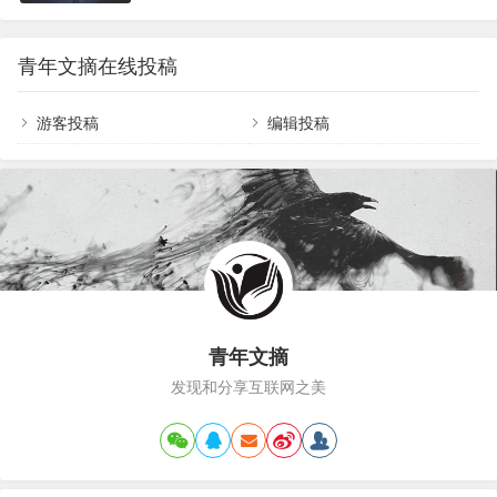
时才发现的；其…
世面。 可是，我们没有时间，也不那么有钱，眼巴
更是呈指数增长。&n…
巴地过着日子，朝九晚五，我们到底该怎样让孩子
见世面。 “见世面是不是富人的专属产品，穷人的海
青年文摘在线投稿
市蜃楼？” 我想说，孩子见世面，许多时候，不是
钱，而是父母的眼光和格局，融化在最细小的时间
中，也在空间中拉成一条巨大的隧道，带孩子通往
游客投稿
编辑投稿
更大的世界。 02 我曾经有一篇文章中写到过，那
对西班牙遇到的父子…
青年文摘
发现和分享互联网之美