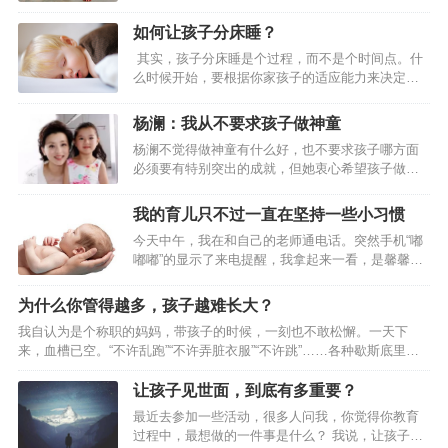
也拉不走，看啥都想买买买，不给买就又哭又
像蜜蜂或蚂蚁那样。因为一个由没有个人独特性和个人目标的标准化的
闹。 而孩子的哭闹经常让家长陷入两难境地：坚持
如何让孩子分床睡？
个人…
原则不给买，孩子可能要哭闹很久，还会引发围
其实，孩子分床睡是个过程，而不是个时间点。什
观，又担心孩子之后留下心理阴影；心软买了的
么时候开始，要根据你家孩子的适应能力来决定，
话，以后在遇到这种情况孩子可能会变本加厉，遇
而不是到了3岁或者8岁就必须分床不可。一般来
到这种情况应该怎么办才科学呢？别惊慌，孩子闹
说，能在3~10岁这个阶段内完成分床就可以了。 如
脾气很正常 在要求得不到满足时，几乎所有幼儿都
杨澜：我从不要求孩子做神童
何很好的过度让孩子分床睡？ 有的孩子就是性格比
会哭闹。孩子闹脾气的原因有很多, 其中之一是他们
杨澜不觉得做神童有什么好，也不要求孩子哪方面
较独立一点，适应性强，4岁分床就很顺利，1周就
还不会用语言表达需求，而由于他…
必须要有特别突出的成就，但她衷心希望孩子做一
搞定； 而有的孩子就是喜欢粘着父母，8岁了还不肯
个快乐的人，也能给别人带去快乐。为此，杨澜身
分床。这都是正常的，没必要为了分床让孩子整天
体力行，努力培养孩子具有几种习惯和品性：爱好
哭哭啼啼，跟生死离别似的。给孩子点时间，慢慢
我的育儿只不过一直在坚持一些小习惯
运动、慈悲为怀、善于表达和富有幽默感。 ● 不
适应。再说了，多跟孩子亲昵些时间不好…
今天中午，我在和自己的老师通电话。突然手机“嘟
敷衍、不马虎 ● 认真对待孩子的每件小事 1996
嘟嘟”的显示了来电提醒，我拿起来一看，是馨馨的
年，杨澜在美国生下儿子；2000年10月20日，杨澜
班主任。开学快三个月了，她的老师可从来没打过
在上海又喜得一个六斤多重的小女儿，圆了她想要
我的电话，莫非有什么重要的事情？我于是赶紧挂
“美国儿子中国女儿”的妈妈梦。因为工作缘故，杨澜
为什么你管得越多，孩子越难长大？
了老师的电话，并立马拨通了馨馨班主任的电话。
不能时时陪在孩子身边，不…
我自认为是个称职的妈妈，带孩子的时候，一刻也不敢松懈。一天下
要知道，现在对于我来说，千事万事都没有比儿女
来，血槽已空。“不许乱跑”“不许弄脏衣服”“不许跳”……各种歇斯底里荡
们学习来得更重要的事情了。只听那边班主任很快
漾在屋子里，嗓子都喊哑了。 好不容易把孩子哄睡着了，夜里的我也不
的向我阐明了打电话的原因，由于明天下午学校开
轻易放过自己。从前一沾枕头就呼呼大睡的我，当了妈妈后常常在半夜
让孩子见世面，到底有多重要？
家长会，我被馨馨班主任邀请为分享育儿经的家
突然惊醒，看看睡在身边的女儿。 用网上流行的段子概括我当妈的每一
长。一开始，我是抗拒的，首先是因为自己拼音没
最近去参加一些活动，很多人问我，你觉得你教育
天，就是“哈哈啊啊啊啊啊啊啊啊啊啊啊”。从孩子清晨的笑脸开始，以我
学好，普通话不标准，这也是目前带着孩子学拼音
过程中，最想做的一件事是什么？ 我说，让孩子见
憔悴不堪的面容结束。 女儿一岁会走路后，我因为照顾她而累哭的次数