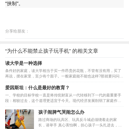
“挟制”。
分享给朋友：
“为什么不能禁止孩子玩手机” 的相关文章
读大学是一种选择
条件好的家庭，读大学相当于买一件昂贵的花瓶，不管有没有用，买了
再说，摆在家里，至少有个面子。一般家庭能不能也这样?那就要问问
了。如果你有把握，这个花瓶能够给你带来巨大的荣耀和财富，坚决
入。如果不行，一进一出几十万，你就要掂量掂量了。前面说过了，读
爱因斯坦：什么是最好的教育？
大学成本是10w，晚四年上班送快递，损失是30W。这几十个W，是你爸
一、学校的目标学校一直是将传统财富从一代转移到下一代的最重要手
在太阳底下敲钉子挣来的，是你妈在工地厨房忙四年的结果，你怎么办?
段：相较过去，这个道理更适宜于今天。现代经济发展削弱了家庭作为
在宿舍里睡懒觉，打游戏吗?不能啊!作为扩招前的985，我们已经走完了
传统和教育承载者的角色。因此，人类社会的生存和健康更加依赖于学
一个完整的流程，也看明白了。如果一个东西，可以无穷无尽…
校。有时候，人们把学校看成仅仅是一种工具，靠它将一定数量的知识
孩子闹脾气哭闹怎么办
传递给成长中的下一代。事实并不是这样的。知识是死的，而学校却是
路过商场的玩具区、玩具反斗城必须绕着走的家
在为活人服务。它旨在培养年轻人对社会繁荣有价值的品质和能力。但
长，请举手 真心害怕啊，担心孩子一头扎进去，拉
这并不意味着剥夺个人的独特性，以使他成为社区中不情愿的工具，就