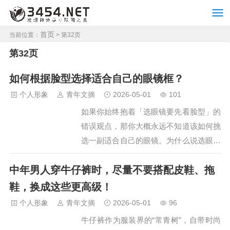
首页
当前位置：
> 第32页
第32页
如何根据脸型选择适合自己的眼镜框？
个人形象
青年文摘
2026-05-01
101
如果你始终抱着「选眼镜要先看脸型」的
错误观点，那你大概永远不知道该如何挑
选一副适合自己的眼镜。为什么说选眼镜
跟脸型半毛钱关系也没有？建议好好看一
中年男人穿牛仔裤时，尽量不要搭配皮鞋、拖
下这篇回答。这篇回答，我通过几个案例
来告诉你，选择适合自己的眼镜，到底需
鞋，换成这些更高级！
要看哪些细节。全篇没有晦涩难懂的知识
个人形象
青年文摘
2026-05-01
96
点，更不需要你判断自己到底是什么脸
牛仔裤作为服装界的“常青树”，自带时尚
型。一、大镜框毁气质就在前几天，一位