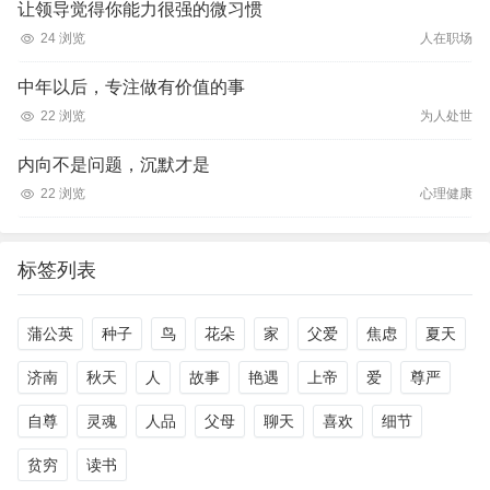
让领导觉得你能力很强的微习惯
24 浏览
人在职场
中年以后，专注做有价值的事
22 浏览
为人处世
内向不是问题，沉默才是
22 浏览
心理健康
标签列表
蒲公英
种子
鸟
花朵
家
父爱
焦虑
夏天
济南
秋天
人
故事
艳遇
上帝
爱
尊严
自尊
灵魂
人品
父母
聊天
喜欢
细节
贫穷
读书