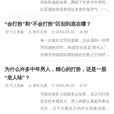
风格和减龄效果，圈粉了许多中年男性，
蓝皮书会员给我发来私信，说打算去配一
比普通的西装裤穿起来更时髦洋气，一点
副新眼镜，然后问我有什么需要注意的。
也没有油腻感。虽然牛仔裤的适配性很
之前我就已经在会员群里跟大家说过很多
“会打扮”和“不会打扮”区别到底在哪？
高，但是对于鞋子的搭配却很有讲究，如
次：不要选大镜框的眼镜。首先就是，大
果适配性低的话，就会显得违和突兀，随
个人形象
青年文摘
2026-05-01
98
镜框根本不会显脸小（大镜框墨镜除外…
之营造整体造型的时尚感和完成度。对于
每一次逢年过节回老家，总会遇到一些早
中年男人来说，穿牛仔裤尽量不要搭配
早结婚的同学，和我完全就是“两代人”，
“皮鞋和拖鞋”，具体什么原因，听我细细
在聊天的缝隙间遇到彼此的熟人打招呼，
道来，牛仔裤又该搭配哪些鞋子，今天的
她们都直呼你们居然是同学？这是不是
内容一一为大家解答~一、中年男人穿牛
为什么许多中年男人，精心的打扮，还是一股
你/她之间经常听到的评价。有人50岁看
仔裤时，尽量不要配“皮鞋、拖鞋”（1）
起来像30岁，有人40岁看起来像60岁。
“老人味”？
牛仔裤+皮鞋，适配度低、油腻土气从单
为什么人与人之间的差异就是这么大呢？
个人形象
青年文摘
2026-05-01
97
品风格属性上来看，牛仔裤偏时尚…
其实这一切和你有钱没钱、会不会化妆，
可能在很多人的固有认知里，还认为打扮
有没有保养关系并不大。主要还看你的穿
是女性专属权力，男人则要以家庭和事业
搭，与年龄、身材和解，这才是你和同龄
为主，过于注重自己的外在形象没啥必
人差距的真实存在。以下这位时尚博主，