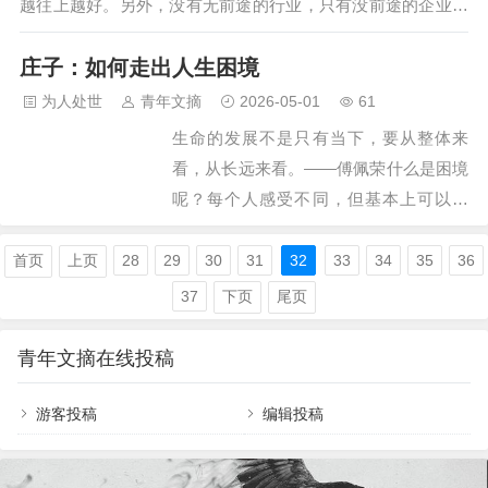
越往上越好。另外，没有无前途的行业，只有没前途的企业与
下的相处模式，常常带着小心翼翼的试
个人。如果有机遇的话，在这个十年进行创业尝试也无不可。
探。2、生活经验的缺乏第一次组建家
庄子：如何走出人生困境
因为创业本身是创意、机遇与热情三者的产物，所以在二十五
庭，双方都在摸索相处之道。就像两个刚
到三十五岁的年纪如果有这三者的结合时，应当去做。创业非
为人处世
青年文摘
2026-05-01
61
学走路的孩子，跌跌撞撞中积累经验。这
一般人的经历，从职涯与人生看，这十年要做到三点。一是学
生命的发展不是只有当下，要从整体来
时候的矛盾，多半…
会最基本的技能，比如听话、做事、沟通的基本技能，比如时
看，从长远来看。——傅佩荣什么是困境
间管理，比如安排业余生活与工作的平衡等生命中最基本的技
呢？每个人感受不同，但基本上可以分
能。这些技能或…
为 身体和精神 两个方面。身体方面的困
境，最容易被掌握到。庄子：如何走出人
首页
上页
28
29
30
31
32
33
34
35
36
生困境譬如，现在全世界新冠肺炎的疫
37
下页
尾页
情，让所有人都觉得处在困境中。人的生
命受到威胁，不能自由活动，这当然是一
青年文摘在线投稿
种困境。除此之外，还有疾病、身体伤
残，遭遇战乱、危机，还包括经济方面遇
游客投稿
编辑投稿
到问题，都会让我们觉得陷入困境。1一
般人难以想象的困境我所知道最严重的困