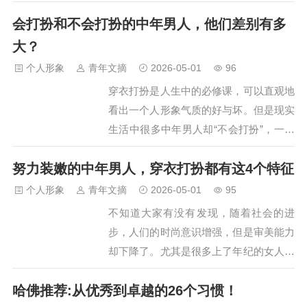
要。其实不然，形象就是你的社交名片，
和我们普通人一般无二，也没有特别精致
会打扮和不会打扮的中年男人，他们差别有多
所谓“先敬罗衣后敬人”，懂得打扮的男
的妆容，但是利用不同的3件单品，这前
人，无论在任何场合都会得到别人的尊重
大？
后反差却不得不让人佩服。一…
和欣赏。尤其是到了中年阶段的男人，更
个人形象
青年文摘
2026-05-01
96
要深入了解穿衣打扮的重要性，你可以不
穿衣打扮是人生中的必修课，可以直观地
用像年轻人那样追时髦、赶潮流，但是得
看出一个人形象气质的好与坏。但是现实
穿得简约干净且得体。但是穿衣打扮是一
生活中很多中年男人却“不会打扮”，一种
门很深的学问，如果没有学习到其时尚精
是不讲究、放任老态；一种则是自以为精
髓，就会给人一种这样的感觉：明明精心
努力装嫩的中年男人，穿衣打扮都有这4个特征
心打扮了，实际不符合自身年龄气质，照
打扮了，却还是一股“老人味”，依旧油腻
样看着油腻老气！对于中年男人来说，想
个人形象
青年文摘
2026-05-01
95
土气！因此中年男人穿衣打扮要懂得…
要摆脱油腻和老气，需要迈出的第一步就
不知道大家有没有发现，随着社会的进
是“学会打扮”。人靠衣装马靠鞍，先敬罗
步，人们的时尚意识增强，但是审美能力
衣后敬人，都足以说明穿衣打扮就是一个
却下降了。尤其是很多上了年纪的女人，
人的“社交名片”。那么“会打扮”和“不会打
为了表达自己的年轻时尚感，总是偏爱一
扮”的中年男人，差别有多大？如何成为
哈佛推荐:从优秀到卓越的26个习惯！
些用力过猛的穿搭方式，装嫩不成反倒老
一个有品位的男人呢？接下来，就和大家