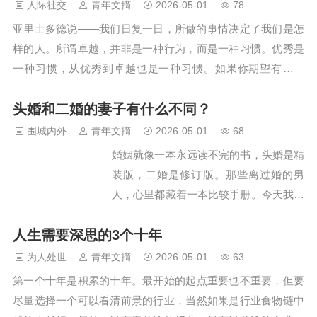
态毕现！人到中年想让自己看起来更年
人际社交
青年文摘
2026-05-01
78
一起聊聊中年男人的时尚进阶法则。一、
轻，这一点无可厚非，毕竟“减龄”是永恒
亚里士多德说——我们日复一日，所做的事情决定了我们是怎
“会打扮”和“不会打扮…
的穿搭课程之一。但是“减龄”不等于“装
样的人。所谓卓越，并非是一种行为，而是一种习惯。优秀是
嫩”，如果为了显年轻而去尝试一些不适
一种习惯，从优秀到卓越也是一种习惯。如果你期望有所改
合自己年龄气质的穿搭，那就纯属画蛇添
变，就应从改变习惯做起。什么是习惯？习惯就是在日常工作
足。其实生活中不乏一些“努力装嫩”的中
头婚和二婚的妻子有什么不同？
生活中养成，然后不假思索就能够形成条件反射的、相对固定
年男人，看完他们的穿衣打扮后，真的辣
程式化的思维和行为方式。习惯是怎样形成的？要养成好习
围城内外
青年文摘
2026-05-01
68
眼睛还很下头，快看看你有没有中招？
惯，克服坏习惯，就需要了解习惯形成的机理。詹姆斯·科尔利
婚姻就像一本永远读不完的书，头婚是精
一、“努力装嫩”的中年男人，穿衣…
在他的《原子习惯》一书中，利用神经科学和心理学阐述了习
装版，二婚是修订版。那些离过婚的男
惯形成的内在原理。他认为，习惯是由触发、欲望、行动、回
人，心里都藏着一本比较手册。今天我们
馈4个步骤组成的…
就来聊聊，那些男人不会主动告诉你的婚
人生需要深思的3个十年
姻真相。头婚和二婚的妻子有什么不同？
男人的真话，全是任性一、头婚妻子像白
为人处世
青年文摘
2026-05-01
63
开水1、初婚时的纯粹期待头婚时男人往
第一个十年是积累的十年。最开始的起点重要也不重要，但要
往抱着"一生一世一双人"的浪漫幻想，会
尽量选择一个可以看清前景的行业，当然如果是行业食物链中
把妻子当成需要呵护的小公主。这种心态