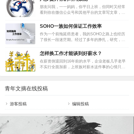
服务和你达成协议，但她希望你愿意在合同期间提
讲我要做的事，慢慢聚起一支小团队。6 月份项目正
朋友问我，一一妈妈，你平日上班，但同时又经常
供更多服务，她相信你能在该公司需求增多时，订
式启动，到国庆节前后陆续…
看到你在微信公众号和其他平台的文章写文章，每
出提供额外服务的条件。你该答应她吗？假定有一
日郑多燕，关键俩儿娃儿，周末还带孩子去游乐
位潜在的商业伙伴，想跟你购买价值1200万美元的
场，你现在看书写读书笔记，两天一本书的节奏。
服务，但由于预算所限，他只能付1000万美元。如
SOHO一族如何保证工作效率
请问，你哪里来的那么多时间呢？今天在2016年下
果你接受这个折扣，他提出未来双方可能有长期盈
作为一个前拖延癌患者，我的SOHO之路上也经历
半年的第一天，和你分享，我的时间管理心得同时
利机会，但目前还不能作任何承诺。你该和他成交
了很长一段迷茫期。经过了多年的挣扎，研究，学
也是第四本书读书笔记《番茄工作法》，总结六
吗？任…
习，自我教育，我得出的结论是：提高自己在家办
点：1.花10分钟列出当日计划2.管理你的四象限：重
公的效率，是一个系统性工程，没有任何一个小妙
要紧急 重要非紧急 不重要紧急 不重要不紧急3.专注
怎样换工作才能谈到好薪水？
招能救人于水火。而这个系统性工程的核心就是：
整块时间 ：利用好你的番茄钟4.利用碎片化时间5.
在薪资倒退回到16年前的水平，企业老板几乎老早
建立自己的规则。你可以想象一张空白的日程表，
记录你的时间，进行总结6.学会休息，养…
不实行全面加薪，上班族对薪水这件事的心情只有
上班的时候，每天的固定时间段的事项是固定的，
一个字：闷！如果一直待在同一家公司，薪水极有
就好像拼图的核心区域已经拼好了。因此，我们处
可能纹风不动，那么，换工作的确是加薪的好方
理每个意外任务的时候，只要找到有空白的地方，
法！可是，也有人换工作却加不了薪，甚至薪水还
把新任务放进去就行了。而SOHO之后，你面前有
青年文摘在线投稿
被七折八扣，不一定都如自己的意拿到更高的薪
一个空白的框，和一大堆零散的拼图，让人无从下
水。同样换工作，为什么有人加薪，有人却是减
手。空白越多…
薪？关键只看一个：相关性！新旧工作之间具有愈
游客投稿
编辑投稿
多相关性，薪水往上弹跳的幅度愈大；愈不具相关
性，很有可能不只加不了薪，还会被减薪。高相关
性，掌握加薪的秘诀！职务相关，薪水加一些！行
业相关，再加一些！客…