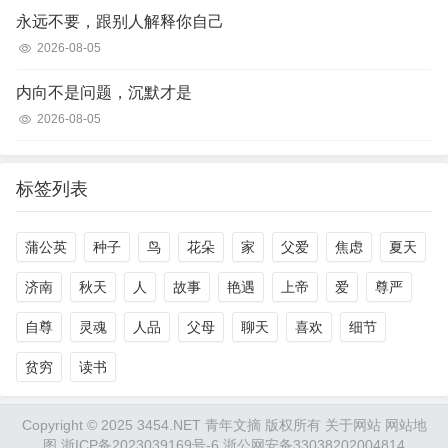
永远不要，跟别人解释你自己
2026-08-05
内向不是问题，沉默才是
2026-08-05
标签列表
蒲公英
种子
鸟
花朵
家
父爱
焦虑
夏天
济南
秋天
人
故事
艳遇
上帝
爱
尊严
自尊
灵魂
人品
父母
聊天
喜欢
细节
贫穷
读书
Copyright © 2025 3454.NET 青年文摘 版权所有
关于网站
网站地
图
浙ICP备2023039169号-6
浙公网安备33038202004814