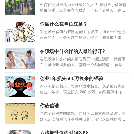
如何在公司里成为不可替代的人？ 我们从小被灌输
的价值观，就是要立志成为一个有价值的人。在职
场中，如果你的价值点无法体现，那么你将会难以
立足。评判一个人的价值有很多标准，能力强只是
你靠什么在单位立足？
其中之一而绝非关键。有时候，良好的态度、强烈
01忠诚单位可能开除有能力的员工，但对一个忠心
的责任心以及谦虚的心态往往比个人的工作能力重
耿耿的人，不会有领导愿意让他走，他会成为单位
要百倍。下面这篇文章提到的9个职场化的概念，值
这个铁打营盘中最长久的战士，而且是最有发展前
得你深思和学习。 01 学会尊敬和服…
景的员工。1、 站在老板的立场上思考问题；2、 与
在职场中什么样的人最吃得开?
上级分享你的想法；3、 时刻维护公司的利益；4、
在职场中什么样的人最吃得开？经过观察，我发现
琢磨为公司赚钱；5、 在外界诱惑面前经得起考验。
在职场中吃得开的人，都有一个共同特点： 灵活 。
你靠什么在单位立足？此文堪称经典2敬业随着社会
他们的灵活，概括起来主要体现在3个方面：1、思
进步，人们的知识背景越来越趋同。学历、文凭已
维灵活有的人工作好多年，仍有浓厚的学生思维，
不再是公司挑选员工的首要条件。很多公司考察员
创业1年损失500万换来的经验
价值观非黑即白，看问题单一对立。灵活的人，思
工的第一条件就是敬业，其次才是专业水平。1、 工
创业不是闹着玩，失败的成本极高。我从银行离职
维是多元的，能够透过现象看本质，更不会轻易受
作的目的不仅仅在于报酬；2、 提供超…
创业一年多，现金投入 200 多万，如果再算本该在
外界影响。比如说提拔，他们知道，只有一把手说
上海买房等各种机会成本，损失高达 500 万以上。
你好，你才好。一把手想提拔你，即使你能力一
讲讲我首次创业的“事故”。2012 年，36 氪、虎嗅们
般，就能提。所以，他们的重点就是， 抓住关键少
你该信谁
每天推送创业团队的成功故事，创业大街上每天都
数，服务好少数能决定自己命运的人。通常他们走
当你了解对方的情况，而且可以面对面交流时，最
举办创业活动……如果我还不去创业，对得起这帮
的是上层路线，也许群众基…
好忘记以前对信任的种种成见，谨记这四种信号“假
可劲儿鼓噪的人吗?于是，我辞掉了在招商银行总行
设你正在洽谈一项为期数年的合同，为一家大公司
的工作，开始了互联网创业之旅。2013 年初，我回
提供外包服务。客户告诉你，她的公司希望就特定
到上海，认识了许多互联网公司的年轻人，跟他们
六步提升你的时间效能