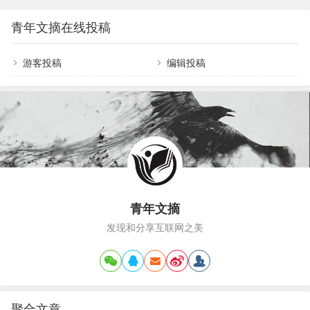
公的效率，是一个系统性工程，没有任何一个小妙
天把三件最重要的事情做好就足够；做笔记：好记
招能救人于水火。而这个系统性工程的核心就是：
性不如烂笔头，把与工作的一切记录下来；新人最
青年文摘在线投稿
建立自己的规则。你可以想象一张空白的日程表，
重要的是建立一个好的工作习惯，来…
上班的时候，每天的固定时间段的事项是固定的，
就好像拼图的核心区域已经拼好了。因此，我们处
游客投稿
编辑投稿
理每个意外任务的时候，只要找到有空白的地方，
把新任务放进去就行了。而SOHO之后，你面前有
一个空白的框，和一大堆零散的拼图，让人无从下
手。空白越多…
青年文摘
发现和分享互联网之美
聚合文章