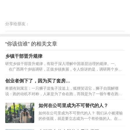
分享给朋友：
“你该信谁” 的相关文章
乡镇干部晋升规律
研究乡镇干部晋升规律，有助于深入理解中国基层治理的规律。一、
在广西两个乡镇调研，正值乡镇换届，令人惊讶的是，调研两个乡镇
几乎所有班子成员都获得了提拔或重用。提拔是指由下一级提升到上一
级，重用是同级却到了更重要岗位。乡镇换届五年一度，几乎所有班子
创业者倒下了，因为买了套房…
成员都能在五年一度的乡镇换届中提拔重用，且这是可以预期的，这就
希腊有则寓言：一只狮子追兔子没追上，狐狸笑话它，狮子自我解嘲
构成了对乡镇干部的巨大激励。乡镇政权是中国五级政权的基层政治，
说：跑的动机不对称，人家是为了命在跑，而我是为了一顿午餐在跑。”
乡镇一级资源比较少，待遇比较差，工作条件也往往比较艰苦，对乡镇
当动机不对称的时候，老大”们可能会放你一马。假如狮子意识到抓不到
干…
这只兔子就会饿死，那么它一定会抓到。17年前，我就像那只逃命的兔
如何在公司里成为不可替代的人？
子。每天的工作就是在车间里一边汗流浃背地修着机器，一边考虑着客
如何在公司里成为不可替代的人？ 我们从小被灌输
户的欠款什么时候能到账。创业前3年的时间里，基本都是在缺钱、缺订
的价值观，就是要立志成为一个有价值的人。在职
单、缺人的状态里以战养战，拆东墙补西墙。而我也和大多数创业老板
场中，如果你的价值点无法体现，那么你将会难以
一样，白天面对员工时强装兴奋，晚上回家休息后愁眉紧锁。再加上…
立足。评判一个人的价值有很多标准，能力强只是