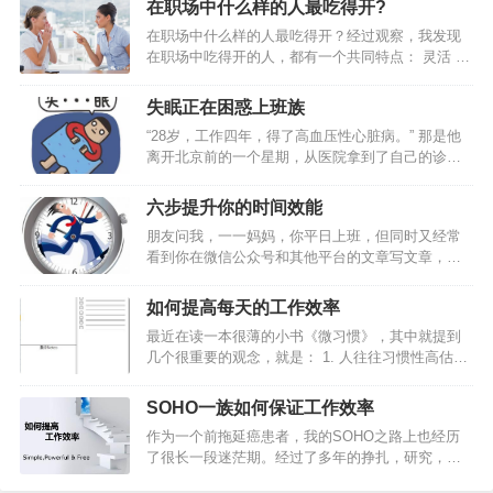
在职场中什么样的人最吃得开?
其中之一而绝非关键。有时候，良好的态度、强烈
在职场中什么样的人最吃得开？经过观察，我发现
的责任心以及谦虚的心态往往比个人的工作能力重
在职场中吃得开的人，都有一个共同特点： 灵活 。
要百倍。下面这篇文章提到的9个职场化的概念，值
他们的灵活，概括起来主要体现在3个方面：1、思
得你深思和学习。 01 学会尊敬和服…
维灵活有的人工作好多年，仍有浓厚的学生思维，
失眠正在困惑上班族
价值观非黑即白，看问题单一对立。灵活的人，思
“28岁，工作四年，得了高血压性心脏病。” 那是他
维是多元的，能够透过现象看本质，更不会轻易受
离开北京前的一个星期，从医院拿到了自己的诊断
外界影响。比如说提拔，他们知道，只有一把手说
书，上面写着高血压性心脏病。 这个诊断结果让他
你好，你才好。一把手想提拔你，即使你能力一
十分惶恐，但是他心里又很明白，事情到了这种地
般，就能提。所以，他们的重点就是， 抓住关键少
六步提升你的时间效能
步，只能怪自己。 在将近两年的时间里，他一直深
数，服务好少数能决定自己命运的人。通常他们走
朋友问我，一一妈妈，你平日上班，但同时又经常
受失眠的困扰，整个人比两年前胖了21斤，记忆力
的是上层路线，也许群众基…
看到你在微信公众号和其他平台的文章写文章，每
下降非常明显，注意力也很难像以前一样时刻集
日郑多燕，关键俩儿娃儿，周末还带孩子去游乐
中。随之而来的，还有工作中出现的各种乱子。 生
场，你现在看书写读书笔记，两天一本书的节奏。
活里，不如意常有，但从没有哪一刻，让他对自己
如何提高每天的工作效率
请问，你哪里来的那么多时间呢？今天在2016年下
的人生如此绝望。 北漂4年，手里…
最近在读一本很薄的小书《微习惯》，其中就提到
半年的第一天，和你分享，我的时间管理心得同时
几个很重要的观念，就是： 1. 人往往习惯性高估短
也是第四本书读书笔记《番茄工作法》，总结六
期收益，而严重低估坚持做一件事的长期收益；2.
点：1.花10分钟列出当日计划2.管理你的四象限：重
只要开始行动，就比毫不作为强无数倍；3. 相比在
要紧急 重要非紧急 不重要紧急 不重要不紧急3.专注
SOHO一族如何保证工作效率
一天内做很多事，长时间坚持做一件事，累积起来
整块时间 ：利用好你的番茄钟4.利用碎片化时间5.
作为一个前拖延癌患者，我的SOHO之路上也经历
的影响力会更大。我提高工作效率的方法，总结起
记录你的时间，进行总结6.学会休息，养…
了很长一段迷茫期。经过了多年的挣扎，研究，学
来有三个方面：注重“循环”，每天从总结开始，到计
习，自我教育，我得出的结论是：提高自己在家办
划结束，让工作计划成为一种习惯；要事第一，每