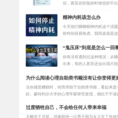
侣，甚至在吵架的时候也吵不出
“跟你过日子太没意思了。”其
们之所以看起来冷，只是因为不
精神内耗该怎么办
对于爱的理解，也不会浮于表面
今天咱们聊聊精神内耗这个话题
是以行动为基础的。就像他们会
前特别容易焦虑。我同桌就是这
儿情绪低落，我又好心安慰，一
134分，嗯，当时就把自己8
“鬼压床”到底是怎么一回
多少都会有点儿精神内耗，举几
你有没有遇到过这种情况：从睡
谈恋爱，女朋友或者男朋友没回
出来，有的人甚至还会出现片段
迷信的角度把它归结为闹鬼”。
出现是有医学依据的，这就告诉
为什么阅读心理自助类书籍没有让你变得更
扫把星压床”，专业上叫做睡眠
当你感觉糟糕时，转而求助于自助类书籍，看起来是
描述那种体验，而非真正瘫痪了
好。蒙特利尔大学的心理学家研究发现，相比于不读
表现出更多抑郁症状。一项小型的初步研究中，研究
过度牺牲自己，不会给任何人带来幸福
源产生反应的倾向，通过唾液中压力荷尔蒙水平来测
症状。一半的被试自述称阅读过自助类书籍，另一半
大概半个月前，河南郑州一位男子因为女儿交了外地