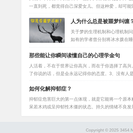
一直到死，都觉得自己深爱女儿。但这种爱，却可能
人生失败。这种悲剧的造成，就是因为父母具有强烈
人为什么总是被噩梦纠缠
景戳中了吗？1我们团队的90后特别爱吐槽。小姐姐
票通过。作为长期靠互怼增加颜值的团队，这么和谐
关于梦的生理机制和心理机制问
如有的学者曾分别将冰水拨在睡
现，三种刺激被编入梦境的比例
梦的内容的科学家发现，梦里往
那些能让你瞬间读懂自己的心理学金句
一个种类的噩梦，其形成原因起
人活着，不在于世界让你高兴，而在于你选择了高兴
来，器质性疾病的发生，总会有
了你说的话，但是会永远记得你的态度。3、没有人
互动的失败。5、中立就是说废话。6、脑子里没有
如何化解抑郁症？
义，我们赋予其意义。7、设置是为打破而设置的。
潜意识的内容意识化。一到意识层面就会有疗愈效果
抑郁症危害巨大的第一点体现，就是它能将一个原本
呆若木鸡或呈抑郁性木僵的状态。持久的情绪不良发
很难化解，患者的心情总处在悲伤、压抑、痛不欲生
代表，这类患者不仅心情抑郁，同时还会出现莫名其
视的。那么，它都有哪些症状？面对抑郁症，我们应
Copyright © 2025 3