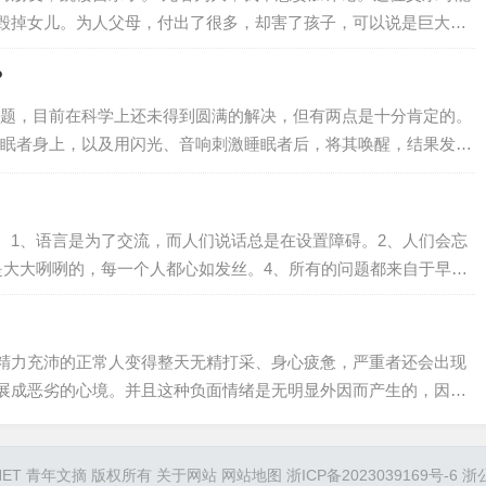
毁掉女儿。为人父母，付出了很多，却害了孩子，可以说是巨大的
的付出上瘾症”，不懂生而为人，要适当自私。你被这张图片里的场
？
好奇，问她们觉得父母哪句话最伤人，结果我都是为了你”，获得全
的场面好几年都没见过…
题，目前在科学上还未得到圆满的解决，但有两点是十分肯定的。
眠者身上，以及用闪光、音响刺激睡眠者后，将其唤醒，结果发
分别为42%、23%和9%；其二是日有所思，夜有所梦。许多研究
往重视白天的经历。从这两点结论出发，我们不难发现，作为梦的
码有两个方面：1.身体已发生了某些尚未被察觉的疾病。一般说
。1、语言是为了交流，而人们说话总是在设置障碍。2、人们会忘
某些特定的症状。但是，在疾病的发生之初，…
是大大咧咧的，每一个人都心如发丝。4、所有的问题都来自于早期
的东西世界上是不存在的。内部成像左右我们的视线。世界毫无意
打破的原因比设置更重要，一打破机会就来了。8、精神分析就是使
。9、凡是忌讳的东西就是常想的东…
精力充沛的正常人变得整天无精打采、身心疲惫，严重者还会出现
展成恶劣的心境。并且这种负面情绪是无明显外因而产生的，因此
之中。另一方面，抑郁和焦虑症总是相伴而生，以更年期抑郁症为
妙的精神紧张、惊恐不安的焦虑情绪。抑郁症造成的伤害是不容忽
该做什么？抑郁症是怎么来的？抑郁症是一…
454.NET 青年文摘 版权所有
关于网站
网站地图
浙ICP备2023039169号-6
浙公