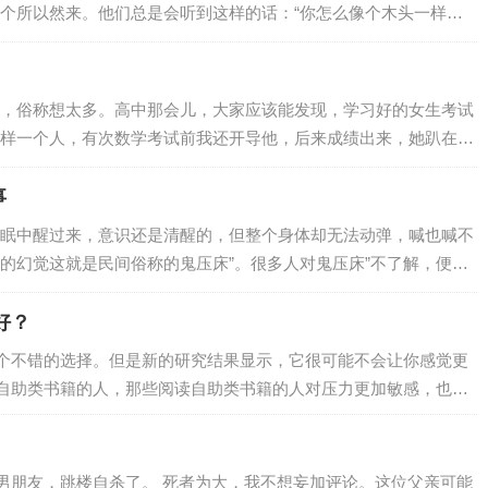
个所以然来。他们总是会听到这样的话：“你怎么像个木头一样。”/
实，“木头人”虽然触感冷冷的，硬硬的，但他的心里却是温暖的。他
善于表达，也不喜欢表达。实际上，他们有着敏感且丰富的内心，
。绝大多数内向的人就是如此。他们爱一个人的方式，是默默的，
，俗称想太多。高中那会儿，大家应该能发现，学习好的女生考试
背地里帮助伴侣解决问题，但不会在口头…
样一个人，有次数学考试前我还开导他，后来成绩出来，她趴在那
次考试不代表什么，错了才会有进步吗？她坐起来，我看到他考了
9分的试卷藏了起来。从那以后，每次考试前我也开始焦虑了。小伙伴
事
个例子，小时候幻想自己将来是上清华还是上北大，纠结得要命。
眠中醒过来，意识还是清醒的，但整个身体却无法动弹，喊也喊不
消息，开始胡思乱想，工作了稍有差错就过…
的幻觉这就是民间俗称的鬼压床”。很多人对鬼压床”不了解，便从
那鬼压床”到底是什么鬼呢？会不会真的被压死？事实上，鬼压床”的
你真相。鬼压床”到底是什么鬼？平时所说的鬼压床”，有的地方叫
好？
瘫痪”或是睡眠麻痹”。当然，称之为瘫痪或是麻痹，只是为了形象地
个不错的选择。但是新的研究结果显示，它很可能不会让你感觉更
。其实，这可能是因为，在正常快…
自助类书籍的人，那些阅读自助类书籍的人对压力更加敏感，也会
者测试了30名被试的人格和心理健康状况，比如压力反应（对压力
量），开放性，自律，外向性，同情心，情绪稳定性，自尊和抑郁
则没有。按照阅读书籍的类型，将自助类…
男朋友，跳楼自杀了。 死者为大，我不想妄加评论。这位父亲可能