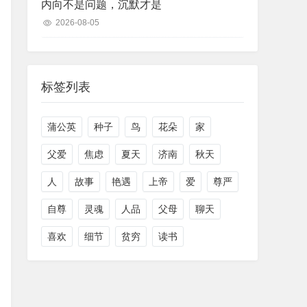
内向不是问题，沉默才是
2026-08-05
标签列表
蒲公英
种子
鸟
花朵
家
父爱
焦虑
夏天
济南
秋天
人
故事
艳遇
上帝
爱
尊严
自尊
灵魂
人品
父母
聊天
喜欢
细节
贫穷
读书