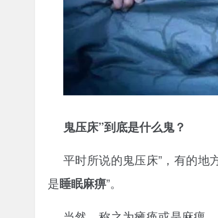
鬼压床”到底是什么鬼？
平时所说的鬼压床”，有的地
是
”。
睡眠麻痹
当然，称之为瘫痪或是麻痹，