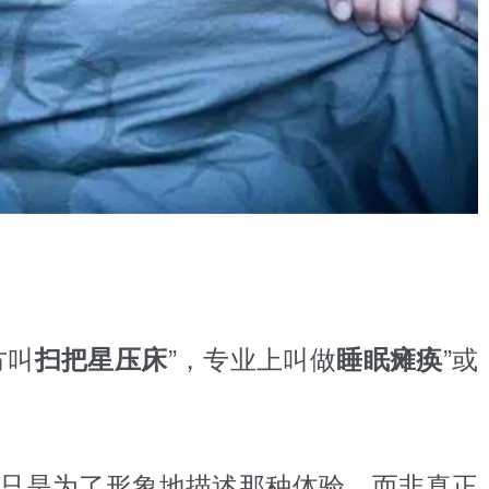
方叫
”，专业上叫做
”或
扫把星压床
睡眠瘫痪
只是为了形象地描述那种体验，而非真正