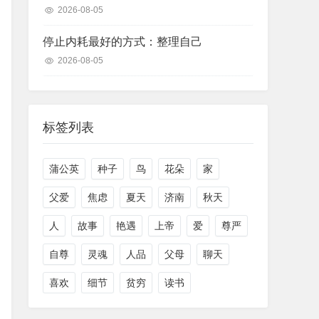
2026-08-05
停止内耗最好的方式：整理自己
2026-08-05
标签列表
蒲公英
种子
鸟
花朵
家
父爱
焦虑
夏天
济南
秋天
人
故事
艳遇
上帝
爱
尊严
自尊
灵魂
人品
父母
聊天
喜欢
细节
贫穷
读书