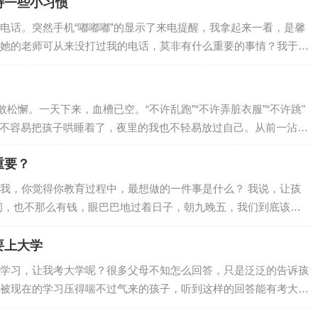
子；2000年10月20日，杨澜在上海又喜得一个六斤多重的小女儿，
持一些小习惯
”的妈妈梦。因为工作缘故，杨澜不能时时陪在孩子身边，不…
电话。突然手机“嘟嘟嘟”的显示了来电提醒，我拿起来一看，是馨
她的老师可从来没打过我的电话，莫非有什么重要的事情？我于是
通了馨馨班主任的电话。要知道，现在对于我来说，千事万事都没
情了。只听那边班主任很快的向我阐明了打电话的原因，由于明天
主任邀请为分享育儿经的家长。一开始，我是抗拒的，首先是因为
懈。一天下来，血槽已空。“不许乱跑”“不许弄脏衣服”“不许跳”
，这也是目前带着孩子学拼音时才发现的；其…
好不容易把孩子哄睡着了，夜里的我也不轻易放过自己。从前一沾枕
，看看睡在身边的女儿。 用网上流行的段子概括我当妈的每一天，
重要？
笑脸开始，以我憔悴不堪的面容结束。 女儿一岁会走路后，我因为
我，你觉得你教育过程中，最想做的一件事是什么？ 我说，让孩
间，也不那么有钱，眼巴巴地过着日子，朝九晚五，我们到底该怎
不是富人的专属产品，穷人的海市蜃楼？” 我想说，孩子见世面，许多
和格局，融化在最细小的时间中，也在空间中拉成一条巨大的隧
要上大学
02 我曾经有一篇文章中写到过，那对西班牙遇到的父子…
学习，让我考大学呢？很多父母不知怎么回答，只是泛泛的告诉孩
被现在的学习压得喘不过气来的孩子，听到这样的回答能有考大学
子，为什么必须要上大学！同学 你的大学同学及朋友，将是你人