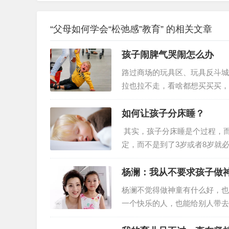
“父母如何学会“松弛感”教育” 的相关文章
孩子闹脾气哭闹怎么办
路过商场的玩具区、玩具反斗城
拉也拉不走，看啥都想买买买，
持原则不给买，孩子可能要哭闹
话，以后在遇到这种情况孩子可
如何让孩子分床睡？
闹脾气很正常 在要求得不到满
其实，孩子分床睡是个过程，
是他们还不会用语言表达需求，
定，而不是到了3岁或者8岁就
了。 如何很好的过度让孩子分
顺利，1周就搞定； 而有的孩
杨澜：我从不要求孩子做
了分床让孩子整天哭哭啼啼，跟
杨澜不觉得做神童有什么好，也
些时间不好…
一个快乐的人，也能给别人带去
爱好运动、慈悲为怀、善于表达