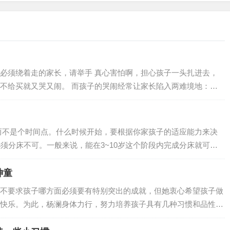
必须绕着走的家长，请举手 真心害怕啊，担心孩子一头扎进去，
不给买就又哭又闹。 而孩子的哭闹经常让家长陷入两难境地：坚
很久，还会引发围观，又担心孩子之后留下心理阴影；心软买了的
能会变本加厉，遇到这种情况应该怎么办才科学呢？别惊慌，孩子
足时，几乎所有幼儿都会哭闹。孩子闹脾气的原因有很多, 其中之一
而不是个时间点。什么时候开始，要根据你家孩子的适应能力来决
而由于他…
必须分床不可。一般来说，能在3~10岁这个阶段内完成分床就可以
床睡？ 有的孩子就是性格比较独立一点，适应性强，4岁分床就很
子就是喜欢粘着父母，8岁了还不肯分床。这都是正常的，没必要为
神童
生死离别似的。给孩子点时间，慢慢适应。再说了，多跟孩子亲昵
不要求孩子哪方面必须要有特别突出的成就，但她衷心希望孩子做
快乐。为此，杨澜身体力行，努力培养孩子具有几种习惯和品性：
和富有幽默感。 ● 不敷衍、不马虎 ● 认真对待孩子的每件小