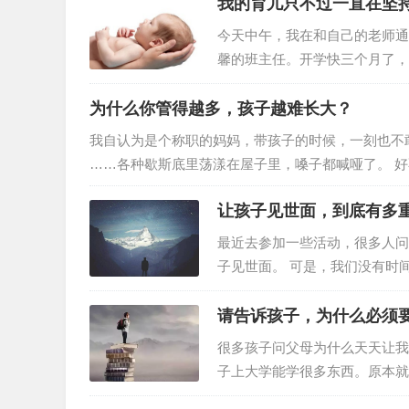
事 1996年，杨澜在美国生下儿
我的育儿只不过一直在坚
圆了她想要“美国儿子中国女儿
今天中午，我在和自己的老师通
馨的班主任。开学快三个月了，
赶紧挂了老师的电话，并立马拨
有比儿女们学习来得更重要的事
为什么你管得越多，孩子越难长大？
下午学校开家长会，我被馨馨班
我自认为是个称职的妈妈，带孩子的时候，一刻也不敢松
自己拼音没学好，普通话不标准
……各种歇斯底里荡漾在屋子里，嗓子都喊哑了。 
头就呼呼大睡的我，当了妈妈后常常在半夜突然惊醒
让孩子见世面，到底有多
就是“哈哈啊啊啊啊啊啊啊啊啊啊啊”。从孩子清晨的
照顾她而累哭的次数更是呈指数增长。&n…
最近去参加一些活动，很多人问
子见世面。 可是，我们没有时
样让孩子见世面。 “见世面是
时候，不是钱，而是父母的眼光
请告诉孩子，为什么必须
道，带孩子通往更大的世界。 
很多孩子问父母为什么天天让我
子上大学能学很多东西。原本就
的动力吗？建议父母这样告诉孩