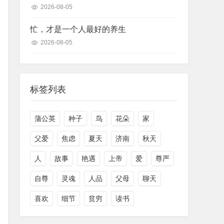
2026-08-05
忙，才是一个人最好的养生
2026-08-05
标签列表
蒲公英
种子
鸟
花朵
家
父爱
焦虑
夏天
济南
秋天
人
故事
艳遇
上帝
爱
尊严
自尊
灵魂
人品
父母
聊天
喜欢
细节
贫穷
读书