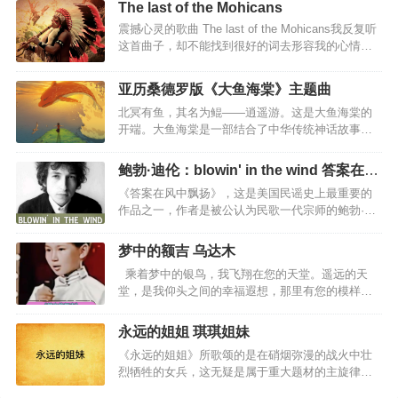
磨，最终《怀念青春》扎心版也正式上线。与老版
是一首充满正能量的水手之歌，更像一艘载着梦想
The last of the Mohicans
本不同的是，新歌没有之前层层递进的爆发感，整
的航船，在音乐的海洋中乘风破浪，引…
震撼心灵的歌曲 The last of the Mohicans我反复听
首歌曲在情绪上做了收敛，刚强中抒发出的柔情气
这首曲子，却不能找到很好的词去形容我的心情，
息代替了原有的宣泄感，张弛有度的情感表达更彰
唯一能想到的是悲壮、苍凉，就好像在广袤的天地
显了对于青春的怀念。《怀念青春 (扎心版)》歌
之间，只有自己一个人。总有文字到不了的深处。
词：那时的我们拥有没有污染过的清晨嘀嘀嗒嗒的
亚历桑德罗版《大鱼海棠》主题曲
尤其是听到中间段，呐喊的时候，我听到的更多
秒针却留不住一个黄昏曾经的爱很简单不需要费力
北冥有鱼，其名为鲲——逍遥游。这是大鱼海棠的
是，这个民族的呐喊，这个民族的坚强，给我空前
的眼神牵手走过无人山岗想时间再慢几分怀念啊我
开端。大鱼海棠是一部结合了中华传统神话故事的
的震撼。一个民族悲壮的呼声，最后的莫希干人，
们的青春啊…
影视作品，通过动画的方式为中华文化做一种传
感人肺腑…
承，拥有自身独有的魅力，通过描述三位主人公的
鲍勃·迪伦：blowin' in the wind 答案在风
故事，为观众展开一方磅礴绚丽的世界。所有活着
中飘扬
《答案在风中飘扬》，这是美国民谣史上最重要的
的人类，都是海里一条巨大的鱼；出生的时候他们
作品之一，作者是被公认为民歌一代宗师的鲍勃·迪
从海的此岸出发。他们的生命就像横越大海，有时
伦，这首歌的歌词于2016年10月13日作为鲍勃·迪伦
相遇，有时分开死的时候，他们便到了岸，各去各
获得诺贝尔文学奖的获奖作品。虽然《答案在风中
的世界。亚历桑德罗中国巡演西安站的最后，为了
梦中的额吉 乌达木
飘扬》的时代背景是越战时期的美国社会，但是这
回馈中国粉丝，演奏了这曲《大鱼》。居然比原版
乘着梦中的银鸟，我飞翔在您的天堂。遥远的天
首歌的意境却可以说是「放诸四海而皆准」，同时
还穿透灵魂，何其悲凉，震撼心灵。…
堂，是我仰头之间的幸福遐想，那里有您的模样，
始终深受世界各地人们的喜爱。这并非一首简单的
有您的笑容在发光。每一次的抬头微笑，我能感觉
娱乐之歌，这首歌正好迎合了当时的社会环境，诗
您微笑的赞许，感觉您就在天堂注视我的目光。每
人在歌曲里吹响了时代嘹亮的号角。他站出来，提
永远的姐姐 琪琪姐妹
一次，想您，我都会用歌声传达，您说，喜欢我唱
出反战、嬉皮主张，呼吁民众选择勇气和作为。时
《永远的姐姐》所歌颂的是在硝烟弥漫的战火中壮
歌的模样，喜欢我歌声中对爱的回肠，亲爱的额
至今日，我们依然能从作品里感受到属于那个年代
烈牺牲的女兵，这无疑是属于重大题材的主旋律作
吉！当我想您，我就会在梦中寻觅您的身影，那遥
而又…
品。但难能可贵的是，作者只用一声姐姐”的亲切呼
远的天堂，只有在梦中才会向我靠近，让我走向您