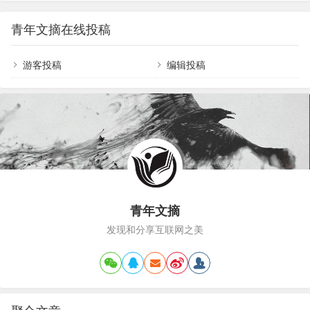
唤，就让一向在人们心理习惯中高大过人、不同凡
的身旁。我想，依靠在您的怀抱，不要走开，让我
响的英雄走进了亲情的范畴。 这种对已故亲人情感
回味那过去幸福的时光。 幸福的笑容，暖暖的话
青年文摘在线投稿
化、人性化的娓娓倾诉深情而动人，它大大拉近了
语，曾经在我们家回荡，让…
歌颂对象同听众之间的距离——此时的英雄不再是
遥远的，而是亲近的；不再是虚浮空泛的，而是真
游客投稿
编辑投稿
实可感、似在眼前的。应当承认，作者从姐姐”的角
度来创作该曲是蹊径独辟、别出心裁的——我想叫
一声姐姐虽然我们不在同一个年代/可你的年龄只大
我一点…
青年文摘
发现和分享互联网之美