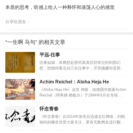
本质的思考，听感上给人一种释怀和涤荡人心的感觉
分享给朋友：
“一生啊 马句” 的相关文章
平远-往事
往事如烟，依稀想起那些真真切切有过的刹那幻
想，恍惚间看见自己在往事中，尽管蹒跚却是那么
执着，执着得无暇顾及周围的风景。往事如梦，匆
匆闪过的瞬间用心灵的特技拍摄下来，轻轻把缕缕
Achim Reichel：Aloha Heja He
片段小心收藏，精心剪辑不经意间触摸，却洒落了
《Aloha Heja He》这首 神曲，由德国作曲家Achim
一地的思绪。往事如酒，用时间特有的工艺制成浓
Reichel（阿希姆·赖歇尔）于1994年6月在专辑
厚香醇的回忆，点点滴滴细细品味其精致，布满心
《GroBe Freiheit》中首发。它以激昂的节奏和金属
房慵懒自己心情，任醉意在旋律中弥漫…
般的质感，为听众带来了一场完美的听觉盛宴。
怀念青春
《Aloha Heja He》这首神曲，如同一个魔力四溢的
《怀念青春》自2014年发布后迅速走红网络，刘刚
咒语，在众多网友的推荐下广受喜爱。其激昂的节
独特的嗓音倍受大家关注，更有无数网友进行翻唱
奏与金属般的质感，让人难以抗拒，仿佛深海中的
来表达对作品的喜爱。时隔三年，歌曲经过无数打
宝藏，吸引着每一个寻求音乐之美的灵魂。它不仅