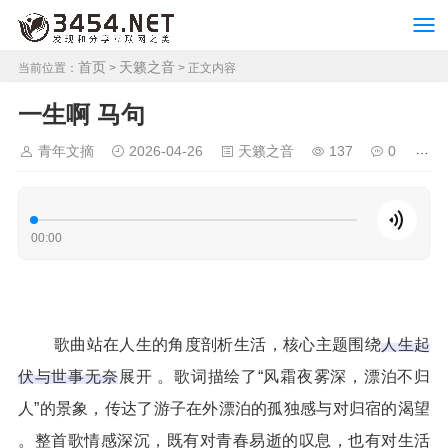
首页
天籁之音
当前位置：
>
> 正文内容
一生啊 马句
青年文摘
2026-04-26
天籁之音
137
0
00:00
歌曲站在人生的角度剖析生活，核心主题围绕
人生起
伏与世事无奈
展开 。歌词描绘了“风霜夜雾深，漂泊不归
人”的景象，传达了游子在外漂泊的孤独感与对归宿的渴望
。整首歌情感深沉，既有对青春易逝的叹息，也有对生活