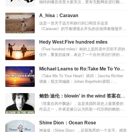
独特的嗓音倍受大家关注，更有无数网友进行翻唱
达了许多人的生活，其中也包括我，一个普普通通
来表达对作品的喜爱。时隔三年，歌曲经过无数打
的人，却也有着不普通的梦想。 游走在世界上，每
磨，最终《怀念青春》扎心版也正式上线。与老版
个角落的人啊，身上背负的岂止是远方，更有坚不
A_hisa：Caravan
本不同的是，新歌没有之前层层递进的爆发感，整
可摧的失眠。累了苦了，倔强的人不想说也不…
这是一首关于远方和旅行的口哨音乐这首
首歌曲在情绪上做了收敛，刚强中抒发出的柔情气
《Caravan》的节奏缓慢从开头的吉他弹奏慢慢开始
息代替了原有的宣泄感，张弛有度的情感表达更彰
就像在讲述一个动人而悲伤的故事52秒口哨声起似
显了对于青春的怀念。《怀念青春 (扎心版)》歌
乎眼泪要落下来听到更多的是无奈迷人的口哨神曲
词：那时的我们拥有没有污染过的清晨嘀嘀嗒嗒的
Hedy West:Five hundred miles
《Caravan》，有一种旅行的轻松与惬意这是一首空
秒针却留不住一个黄昏曾经的爱很简单不需要费力
《Five hundred miles》称的上是民谣中百听不厌的
灵而富有穿透力的曲子，闭上眼睛跟随曲子的律
的眼神牵手走过无人山岗想时间再慢几分怀念啊我
佳作，重复的旋律，表达了一个在外漂泊打拼的游
动，时而遨游于天际，时而策马扬鞭于茫茫无垠草
们的青春啊…
子向亲人诉说着不舍与留恋之情。为什么要走？要
原，时而感受岁月俗风的温柔流淌，不着边际，神
去往何方？火车不停地走，一百里，二百里，三百
游天外，怡然亦然。这首《Caravan》，轻松，鲜
Michael Learns to Ro:Take Me To Your
里，四百里，五百里，此刻，游子离家已有五百
活，优美，律动，让人内在舒心，惬意。现代都市
Heart
《Take Me To Your Heart》填词：Jascha Richter
里。away from home”重复数次,表达了游子对家的
人，聆听这样的音符，没有年代感，没有听不懂的
谱曲：殷文琦编曲：Johan Bejerholm原唱：
眷恋。歌词中段叙说游子在外奔波的辛酸，衣衫褴
尴…
Michael Learns To RockHiding from the rain and
褛、身无分文，这样狼狈，离家这么遥远。this a
snow藏身于雨雪之中Trying to forget but I won't let
way”反复出现，充分表明游子的无可奈何，穷困在
鲍勃·迪伦：blowin' in the wind 答案在风
go努力忘记,但我怎能就这样离去Looking at a
异地，这样怎么回家啊，怎么去面对那些关心自己
中飘扬
《答案在风中飘扬》，这是美国民谣史上最重要的
crowded street看着熙熙攘攘的街道Listening to my
的亲人啊。结尾…
作品之一，作者是被公认为民歌一代宗师的鲍勃·迪
own heart beat却只能听见自…
伦，这首歌的歌词于2016年10月13日作为鲍勃·迪伦
获得诺贝尔文学奖的获奖作品。虽然《答案在风中
Shine Dion：Ocean Rose
飘扬》的时代背景是越战时期的美国社会，但是这
神迪翁（Shine Dion），还算熟悉的一个名字。感觉
首歌的意境却可以说是「放诸四海而皆准」，同时