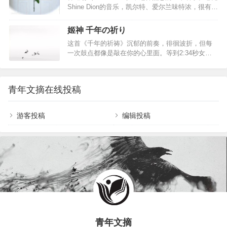
Shine Dion的音乐，凯尔特、爱尔兰味特浓，很有田
始终深受世界各地人们的喜爱。这并非一首简单的
园风情，当然还有爱尔兰民谣特有的伤感气质。
娱乐之歌，这首歌正好迎合了当时的社会环境，诗
Shine Dion是来自挪威第七大城市Skien(斯基恩)的
人在歌曲里吹响了时代嘹亮的号角。他站出来，提
姬神 千年の祈り
二重唱组合，他们的音乐被认为是挪威和爱尔兰民
出反战、嬉皮主张，呼吁民众选择勇气和作为。时
这首《千年的祈祷》沉郁的前奏，徘徊波折，但每
谣的结合体，在音乐中经常使用很多乐器：小提
至今日，我们依然能从作品里感受到属于那个年代
一次鼓点都像是敲在你的心里面。等到2:34秒女声
琴、风笛、萨克斯、曼陀林(类似中国的琵琶)、三角
而又…
的吟唱乍起，瞬间被沦陷了，才分外能体会旋律舒
铁、美乐特朗(一电子琴) 、木吉他。《Ocean
展的美妙，和那种辽阔感，是可以穿越千年岁月的
Rose》的忧郁气质令人无法抗拒。一个飘忽的身
声音啊…神的作品，音乐响起，悠扬的钟声和舒缓
影，行走在爱尔兰的高地。戴上耳机，闭上眼睛，
青年文摘在线投稿
的琴声带我们漫游在远古的琼楼玉宇，飘渺空灵，
将每一个音…
岁月的车轮向前转动，尔后，音乐气势澎湃，雄浑
激荡，仿佛来到宏伟庄严的神殿，整个身心为之震
游客投稿
编辑投稿
撼，随后豁然开朗，一群歌姬翩翩起舞，祈求天地
祥和... ...此曲节奏暗含人生哲理，前期悠扬低沉，
预示新生命诞生，慢慢的变得轻快明朗，象征指点
江…
青年文摘