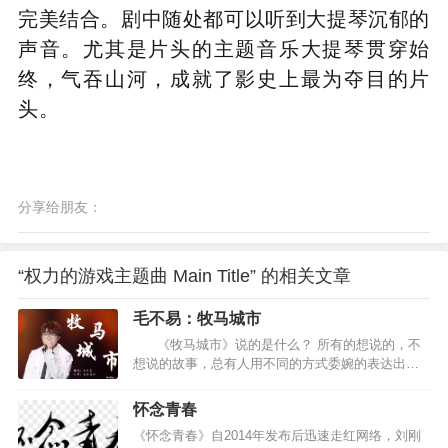
完美结合。剧中随处都可以听到大提琴沉郁的
声音。尤其是片头的主题音乐大提琴贯穿始
终，气吞山河，成就了影史上最为夺目的片
头。
分享给朋友：
“权力的游戏主题曲 Main Title” 的相关文章
毛不易：牧马城市
《牧马城市》说的是什么？ 所有的想说的，不
想说的故事，总有人用不同的方式委婉的表达出
来，同样的在懂得的人眼里，心上都成为一道不可
逾越的风景，于是反反复复的吟唱或排练单调的动
怀念青春
作，只为了一个赞许的，感同身受的目光。 《牧马
《怀念青春》自2014年发布后迅速走红网络，刘刚
城市》是一首不知该怎么说的歌，但它却很好的表