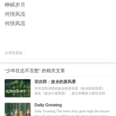
峥嵘岁月
何惧风流
何惧风流
分享给朋友：
“少年壮志不言愁” 的相关文章
宗次郎：故乡的原风景
本宗次郎演绎的故乡的原风景《故乡的原风景》，
原名《故乡の原风景》，是日本陶笛大师宗次郎的
曲目，透过清新悠扬的陶笛乐音，阐述他对于自然
万物与山川土地的感怀。 故乡的原风景歌词有以
Daily Growing
下几个版本 柔软的时光版 -------故乡的原风景-------
Daily Growing.The trees they grow high,the leaves
一缕清风 呼唤遥远的记忆 几朵浮云 装点生命的