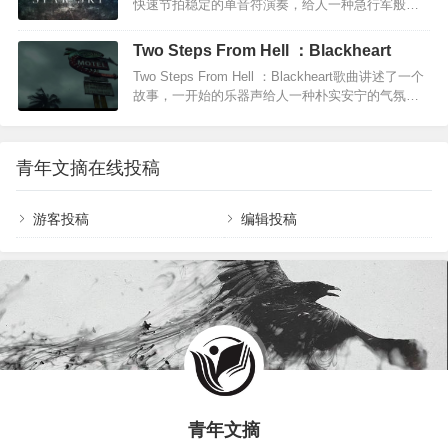
快速节拍稳定的单音符演奏，给人一种急行军般的
歌颂对象同听众之间的距离——此时的英雄不再是
感觉。我觉得这是一种信号，用简短明快的节奏把
遥远的，而是亲近的；不再是虚浮空泛的，而是真
听众的注意力吸引到这首歌上面。20s的时候，突然
实可感、似在眼前的。应当承认，作者从姐姐”的角
Two Steps From Hell ：Blackheart
袭来的鼓声、重音和正常八度的钢琴声第一次演奏
度来创作该曲是蹊径独辟、别出心裁的——我想叫
Two Steps From Hell ：Blackheart歌曲讲述了一个
了主旋律，给了听众第一次听觉上的震撼。与前奏
一声姐姐虽然我们不在同一个年代/可你的年龄只大
故事，一开始的乐器声给人一种朴实安宁的气氛，
鲜明的对比这种手法有着强有力的冲击力。29s的时
我一点…
而后的一段“宫廷音乐”风格完全不同，似乎给人奢靡
候，全曲第一次有了短暂的安静，只有钢琴在演奏
的感觉。然后曲调未变，但一下子成了如泣似诉，
副旋律，这是曲子的蓄势部分，听的过程中有种“黎
正如同国家腐败，征收重税，使得民不聊生。后一
明前的黑暗”，“决战前的誓师”的感觉。我更加倾向
青年文摘在线投稿
段变奏描述了人民在沉默中即将爆发。接着转入正
于前者，是的，就是一种“黎明前的黑暗”。58s…
题，，加入了人声合唱，这个意思我不太明白，有
可能是悲壮失败，也可能仅仅是一个战役的高潮。
游客投稿
编辑投稿
…
青年文摘