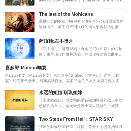
they do grow greenMany is the time my true love
葱 绿 最早的呼吸 穿越动人的绮丽 最初的美丽 就在
I've seenMany an hour I have watched him all
这里 故乡 啊~~~ 故…
aloneHe's young,but he's daily growingFather, dear
The last of the Mohicans
father,you've done me great wrongYou hav…
震撼心灵的歌曲 The last of the Mohicans我反复听
这首曲子，却不能找到很好的词去形容我的心情，
唯一能想到的是悲壮、苍凉，就好像在广袤的天地
之间，只有自己一个人。总有文字到不了的深处。
萨顶顶:左手指月
尤其是听到中间段，呐喊的时候，我听到的更多
《左手指月》是电视剧《香蜜沉沉烬如霜》的片尾
是，这个民族的呐喊，这个民族的坚强，给我空前
曲，由萨顶顶作曲并演唱。萨顶顶在这首歌曲中尽
的震撼。一个民族悲壮的呼声，最后的莫希干人，
显实力唱作人风采，不光亲自作曲，更是在演唱中
感人肺腑…
横跨三个八度，融合戏曲与花腔女高音唱法，头腔
喜多郎:Matsuri响宴
咽腔信手拈来，真嗓假嗓切换自如，对高音的极致
Matsuri响宴《Matsuri响宴》来自喜多郎(Kitaro)《古事记》这首《响
控制力将剧情的张驰与人物复杂心理展现得淋漓尽
宴》时而豪气云天，时而柔肠百结。喜多郎这位日本人淋漓尽致的表达
致！ 越听越飘渺，越听越空灵，越听越好听。左手
了中国传统文化之中的一脉清奇、潇洒、隐逸、放达的神韵。这种神韵
握大地右手握着天掌纹裂出了十方的闪电把时光匆
在庄周的子非鱼，安知我不知鱼之乐”，嵇康的目送归鸿，手挥五弦。俯
永远的姐姐 琪琪姐妹
匆兑换成了年三千世 如所不见左手拈着花右手舞着
仰自得，游心太玄。”，陶渊明的采菊东篱下，悠然见南山”，李太白的明
剑眉间落下了一万年的雪一滴泪 啊啊啊那是我 啊啊
《永远的姐姐》所歌颂的是在硝烟弥漫的战火中壮
朝散发弄扁舟”，苏东坡的一蓑烟雨任平生”文字中都有相似的影子。听这
啊左手一弹指右手弹着弦舟楫摆渡在忘川的水间当
烈牺牲的女兵，这无疑是属于重大题材的主旋律作
首曲子，觉着它摄人心魄，气势磅礴，教人振奋，越听越让人觉得荡气
烦恼能开…
品。但难能可贵的是，作者只用一声姐姐”的亲切呼
回肠。恍惚间，仿佛孤独的剑客，衣袂…
唤，就让一向在人们心理习惯中高大过人、不同凡
Two Steps From Hell：STAR SKY
响的英雄走进了亲情的范畴。 这种对已故亲人情感
开始的时候钢琴轻弹主旋律，背景中小提琴始终以
化、人性化的娓娓倾诉深情而动人，它大大拉近了