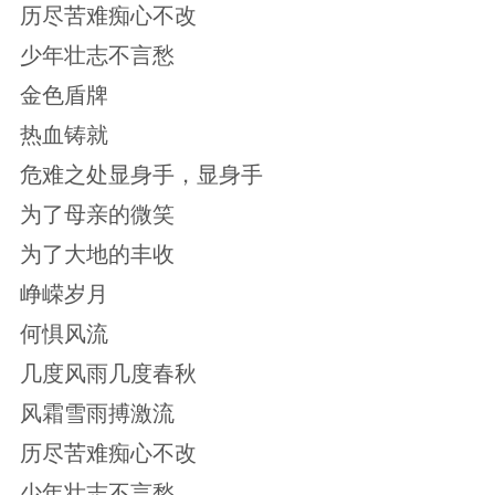
历尽苦难痴心不改
少年壮志不言愁
金色盾牌
热血铸就
危难之处显身手，显身手
为了母亲的微笑
为了大地的丰收
峥嵘岁月
何惧风流
几度风雨几度春秋
风霜雪雨搏激流
历尽苦难痴心不改
少年壮志不言愁