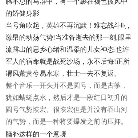
腾不息的马群中，有一个裹在褐色披风中
的矫健身影 
当号角吹起，
英雄
不再沉默！难忘战斗时,
激昂的动荡气势!当准备逝去的那一刻,眼里
流露出的思乡心绪和温柔的儿女神态:也许
军人的宿命就是战死沙场，永不后悔!正所
谓风萧萧兮易水寒
，壮士一去不复返。
整个音乐一开头并不是圆号，而是古筝，
犹如蜻蜓点水，然后才是一段红日初升的
圆号气势恢宏。很恢宏但是并没有吞山河
的气势，而是一种将要爆发之前的压抑。
脑补这样的一个意境