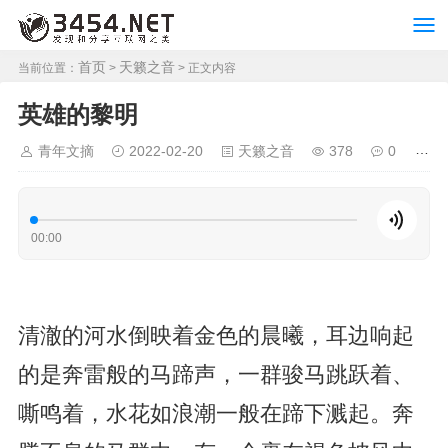
首页
天籁之音
当前位置：
>
> 正文内容
英雄的黎明
青年文摘
2022-02-20
天籁之音
378
0
00:00
清澈的河水倒映着金色的晨曦，耳边响起
的是奔雷般的马蹄声，一群骏马跳跃着、
嘶鸣着，水花如浪潮一般在蹄下溅起。奔