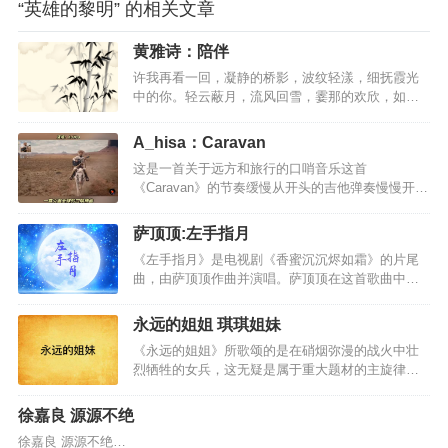
“英雄的黎明” 的相关文章
黄雅诗：陪伴
许我再看一回，凝静的桥影，波纹轻漾，细抚霞光
中的你。轻云蔽月，流风回雪，霎那的欢欣，如昙
花一般地涌现，是神明的安排，是命运的呼唤，是
你，将这一片片布满疮痍的破碎魂灵吸引而来，聚
A_hisa：Caravan
拢向神秘的幽魅里。作一场幽魅的梦靥，我将永远
这是一首关于远方和旅行的口哨音乐这首
依洄在你的温纯里深深迷醉。你愿否？愿否风霜雨
《Caravan》的节奏缓慢从开头的吉他弹奏慢慢开始
雪，徐步现在未来？你愿否？愿否来世今生，蹁跹
就像在讲述一个动人而悲伤的故事52秒口哨声起似
天上人间？ 如果在这片蔚蓝的深海中，你不曾死
乎眼泪要落下来听到更多的是无奈迷人的口哨神曲
去，我愿自断双脚，化为鱼。如果沉寂在无边的黑
萨顶顶:左手指月
《Caravan》，有一种旅行的轻松与惬意这是一首空
暗中，能够找寻到你，即使取走我的明眸那又何
《左手指月》是电视剧《香蜜沉沉烬如霜》的片尾
灵而富有穿透力的曲子，闭上眼睛跟随曲子的律
妨。答应我，做我的驱魔人，穿越蒙昧，净化我
曲，由萨顶顶作曲并演唱。萨顶顶在这首歌曲中尽
动，时而遨游于天际，时而策马扬鞭于茫茫无垠草
的…
显实力唱作人风采，不光亲自作曲，更是在演唱中
原，时而感受岁月俗风的温柔流淌，不着边际，神
横跨三个八度，融合戏曲与花腔女高音唱法，头腔
游天外，怡然亦然。这首《Caravan》，轻松，鲜
永远的姐姐 琪琪姐妹
咽腔信手拈来，真嗓假嗓切换自如，对高音的极致
活，优美，律动，让人内在舒心，惬意。现代都市
《永远的姐姐》所歌颂的是在硝烟弥漫的战火中壮
控制力将剧情的张驰与人物复杂心理展现得淋漓尽
人，聆听这样的音符，没有年代感，没有听不懂的
烈牺牲的女兵，这无疑是属于重大题材的主旋律作
致！ 越听越飘渺，越听越空灵，越听越好听。左手
尴…
品。但难能可贵的是，作者只用一声姐姐”的亲切呼
握大地右手握着天掌纹裂出了十方的闪电把时光匆
唤，就让一向在人们心理习惯中高大过人、不同凡
匆兑换成了年三千世 如所不见左手拈着花右手舞着
徐嘉良 源源不绝
响的英雄走进了亲情的范畴。 这种对已故亲人情感
剑眉间落下了一万年的雪一滴泪 啊啊啊那是我 啊啊
徐嘉良 源源不绝…
化、人性化的娓娓倾诉深情而动人，它大大拉近了