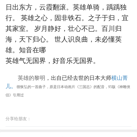
日出东方，云霞翻滚。英雄单骑，踽踽独
行。 英雄之心，固非铁石。之子于归，宜
其家室。 岁月静好，壮心不已。百川归
海，天下归心。 世人识良曲，未必懂英
雄。知音在哪
英雄气无国界，好音乐无国界。 
	英雄的黎明
，出自已经去世的日本大师
横山菁
儿。
很恢弘的一首曲子，原是日本动画片《三国志》的配音，95版《神雕侠
侣》引用过
分享给朋友：