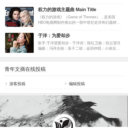
啊左手一弹指右手弹着弦舟楫摆渡在忘川的水间当
歌颂对象同听众之间的距离——此时的英雄不再是
烦恼能开…
权力的游戏主题曲 Main Title
遥远的，而是亲近的；不再是虚浮空泛的，而是真
实可感、似在眼前的。应当承认，作者从姐姐”的角
《权力的游戏》（Game of Thrones），是美国
度来创作该曲是蹊径独辟、别出心裁的——我想叫
HBO电视网制作推出的一部中世纪史诗奇幻题材的
一声姐姐虽然我们不在同一个年代/可你的年龄只大
电视剧。该剧改编自美国作家乔治·R·R·马丁的奇幻
我一点…
小说《冰与火之歌》系列。在2011年，美国HBO电
于洋：为爱却步
视网对《冰与火之歌》进行改编，拍成了《权力的
歌手:于洋望爱却步 - 于洋词：陈红卫曲：轻云望月
游戏》这部非常精彩的电视剧。其中的配乐非常震
编曲：冯丹吉他：喜子二胡：金玥伴唱：小涛后
撼，无与伦比。每次一听到觉得血液沸腾，纵横捭
期：苏洲总想要找你问个清楚到底这世上爱为何物
阖的感觉，是一种大格局大史诗 ，脑中闪过无数画
看过太多的相爱终被相负爱你的话我顽强忍住直到
面和家族旗帜。王者之气，霸气，威武，神圣不可
被思念销魂蚀骨才知道自己错得离谱还没真正开始
侵犯！低沉的大提琴配合的太到位了。大提琴音域
青年文摘在线投稿
就走到结束谁能体会这揪心的痛楚我这颗心已非你
宽广并且富于感情，能表达深沉和忧…
莫属怪只怪我当初望爱却步后悔没能牵手爱的旅途
哪怕只有一天我也知足多想能和你朝朝暮暮可惜如
游客投稿
编辑投稿
今却是天涯陌路漫漫长夜受尽相思的苦这是爱对我
最狠的报复总想要找你问个清楚到底这世上爱为何
物看过太多的相爱终被相负爱你的话我顽强忍住直
到被思念销魂…