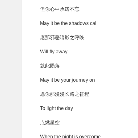
但你心中承诺不忘
May it be the shadows call
愿那邪恶暗影之呼唤
Will fly away
就此陨落
May it be your journey on
愿你那漫漫长路之征程
To light the day
点燃星空
When the night is overcome