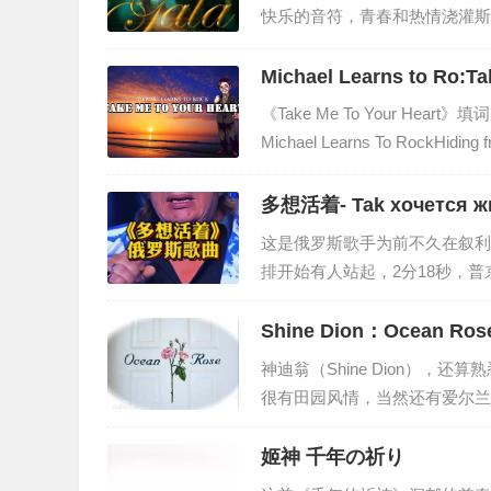
中，忧伤的把我们带入了一种无
快乐的音符，青春和热情浇灌斯
言，令人回首。Scarborou
英文歌曲，曾作为第40届奥斯卡获
Michael Learns to Ro:Ta
人以心灵深处的触动。《斯卡布
《Take Me To Your Heart
自己相爱的姑娘在战争中不幸遇
Michael Learns To RockHiding 
go努力忘记,但我怎能就这样离去Lookin
own heart beat却只能听见自…
多想活着- Tak xoчется ж
这是俄罗斯歌手为前不久在叙利
排开始有人站起，2分18秒，
雄，而不是什么明星、大款。唯
歌曲大意：你知道吗 多想活着
Shine Dion：Ocean Ros
活着黎明时分 与你一同醒来调
神迪翁（Shine Dion），还
活着 是让孩子永不忘你知道吗
很有田园风情，当然还有爱尔兰民谣
基恩)的二重唱组合，他们的音
器：小提琴、风笛、萨克斯、曼陀
姬神 千年の祈り
《Ocean Rose》的忧郁