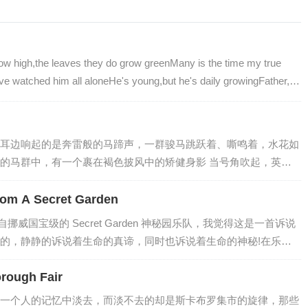
ow high,the leaves they do grow greenMany is the time my true
ve watched him all aloneHe's young,but he's daily growingFather,
eat wrongYou hav…
耳边响起的是奔雷般的马蹄声，一群骏马跳跃着、嘶鸣着，水花如
的马群中，有一个裹在褐色披风中的矫健身影 当号角吹起，英雄
动荡气势!当准备逝去的那一刻,眼里流露出的思乡心绪和温柔的儿女
沙场，永不后悔!正所谓风萧萧兮易水寒，壮士一去不复返。整个音
om A Secret Garden
，犹如蜻蜓点水，然后才是一段红日初升的圆号气势恢宏。很恢宏
rden 来自挪威国宝级的 Secret Garden 神秘园乐队，我觉得这是一首诉说
一种将要爆发之前的压抑。脑补这样的一…
的，静静的诉说着生命的真谛，同时也诉说着生命的神秘!在乐曲
展，舒缓的节奏将现实时空拓展延长，在岁月的荏苒里，人性心理
rough Fair
生殖。在节拍回旋的瞬间浓缩出抑郁情感的婉约柔美，娇柔而不做
迎风成长的垂柳，柳枝纤柔而不颓废沮丧。一开始在钢琴的序曲
一个人的记忆中淡去，而淡不去的却是斯卡布罗集市的旋律，那些