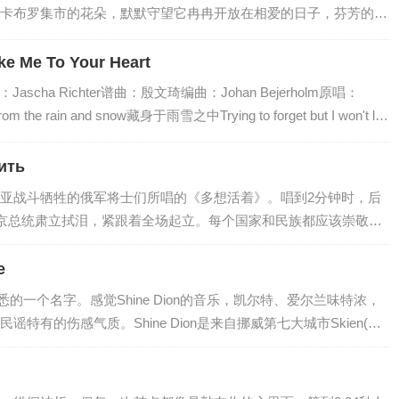
尽…
卡布罗集市的花朵，默默守望它冉冉开放在相爱的日子，芬芳的誓
gh Fair（斯卡堡集市，也译作斯卡布罗集市”），是一首旋律优美的经典
奖影片《毕业生》（The Graduate）的插曲，曲调凄美婉转，给
ke Me To Your Heart
罗集市》诉说了一个缠绵凄美的爱情故事：一个参军的男青年远离
》填词：Jascha Richter谱曲：殷文琦编曲：Johan Bejerholm原唱：
难，但长满…
from the rain and snow藏身于雨雪之中Trying to forget but I won't let
g at a crowded street看着熙熙攘攘的街道Listening to my
ить
亚战斗牺牲的俄军将士们所唱的《多想活着》。唱到2分钟时，后
普京总统肃立拭泪，紧跟着全场起立。每个国家和民族都应该崇敬英
有如此，一个民族才有希望和前途。如泣如诉的乐曲，哀思，伤感
去观赏火红日出活着 正是为了去爱与你相伴的所有人你知道吗 多想
e
煮咖啡世人尚在甜睡你知道吗 多想活着不必见报宣扬要全拿出分享
算熟悉的一个名字。感觉Shine Dion的音乐，凯尔特、爱尔兰味特浓，
 多想活着在你牺牲的一刹那站起向大…
特有的伤感气质。Shine Dion是来自挪威第七大城市Skien(斯
乐被认为是挪威和爱尔兰民谣的结合体，在音乐中经常使用很多乐
林(类似中国的琵琶)、三角铁、美乐特朗(一电子琴) 、木吉他。
气质令人无法抗拒。一个飘忽的身影，行走在爱尔兰的高地。戴上耳机，