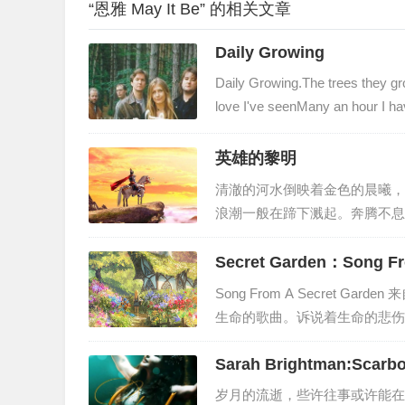
“恩雅 May It Be” 的相关文章
Daily Growing
Daily Growing.The trees they gr
love I've seenMany an hour I ha
dear father,you've done me gr
英雄的黎明
清澈的河水倒映着金色的晨曦，
浪潮一般在蹄下溅起。奔腾不息
不再沉默！难忘战斗时,激昂的
神态:也许军人的宿命就是战死
Secret Garden：Song Fr
乐一开头并不是圆号，而是古筝
Song From A Secret Ga
但是并没有吞山河的气势，而是
生命的歌曲。诉说着生命的悲伤
舒缓旋律中，人性的内心得以舒
Sarah Brightman:Scarbo
的秘密就在自我秘密花园里繁衍
作，伤感而不沉沦，好似阴雨里
岁月的流逝，些许往事或许能在