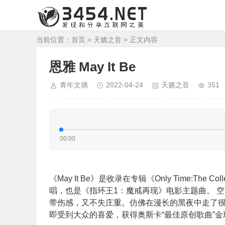
当前位置：
首页
>
天籁之音
> 正文内容
恩雅 May It Be
青年文摘
2022-04-24
天籁之音
351
00:00
《May It Be》是收录在专辑《Only Time:Th
唱，也是《指环王1：魔戒再现》电影主题曲。 
带伤感，又不失庄重。仿佛在漫长的黑夜中走了很
即受到大众的喜爱，获得奥斯卡“最佳原创歌曲”金