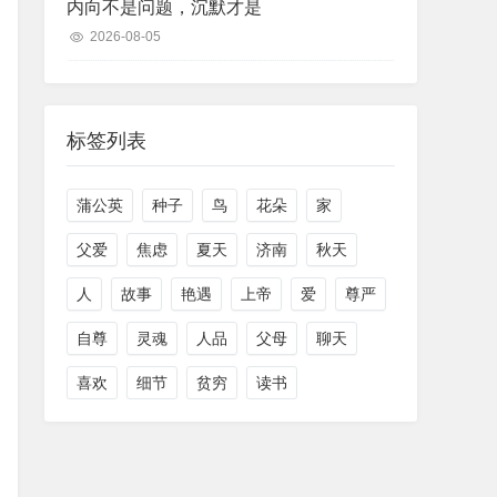
内向不是问题，沉默才是
2026-08-05
标签列表
蒲公英
种子
鸟
花朵
家
父爱
焦虑
夏天
济南
秋天
人
故事
艳遇
上帝
爱
尊严
自尊
灵魂
人品
父母
聊天
喜欢
细节
贫穷
读书