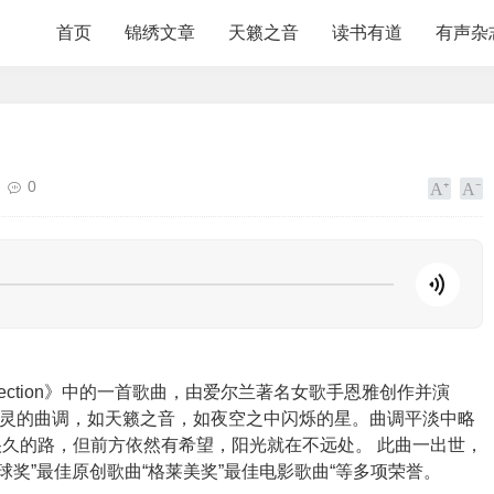
首页
锦绣文章
天籁之音
读书有道
有声杂
0
e Collection》中的一首歌曲，由爱尔兰著名女歌手恩雅创作并演
空灵的曲调，如天籁之音，如夜空之中闪烁的星。曲调平淡中略
久的路，但前方依然有希望，阳光就在不远处。 此曲一出世，
球奖”最佳原创歌曲“格莱美奖”最佳电影歌曲“等多项荣誉。