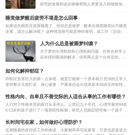
研究的发展和进步能够帮助人类更深入和细致地了
学依据的，这就告诉你真相。鬼压床”到底是什么
解自身行为的各种特点和规律，能够使人们更加清
鬼？平时所说的鬼压床”，有的地方叫扫把星压床”，
晰地知道自己在何种情况下会做出何种抉择。而人
专业上叫做睡眠瘫痪”或是睡眠麻痹”。当然，称之为
睡觉做梦醒后疲劳不堪是怎么回事
类的一些言行举止都是可以通过科学逻辑进行分析
瘫痪或是麻痹，只是为了形象地描述那种体验，而
如果说失眠而且就算睡着了，但却总是做梦，醒来后感觉睡觉比不睡觉
的。以下有四种心理学效应被公认为是对推动人类
非真正瘫痪了。其实，这可能是因为，在正常快…
还累，该怎么解决呢？ 这种情况很可能是神经衰弱，或工作（活动）量
社会发展影响最大，并且很多人都认为，自己曾在
较大，肌肉得不到较好的放松，或作息不规律所造成的。对于这些情况
某时某地也经历过这样奇妙而反常的心理现象
提出如下建议：对于神经衰弱的情况，你可以试一试每天睡前热水加醋
人为什么总是被噩梦纠缠？
（Mental Phenomena）。第一、破窗效应
泡脚半小时，同时吃一两根葱白。你也可以在睡醒后采用呼吸调节法
（Window breaking effect）破窗效应（Broken
关于梦的生理机制和心理机制问题，目前在科学上
——长长地、慢慢地吸气。你可以将你的肺部想象成一个气球，你想尽
Window Theory）…
还未得到圆满的解决，但有两点是十分肯定的。如
量将这个气球充满。当你感到气球已经全部膨胀了起来，就表明已经气
有的学者曾分别将冰水拨在睡眠者身上，以及用闪
沉丹田，保留两秒钟。然后，轻轻地、慢慢地将气呼出。吸气持…
光、音响刺激睡眠者后，将其唤醒，结果发现，三
如何化解抑郁症？
种刺激被编入梦境的比例分别为42%、23%和9%；
抑郁症危害巨大的第一点体现，就是它能将一个原本精力充沛的正常人
其二是日有所思，夜有所梦。许多研究梦的内容的
变得整天无精打采、身心疲惫，严重者还会出现呆若木鸡或呈抑郁性木
科学家发现，梦里往往重视白天的经历。从这两点
僵的状态。持久的情绪不良发展成恶劣的心境。并且这种负面情绪是无
结论出发，我们不难发现，作为梦的一个种类的噩
明显外因而产生的，因此很难化解，患者的心情总处在悲伤、压抑、痛
性格内向、自卑且不善交际的人适合从事的工作有哪些？
梦，其形成原因起码有两个方面：1.身体已发生了某
不欲生之中。另一方面，抑郁和焦虑症总是相伴而生，以更年期抑郁症
些尚未被察觉的疾病。一般说来，器质性疾病的发
人们对于性格本质的探讨从未停止。上世纪九十年代，心理学家对84名
为代表，这类患者不仅心情抑郁，同时还会出现莫名其妙的精神紧张、
生，总会有某些特定的症状。但是，在疾病的发生
6-13岁的孩子进行了一项系统性检测，研究人员跟踪研究每一个孩子的
惊恐不安的焦虑情绪。抑郁症造成的伤害是不容忽视的。那么，它都有
之初，…
每一个行为，并依次做出性格评价。结果发现，同一个孩子在不同的场
哪些症状？面对抑郁症，我们应该做什么？抑郁症是怎么来的？抑郁症
景下，所表现出的性格是不同的，比如，这个孩子在吃饭的时候会很活
长时间宅在家，如何做好心理防护？
是一…
泼，而在和小伙伴玩耍的时候则会变得很平静，这个时候，单方面的评
近期随着防疫控疫工作的推进，大家都乖乖宅在家里，可是信息渠道太
价其内向或者外向就显得没有那么大的意义了。于是心理学家得出结