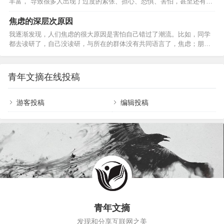
丰富， 导致很多人出现了过度的紧张、担心、恐惧、害怕，甚至还有抑
论：情景决定了一个人所表现的性格，每个人都存在性格内倾和外倾的
郁、愤怒等。有专家说：空气中弥漫的不是病毒的味道，而是恐慌的味
阶段，这也是目前学界的主流观点。因此，身边的某个熟悉的人行为
道”。这些情绪又可能引起身体上的不适，出现咳嗽、胸闷、乏力、甚至
焦虑的深层次原因
上…
呼吸困难， 吃不下饭、睡不着觉，从而可能导致身体抵抗力下降。甚至
我逐渐发现，人们焦虑的很大原因是害怕自己错过了潮流。比如，同学
有的人不放心，到医院去看医生，又增加了交叉感染的风险。所以，科
都去读研了，自己没读研，与所在的群体没有共同语言了，焦虑；朋友
学认识疫情，正确对待风险，积极调整情绪，学会自我放松，对于防疫
们都步入婚姻了，自己还单着，于是跟朋友们都渐行渐远，焦虑；猛一
控疫极为重要，今天为大家分享心理调适六大妙招。 0…
回头，发现同龄人或多或少都有了一些什么，自己还一无所有，焦
虑……不是为这个事情焦虑，就是为那个事情焦虑，总之，总有一款适
青年文摘在线投稿
合你。而一旦焦虑占据了大脑，墨菲定律真的就降临了，坏的事情接踵
而来，挡都挡不住，仿佛永远触不到底似的，除非用光阴荏苒填补人空
虚的心灵。但往往等时间过去，这个焦虑不再，心灵安放了不少，下一
游客投稿
编辑投稿
个焦虑又…
青年文摘
发现和分享互联网之美