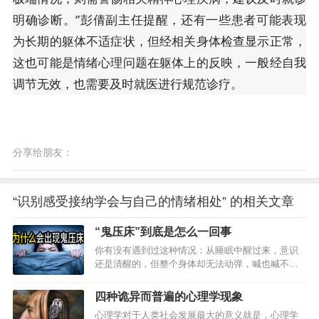
明确诊断。”彭倩副主任提醒，还有一些患者可能表现
为长期的躯体不适症状，但经相关身体检查显示正常，
这也可能是情绪心理问题在躯体上的反映，一般经自我
调节无效，也需要及时就医进行规范诊疗。
分享给朋友：
“识别感受接纳学会与自己的情绪相处” 的相关文章
“鬼压床”到底是怎么一回事
你有没有遇到过这种情况：从睡眠中醒过来，意识
还是清醒的，但整个身体却无法动弹，喊也喊不出
来，有的人甚至还会出现片段的幻觉这就是民间俗
称的鬼压床”。很多人对鬼压床”不了解，便从迷信的
四种诡异而普遍的心理学现象
角度把它归结为闹鬼”。那鬼压床”到底是什么鬼呢？
心理学对于人类社会发展最大的意义就是，心理学
会不会真的被压死？事实上，鬼压床”的出现是有医