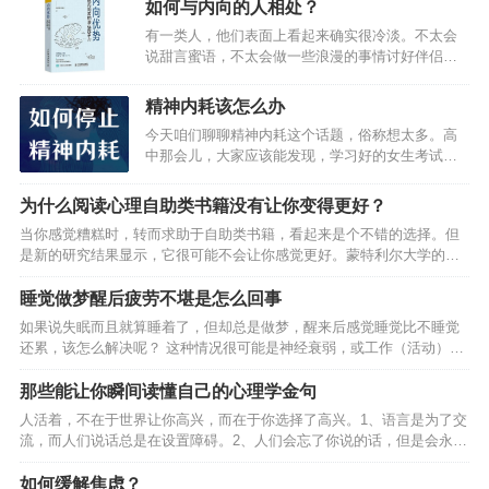
如何与内向的人相处？
有一类人，他们表面上看起来确实很冷淡。不太会
说甜言蜜语，不太会做一些浪漫的事情讨好伴侣，
甚至在吵架的时候也吵不出个所以然来。他们总是
会听到这样的话：“你怎么像个木头一样。”/“跟你过
精神内耗该怎么办
日子太没意思了。”其实，“木头人”虽然触感冷冷
今天咱们聊聊精神内耗这个话题，俗称想太多。高
的，硬硬的，但他的心里却是温暖的。他们之所以
中那会儿，大家应该能发现，学习好的女生考试前
看起来冷，只是因为不善于表达，也不喜欢表达。
特别容易焦虑。我同桌就是这样一个人，有次数学
实际上，他们有着敏感且丰富的内心，对于爱的理
考试前我还开导他，后来成绩出来，她趴在那儿情
解，也不会浮于表面。绝大多数内向的人就是如
为什么阅读心理自助类书籍没有让你变得更好？
绪低落，我又好心安慰，一次考试不代表什么，错
此。他们爱一个人的方式，是默默的，是以行动为
当你感觉糟糕时，转而求助于自助类书籍，看起来是个不错的选择。但
了才会有进步吗？她坐起来，我看到他考了134分，
基础的。就像他们会背地里帮助伴侣解决问题，但
是新的研究结果显示，它很可能不会让你感觉更好。蒙特利尔大学的心
嗯，当时就把自己89分的试卷藏了起来。从那以
不会在口头…
理学家研究发现，相比于不读自助类书籍的人，那些阅读自助类书籍的
后，每次考试前我也开始焦虑了。小伙伴多少都会
人对压力更加敏感，也会表现出更多抑郁症状。一项小型的初步研究
睡觉做梦醒后疲劳不堪是怎么回事
有点儿精神内耗，举几个例子，小时候幻想自己将
中，研究者测试了30名被试的人格和心理健康状况，比如压力反应（对
来是上清华还是上北大，纠结得要命。谈恋爱，女
如果说失眠而且就算睡着了，但却总是做梦，醒来后感觉睡觉比不睡觉
压力源产生反应的倾向，通过唾液中压力荷尔蒙水平来测量），开放
朋友或者男朋友没回消息，开始胡思乱想，工作了
还累，该怎么解决呢？ 这种情况很可能是神经衰弱，或工作（活动）量
性，自律，外向性，同情心，情绪稳定性，自尊和抑郁症状。一半的被
稍有差错就过…
较大，肌肉得不到较好的放松，或作息不规律所造成的。对于这些情况
试自述称阅读过自助类书籍，另一半则没有。按照阅读书籍的类型，将
提出如下建议：对于神经衰弱的情况，你可以试一试每天睡前热水加醋
那些能让你瞬间读懂自己的心理学金句
自助类…
泡脚半小时，同时吃一两根葱白。你也可以在睡醒后采用呼吸调节法
人活着，不在于世界让你高兴，而在于你选择了高兴。1、语言是为了交
——长长地、慢慢地吸气。你可以将你的肺部想象成一个气球，你想尽
流，而人们说话总是在设置障碍。2、人们会忘了你说的话，但是会永远
量将这个气球充满。当你感到气球已经全部膨胀了起来，就表明已经气
记得你的态度。3、没有人是大大咧咧的，每一个人都心如发丝。4、所
沉丹田，保留两秒钟。然后，轻轻地、慢慢地将气呼出。吸气持…
有的问题都来自于早期互动的失败。5、中立就是说废话。6、脑子里没
如何缓解焦虑？