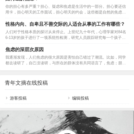
有的东西世界上是不存在的。内部成像左右我们的视线。世界毫无意
你的担心有多严重？担心、疑虑和焦虑是生活中的一部分。担心要还信
义，我们赋予其意义。7、设置是为打破而设置的。打破的原因比设置更
用卡，担心明天的工作面试，担心明天的约会，这些都是自然的焦虑。
重要，一打破机会就来了。8、精神分析就是使潜意识的内容意识化。一
如果这种正常的担忧持续很长时间，且你无法控制，它就会变得过度，
到意识层面就会有疗愈效果。9、凡是忌讳的东西就是常想的东…
你每天都在担心「万一最坏的事情发生了怎么办」的话，且无法摆脱焦
性格内向、自卑且不善交际的人适合从事的工作有哪些？
虑的想法，那么就可以说担心已经影响你了正常生活。持续的担忧、消
人们对于性格本质的探讨从未停止。上世纪九十年代，心理学家对84名
极的想法，以及总是担心发生最坏的情况，这些念头会对你的情绪和身
6-13岁的孩子进行了一项系统性检测，研究人员跟踪研究每一个孩子的
体健康造成损害，会削弱你的情感力量，让你感到焦躁不安，导致失
每一个行为，并依次做出性格评价。结果发现，同一个孩子在不同的场
眠、头疼、胃痛或肌肉紧张，让你在工作和学习中难以集中注意力。你
景下，所表现出的性格是不同的，比如，这个孩子在吃饭的时候会很活
焦虑的深层次原因
可能会…
泼，而在和小伙伴玩耍的时候则会变得很平静，这个时候，单方面的评
我逐渐发现，人们焦虑的很大原因是害怕自己错过了潮流。比如，同学
价其内向或者外向就显得没有那么大的意义了。于是心理学家得出结
都去读研了，自己没读研，与所在的群体没有共同语言了，焦虑；朋友
论：情景决定了一个人所表现的性格，每个人都存在性格内倾和外倾的
们都步入婚姻了，自己还单着，于是跟朋友们都渐行渐远，焦虑；猛一
阶段，这也是目前学界的主流观点。因此，身边的某个熟悉的人行为
回头，发现同龄人或多或少都有了一些什么，自己还一无所有，焦
上…
虑……不是为这个事情焦虑，就是为那个事情焦虑，总之，总有一款适
青年文摘在线投稿
合你。而一旦焦虑占据了大脑，墨菲定律真的就降临了，坏的事情接踵
而来，挡都挡不住，仿佛永远触不到底似的，除非用光阴荏苒填补人空
虚的心灵。但往往等时间过去，这个焦虑不再，心灵安放了不少，下一
游客投稿
编辑投稿
个焦虑又…