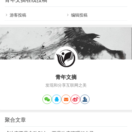
青年文摘在线投稿
院做到如此完美。只有强迫症，才能把庭院做到如
来看看普通的中式庭院，它一般是住宅的一部分；
此完美。01精雕细琢的布局，强迫症的完美体现走
通常由房屋、庭…
进这些庭院，你会发现每一处布局都经过了深思熟
游客投稿
编辑投稿
虑。草坪、花坛、水景、座椅，这些元素被精心安
排，既保证了空间的流畅性，又增添了视觉上的层
次感。主入口与小径的转折，每一个角落的点缀，
都经过精心规划…
青年文摘
发现和分享互联网之美
聚合文章