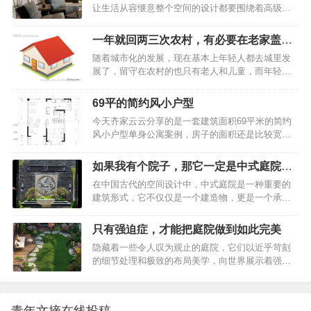
木百叶，形成了连续的窗带效果，让光线能够灵活
让生活从容惬意整个空间的设计都要围绕着高级和
抱枕、非常的有活力。86平现代风二居室客厅大
地进入室内…
大气的主旋律来进行安排，无论是细节处的黑色金
气，白色的吊顶展现出十足的禅意客厅给人一种强
属座椅和绒面麂皮搭配，还是高脚凳在空间中的广
大的气场，白色的吊顶展现出十足的禅意。让一切
一年就回两三次农村，有必要在老家盖新
泛利用，将雾化壁炉也很好的融入进去。家具多以
显得不再生硬，反而增加了柔和、舒适度。86平现
房子吗
随着城市化的发展，现在基本上年轻人都去城里发
实木和岩板为主，暗色调的空间来突出一个沉稳大
代风二居室客厅大气，白色的吊顶展现出十足的禅
展了，留守在农村的也只有老人和儿童，而年轻人
气的奢华空间，屋主是一个生意人，希望在有客人
意客…
一年也就只能回来两三次，甚至有些人在城里买了
来时，可以体现一种沉稳大气的高级感，比较自如
房，依旧想回农村老家建房，这又是为什么呢？不
的去畅谈生意，所以动静分区一定要明显。——一
69平的简约风小户型
少人表示城市的日渐高涨的房价，让他们无法承
鸣空间设计 | Y · M Space Design01质感 触碰心灵
今天齐家云云分享的是一套建筑面积69平米的简约
受，在农村老家，最不济还有一块地，或建房或种
之弦Tactile tex…
风小户型单身公寓案例，房子的面积还是比较宽敞
地或发展副业，心里总安定些。有人说，那是为了
的，屋主根据自己的需求只做了一间房，整体简洁
面子。在外边不管赚了多少钱，还是身家千万，但
文艺的搭配方案让整个家看起来轻松而又舒适，营
村里人都不知道。但是在老家建一栋上档次的别
如果我有个院子，那它一定是中式庭院的
造出了一个温馨的居住空间。下面就一起来看看
墅，无疑宣告了你的财富和地位。也有人说，那是
模样
在中国古代的空间设计中，中式庭院是一种重要的
吧，希望大家喜欢~69平的简约风小户型，卫生间洗
为了老人。毕竟父母在老家呆了大半辈子，在城里
建筑形式，它不仅仅是一个建造物，更是一个承载
手台的镜面柜，设计的很赞平面布置图69平的简约
又过不习惯。老人家安…
着诗意与哲思的空间。人们在这里不仅可以欣赏到
风小户型，卫生间洗手台的镜面柜，设计的很赞入
优美的景色，还能感受到一种深刻的文化内涵。中
户的玄关走廊被放在了入户门的侧方，通往厨房的
只有强迫症，才能把庭院做到如此完美
式庭院的历史可以追溯到商周时期，那时的庭院多
走廊上做嵌入式的鞋柜，冰箱也整合进柜子里，另
隐藏着一些令人叹为观止的庭院，它们以近乎苛刻
以居住为目的装置。随着时间的推移，它们逐渐演
一侧的墙面摆放穿衣镜，方便出门前整理仪容。69
的细节处理和极致的布局美学，向世界展示着强迫
变成一种更为复杂和精致的空间，不仅仅用于居
平的简约…
症患者的独特才华。这些庭院，不仅仅是居住空间
住，还加入了更多的文化和艺术元素。如果我有个
的延伸，更是对完美主义的极致追求。当你踏入这
院子，那它一定是中式庭院的模样【一】普通中式
些庭院，你会深刻感受到：只有强迫症，才能把庭
庭院vs新中式庭院，都各有特色01、普通中式庭院