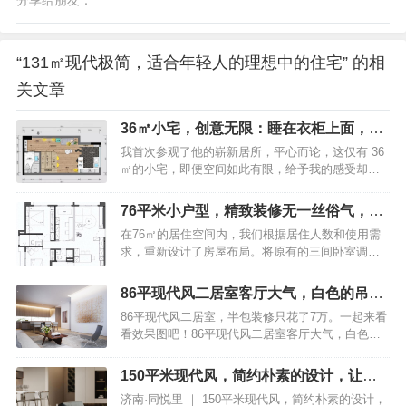
分享给朋友：
“131㎡现代极简，适合年轻人的理想中的住宅” 的相
关文章
36㎡小宅，创意无限：睡在衣柜上面，空
间却毫不拥挤!
我首次参观了他的崭新居所，平心而论，这仅有 36
㎡的小宅，即便空间如此有限，给予我的感受却是
丝毫都不显得拥挤！果然，大城市的设计师着实厉
害，全屋的设计可谓是极为“走心”！36㎡小宅，创意
76平米小户型，精致装修无一丝俗气，堪
无限：睡在衣柜上面，空间却毫不拥挤！这便是那
称家装典范之作
在76㎡的居住空间内，我们根据居住人数和使用需
房子的户型图，属于公寓的户型样式。听他讲述，
求，重新设计了房屋布局。将原有的三间卧室调整
在刚购买之时，就是一个方盒子般的户型。36㎡小
为两间主卧和一间多功能房。这间多功能房充分满
宅，创意无限：睡在衣柜上面，空间却毫不拥挤！
足了屋主的需求，被打造成了一个光线充足、通透
小户型并没有独立设置的玄关，不过，进屋之后的
86平现代风二居室客厅大气，白色的吊顶
的书房。这里不仅是居家办公的理想场所，还特别
右手边打造了嵌入式的鞋柜，这种上下分层的设
展现出十足的禅意
86平现代风二居室，半包装修只花了7万。一起来看
设置了攀岩墙和瑜伽角，为屋主提供了娱乐和休憩
计，既简单又实用，白色的柜门也显得格外清新耐
看效果图吧！86平现代风二居室客厅大气，白色的
的空间。76平米小户型，精致装修无一丝俗气，堪
看。从…
吊顶展现出十足的禅意简约流畅的线条,自然顺畅的
称家装典范之作平面布置图客厅76平米小户型，精
立面,跳跃明快的色彩。86平现代风二居室客厅大
致装修无一丝俗气，堪称家装典范之作客厅虽然小
150平米现代风，简约朴素的设计，让生
气，白色的吊顶展现出十足的禅意客厅整体采用白
巧，但却敞亮无比。两扇窗户上都装设了纯白色的
活从容惬意
济南·同悦里 ｜ 150平米现代风，简约朴素的设计，
色为主，显得干净整洁，白色沙发上的各式各样的