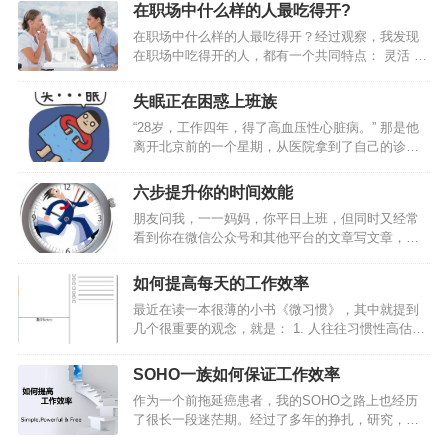
儿只有当了领导才明白？4条亲身经历的硬道理送给
在职场中什么样的人最吃得开?
你…
在职场中什么样的人最吃得开？经过观察，我发现
在职场中吃得开的人，都有一个共同特点： 灵活 。
他们的灵活，概括起来主要体现在3个方面：1、思
维灵活有的人工作好多年，仍有浓厚的学生思维，
失眠正在困惑上班族
价值观非黑即白，看问题单一对立。灵活的人，思
“28岁，工作四年，得了高血压性心脏病。” 那是他
维是多元的，能够透过现象看本质，更不会轻易受
离开北京前的一个星期，从医院拿到了自己的诊断
外界影响。比如说提拔，他们知道，只有一把手说
书，上面写着高血压性心脏病。 这个诊断结果让他
你好，你才好。一把手想提拔你，即使你能力一
十分惶恐，但是他心里又很明白，事情到了这种地
般，就能提。所以，他们的重点就是， 抓住关键少
六步提升你的时间效能
步，只能怪自己。 在将近两年的时间里，他一直深
数，服务好少数能决定自己命运的人。通常他们走
朋友问我，一一妈妈，你平日上班，但同时又经常
受失眠的困扰，整个人比两年前胖了21斤，记忆力
的是上层路线，也许群众基…
看到你在微信公众号和其他平台的文章写文章，每
下降非常明显，注意力也很难像以前一样时刻集
日郑多燕，关键俩儿娃儿，周末还带孩子去游乐
中。随之而来的，还有工作中出现的各种乱子。 生
场，你现在看书写读书笔记，两天一本书的节奏。
活里，不如意常有，但从没有哪一刻，让他对自己
如何提高每天的工作效率
请问，你哪里来的那么多时间呢？今天在2016年下
的人生如此绝望。 北漂4年，手里…
最近在读一本很薄的小书《微习惯》，其中就提到
半年的第一天，和你分享，我的时间管理心得同时
几个很重要的观念，就是： 1. 人往往习惯性高估短
也是第四本书读书笔记《番茄工作法》，总结六
期收益，而严重低估坚持做一件事的长期收益；2.
点：1.花10分钟列出当日计划2.管理你的四象限：重
只要开始行动，就比毫不作为强无数倍；3. 相比在
要紧急 重要非紧急 不重要紧急 不重要不紧急3.专注
SOHO一族如何保证工作效率
一天内做很多事，长时间坚持做一件事，累积起来
整块时间 ：利用好你的番茄钟4.利用碎片化时间5.
作为一个前拖延癌患者，我的SOHO之路上也经历
的影响力会更大。我提高工作效率的方法，总结起
记录你的时间，进行总结6.学会休息，养…
了很长一段迷茫期。经过了多年的挣扎，研究，学
来有三个方面：注重“循环”，每天从总结开始，到计
习，自我教育，我得出的结论是：提高自己在家办
划结束，让工作计划成为一种习惯；要事第一，每