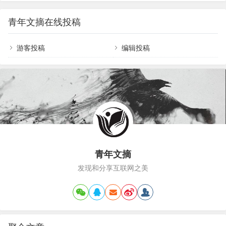
公的效率，是一个系统性工程，没有任何一个小妙
天把三件最重要的事情做好就足够；做笔记：好记
招能救人于水火。而这个系统性工程的核心就是：
性不如烂笔头，把与工作的一切记录下来；新人最
青年文摘在线投稿
建立自己的规则。你可以想象一张空白的日程表，
重要的是建立一个好的工作习惯，来…
上班的时候，每天的固定时间段的事项是固定的，
就好像拼图的核心区域已经拼好了。因此，我们处
游客投稿
编辑投稿
理每个意外任务的时候，只要找到有空白的地方，
把新任务放进去就行了。而SOHO之后，你面前有
一个空白的框，和一大堆零散的拼图，让人无从下
手。空白越多…
青年文摘
发现和分享互联网之美