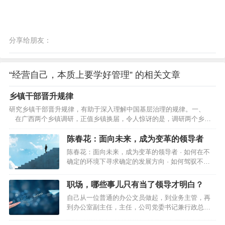
分享给朋友：
“经营自己，本质上要学好管理” 的相关文章
乡镇干部晋升规律
研究乡镇干部晋升规律，有助于深入理解中国基层治理的规律。一、
在广西两个乡镇调研，正值乡镇换届，令人惊讶的是，调研两个乡镇
几乎所有班子成员都获得了提拔或重用。提拔是指由下一级提升到上一
级，重用是同级却到了更重要岗位。乡镇换届五年一度，几乎所有班子
陈春花：面向未来，成为变革的领导者
成员都能在五年一度的乡镇换届中提拔重用，且这是可以预期的，这就
陈春花：面向未来，成为变革的领导者 · 如何在不
构成了对乡镇干部的巨大激励。乡镇政权是中国五级政权的基层政治，
确定的环境下寻求确定的发展方向 · 如何驾驭不确
乡镇一级资源比较少，待遇比较差，工作条件也往往比较艰苦，对乡镇
定性以实现既定的目标 · 如何让强个体集合在组织
干…
平台 这是数智化生存环境中，领导者所要面对的一
职场，哪些事儿只有当了领导才明白？
系列挑战。 领导者要聚焦于确定组织的正确方向，
自己从一位普通的办公文员做起，到业务主管，再
关注组织的未来，引导和影响组织成员…
到办公室副主任，主任，公司党委书记兼行政总
监，再转为销售员，直至离开公司。 职场，哪些事