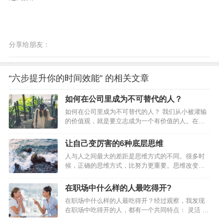
分享给朋友：
“六步提升你的时间效能” 的相关文章
如何在公司里成为不可替代的人？
如何在公司里成为不可替代的人？ 我们从小被灌输
的价值观，就是要立志成为一个有价值的人。在职
场中，如果你的价值点无法体现，那么你将会难以
立足。评判一个人的价值有很多标准，能力强只是
让自己变厉害的6种底层思维
其中之一而绝非关键。有时候，良好的态度、强烈
人与人之间最大的差距是思维方式的不同。很多时
的责任心以及谦虚的心态往往比个人的工作能力重
候，正确的思维方式，比努力更重要。思维改变一
要百倍。下面这篇文章提到的9个职场化的概念，值
小步，人生前进一大步。裁 缝 思 维英国有一则家
得你深思和学习。 01 学会尊敬和服…
喻户晓的故事：在伦敦的一条街上有三家裁衣店，
在职场中什么样的人最吃得开?
为了招揽更多的生意，三家裁衣店的老板先后在自
在职场中什么样的人最吃得开？经过观察，我发现
己的店铺前亮出一块广告牌。最先挂出的广告牌，
在职场中吃得开的人，都有一个共同特点： 灵活 。
醒目地写着：“本店拥有伦敦最好的裁缝。”第二家老