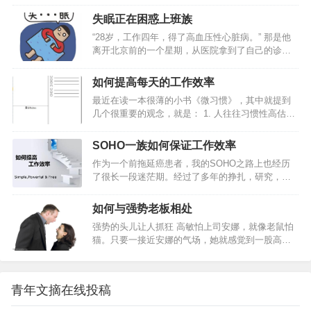
他们的灵活，概括起来主要体现在3个方面：1、思
板见了，不甘示弱，立即挂出一块同样大小的广告
维灵活有的人工作好多年，仍有浓厚的学生思维，
牌，上书：“本店拥有英国最好的裁缝。”看到这里，
失眠正在困惑上班族
价值观非黑即白，看问题单一对立。灵活的人，思
人们以为第三家裁衣店的老板会挂出这样的招牌：
“28岁，工作四年，得了高血压性心脏病。” 那是他
维是多元的，能够透过现象看本质，更不会轻易受
“本店拥有世界上最好的裁缝。”不料，那老板却来
离开北京前的一个星期，从医院拿到了自己的诊断
外界影响。比如说提拔，他们知道，只有一把手说
了…
书，上面写着高血压性心脏病。 这个诊断结果让他
你好，你才好。一把手想提拔你，即使你能力一
十分惶恐，但是他心里又很明白，事情到了这种地
般，就能提。所以，他们的重点就是， 抓住关键少
如何提高每天的工作效率
步，只能怪自己。 在将近两年的时间里，他一直深
数，服务好少数能决定自己命运的人。通常他们走
最近在读一本很薄的小书《微习惯》，其中就提到
受失眠的困扰，整个人比两年前胖了21斤，记忆力
的是上层路线，也许群众基…
几个很重要的观念，就是： 1. 人往往习惯性高估短
下降非常明显，注意力也很难像以前一样时刻集
期收益，而严重低估坚持做一件事的长期收益；2.
中。随之而来的，还有工作中出现的各种乱子。 生
只要开始行动，就比毫不作为强无数倍；3. 相比在
活里，不如意常有，但从没有哪一刻，让他对自己
SOHO一族如何保证工作效率
一天内做很多事，长时间坚持做一件事，累积起来
的人生如此绝望。 北漂4年，手里…
作为一个前拖延癌患者，我的SOHO之路上也经历
的影响力会更大。我提高工作效率的方法，总结起
了很长一段迷茫期。经过了多年的挣扎，研究，学
来有三个方面：注重“循环”，每天从总结开始，到计
习，自我教育，我得出的结论是：提高自己在家办
划结束，让工作计划成为一种习惯；要事第一，每
公的效率，是一个系统性工程，没有任何一个小妙
天把三件最重要的事情做好就足够；做笔记：好记
如何与强势老板相处
招能救人于水火。而这个系统性工程的核心就是：
性不如烂笔头，把与工作的一切记录下来；新人最
强势的头儿让人抓狂 高敏怕上司安娜，就像老鼠怕
建立自己的规则。你可以想象一张空白的日程表，
重要的是建立一个好的工作习惯，来…
猫。只要一接近安娜的气场，她就感觉到一股高
上班的时候，每天的固定时间段的事项是固定的，
压，喉咙发涩，心怦怦直跳，身体里的能量似乎也
就好像拼图的核心区域已经拼好了。因此，我们处
被抽走了。对上司，高敏能躲就躲，在写字楼下面
理每个意外任务的时候，只要找到有空白的地方，
看到安娜的宝马座驾，一定远远绕着走。有一个让
把新任务放进去就行了。而SOHO之后，你面前有
青年文摘在线投稿
人如此恐惧的强势上司，高敏觉得工作简直是在服
一个空白的框，和一大堆零散的拼图，让人无从下
苦役。 刘倩的上司Audrey，是从最底层的业务员做
手。空白越多…