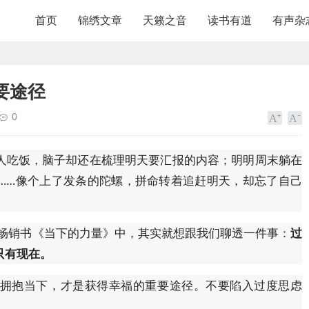
首页
锦绣文章
天籁之音
读书有道
有声杂
要途径
0
人吃饭，脑子却还在梳理明天要汇报的内容；明明周末躺在
……像个上了发条的陀螺，拼命转着追赶明天，却忘了自己
学畅销书《当下的力量》中，其实就想跟我们聊透一件事：
过
只有现在。
拥抱当下，才是获得幸福的重要途径。不要陷入过度思虑
。