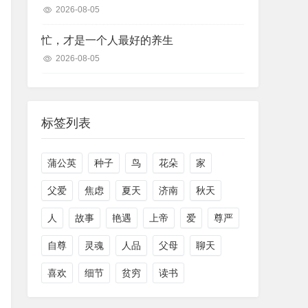
2026-08-05
忙，才是一个人最好的养生
2026-08-05
标签列表
蒲公英
种子
鸟
花朵
家
父爱
焦虑
夏天
济南
秋天
人
故事
艳遇
上帝
爱
尊严
自尊
灵魂
人品
父母
聊天
喜欢
细节
贫穷
读书