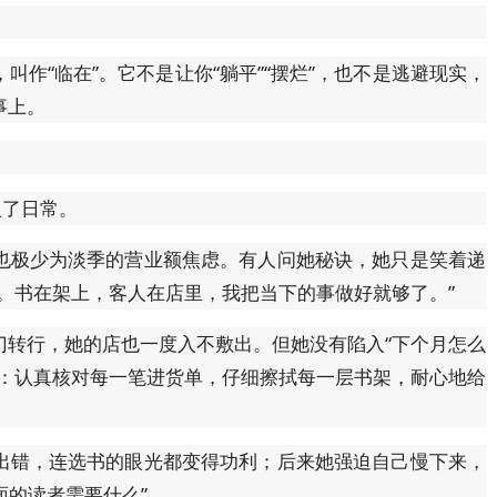
作“临在”。它不是让你“躺平”“摆烂”，也不是逃避现实，
事上。
入了日常。
也极少为淡季的营业额焦虑。有人问她秘诀，她只是笑着递
。书在架上，客人在店里，我把当下的事做好就够了。”
门转行，她的店也一度入不敷出。但她没有陷入“下个月怎么
务：认真核对每一笔进货单，仔细擦拭每一层书架，耐心地给
出错，连选书的眼光都变得功利；后来她强迫自己慢下来，
面的读者需要什么”。