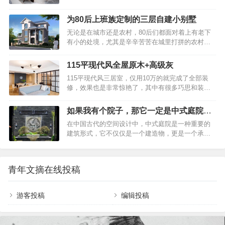
看。从…
吊顶展现出十足的禅意简约流畅的线条,自然顺畅的
称家装典范之作平面布置图客厅76平米小户型，精
立面,跳跃明快的色彩。86平现代风二居室客厅大
致装修无一丝俗气，堪称家装典范之作客厅虽然小
为80后上班族定制的三层自建小别墅
气，白色的吊顶展现出十足的禅意客厅整体采用白
巧，但却敞亮无比。两扇窗户上都装设了纯白色的
无论是在城市还是农村，80后们都面对着上有老下
色为主，显得干净整洁，白色沙发上的各式各样的
木百叶，形成了连续的窗带效果，让光线能够灵活
有小的处境，尤其是辛辛苦苦在城里打拼的农村
抱枕、非常的有活力。86平现代风二居室客厅大
地进入室内…
人，但如今的房价高涨，在城里要想买一套大房
气，白色的吊顶展现出十足的禅意客厅给人一种强
子，把父母、孩子、夫妻俩全可以住的下实在有点
大的气场，白色的吊顶展现出十足的禅意。让一切
115平现代风全屋原木+高级灰
难，所以不少人都会选择在老家再盖一栋小别墅，
显得不再生硬，反而增加了柔和、舒适度。86平现
115平现代风三居室，仅用10万的就完成了全部装
一来父母养老居住方便，二来趁着政策还允许，在
代风二居室客厅大气，白色的吊顶展现出十足的禅
修，效果也是非常惊艳了，其中有很多巧思和装修
老家把宅基地先占着，或者以后等老了给自己养老
意客…
小窍门都值得去借鉴，希望这则案例能给大家的装
的居所，那什么样的房子适合现在的农村建造呢？
修带去帮助。115平现代风全屋原木+高级灰，清新
下面美墅住宅给大家介绍一款美观又实用的别墅户
如果我有个院子，那它一定是中式庭院的
上档次，全屋素雅尽显高级！客厅吊顶采用简单的
型。别墅效果图展示：相比以前传统的农村自建别
模样
在中国古代的空间设计中，中式庭院是一种重要的
设计，将客厅空间的格调勾勒出来，很有时尚感。
墅，这栋自建别墅的造型非常新颖，非常大方时
建筑形式，它不仅仅是一个建造物，更是一个承载
115平现代风全屋原木+高级灰，清新上档次，全屋
尚。灰白色的外墙，不…
着诗意与哲思的空间。人们在这里不仅可以欣赏到
素雅尽显高级！客厅整体以简约为主，白色的墙
优美的景色，还能感受到一种深刻的文化内涵。中
面，光滑有瓷砖地面，使得整体空间更加的简洁大
式庭院的历史可以追溯到商周时期，那时的庭院多
气。115平现代风全屋原木+高级灰，清新上档次，
青年文摘在线投稿
以居住为目的装置。随着时间的推移，它们逐渐演
全屋素雅尽显高级！沉稳的暖色调让卧室显得更加
变成一种更为复杂和精致的空间，不仅仅用于居
温…
住，还加入了更多的文化和艺术元素。如果我有个
游客投稿
编辑投稿
院子，那它一定是中式庭院的模样【一】普通中式
庭院vs新中式庭院，都各有特色01、普通中式庭院
来看看普通的中式庭院，它一般是住宅的一部分；