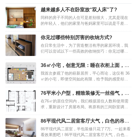
越来越多人不在卧室放“双人床”了?
同样的房子不同的人住可是差别很大，尤其是现在
的年轻人，他们的家里与爸妈家里可以说是千差万
别，这些差别可不单单体现在装修上，更体现在生
活态度上和对家具的选择上。就比如同样是睡觉的
你见过哪些特别厉害的收纳方式?
卧室，爸妈他们对卧室的理解是：无论哪个卧室，
在日常生活中，为了营造整洁有序的家居环境，我
都必须要有一个双人床和一个标准的衣柜，不然能
们可以尝试以下一些高效的收纳技巧：你见过哪些
叫卧室？越来越多人不在卧室放“双人床”了？学学广
特别厉害的收纳方式？入户玄关为了保持玄关整
东人的做法，美观实用年轻人则不同，他们认为卧
洁，建议安装一个顶天立地的鞋柜，这样可以将换
室虽然是用来睡觉的，但不能只用来睡觉，能融入
36㎡小宅，创意无限：睡在衣柜上面，空
季鞋子和当季常穿的鞋子有序地分开存放。你见过
其它功能就最好了，睡觉虽然需要床，但没有必要
间却毫不拥挤!
我首次参观了他的崭新居所，平心而论，这仅有 36
哪些特别厉害的收纳方式？飘窗利用如果你家拥有
都使用千篇一律的双人床，只要能躺下睡个好觉，
㎡的小宅，即便空间如此有限，给予我的感受却是
飘窗，不妨将其改造成一个实用的收纳柜或书桌，
就是好床，就…
丝毫都不显得拥挤！果然，大城市的设计师着实厉
既能节省空间，又能增添家居的功能性。你见过哪
害，全屋的设计可谓是极为“走心”！36㎡小宅，创意
些特别厉害的收纳方式？客厅收纳在客厅中放置一
76平米小户型，精致装修无一丝俗气，堪
无限：睡在衣柜上面，空间却毫不拥挤！这便是那
个充满文艺气息的小柜子，不仅能装点空间，还能
称家装典范之作
在76㎡的居住空间内，我们根据居住人数和使用需
房子的户型图，属于公寓的户型样式。听他讲述，
让家居摆放显得更加丰富多彩。你见过哪些特别厉
求，重新设计了房屋布局。将原有的三间卧室调整
在刚购买之时，就是一个方盒子般的户型。36㎡小
害的收纳方式？垂直…
为两间主卧和一间多功能房。这间多功能房充分满
宅，创意无限：睡在衣柜上面，空间却毫不拥挤！
足了屋主的需求，被打造成了一个光线充足、通透
小户型并没有独立设置的玄关，不过，进屋之后的
86平现代风二居室客厅大气，白色的吊顶
的书房。这里不仅是居家办公的理想场所，还特别
右手边打造了嵌入式的鞋柜，这种上下分层的设
展现出十足的禅意
86平现代风二居室，半包装修只花了7万。一起来看
设置了攀岩墙和瑜伽角，为屋主提供了娱乐和休憩
计，既简单又实用，白色的柜门也显得格外清新耐
看效果图吧！86平现代风二居室客厅大气，白色的
的空间。76平米小户型，精致装修无一丝俗气，堪