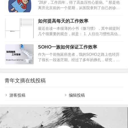
“28岁，工作四年，得了高血压性心脏病。” 那是他
琢磨为公司赚钱；5、 在外界诱惑面前经得起考验。
“本店拥有世界上最好的裁缝。”不料，那老板却来
离开北京前的一个星期，从医院拿到了自己的诊断
你靠什么在单位立足？此文堪称经典2敬业随着社会
了…
书，上面写着高血压性心脏病。 这个诊断结果让他
进步，人们的知识背景越来越趋同。学历、文凭已
十分惶恐，但是他心里又很明白，事情到了这种地
不再是公司挑选员工的首要条件。很多公司考察员
如何提高每天的工作效率
步，只能怪自己。 在将近两年的时间里，他一直深
工的第一条件就是敬业，其次才是专业水平。1、 工
最近在读一本很薄的小书《微习惯》，其中就提到
受失眠的困扰，整个人比两年前胖了21斤，记忆力
作的目的不仅仅在于报酬；2、 提供超…
几个很重要的观念，就是： 1. 人往往习惯性高估短
下降非常明显，注意力也很难像以前一样时刻集
期收益，而严重低估坚持做一件事的长期收益；2.
中。随之而来的，还有工作中出现的各种乱子。 生
只要开始行动，就比毫不作为强无数倍；3. 相比在
活里，不如意常有，但从没有哪一刻，让他对自己
SOHO一族如何保证工作效率
一天内做很多事，长时间坚持做一件事，累积起来
的人生如此绝望。 北漂4年，手里…
作为一个前拖延癌患者，我的SOHO之路上也经历
的影响力会更大。我提高工作效率的方法，总结起
了很长一段迷茫期。经过了多年的挣扎，研究，学
来有三个方面：注重“循环”，每天从总结开始，到计
习，自我教育，我得出的结论是：提高自己在家办
划结束，让工作计划成为一种习惯；要事第一，每
公的效率，是一个系统性工程，没有任何一个小妙
天把三件最重要的事情做好就足够；做笔记：好记
招能救人于水火。而这个系统性工程的核心就是：
性不如烂笔头，把与工作的一切记录下来；新人最
青年文摘在线投稿
建立自己的规则。你可以想象一张空白的日程表，
重要的是建立一个好的工作习惯，来…
上班的时候，每天的固定时间段的事项是固定的，
就好像拼图的核心区域已经拼好了。因此，我们处
游客投稿
编辑投稿
理每个意外任务的时候，只要找到有空白的地方，
把新任务放进去就行了。而SOHO之后，你面前有
一个空白的框，和一大堆零散的拼图，让人无从下
手。空白越多…