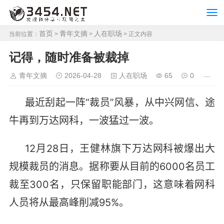
首页
青年文摘
人在职场
当前位置：
>
>
> 正文内容
记得，随时准备被裁掉
青年文摘
2026-04-28
人在职场
65
0
最近刮起一阵“裁员”风暴，从中兴网信、途
牛再到万达网科，一波猛过一波。
12月28日，王健林旗下万达网科被爆出大
规模裁员的消息。据称要从目前的6000名员工
裁至300名，只保留职能部门，这意味着网科
人员将从最高峰削减95%。