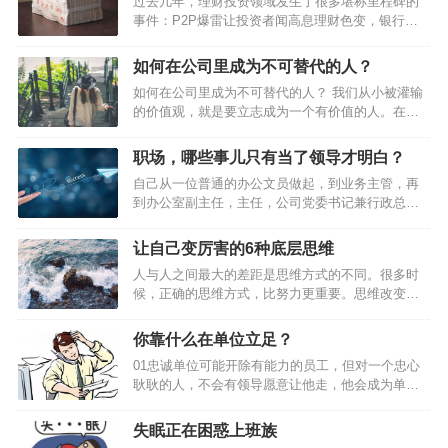
过去几年，理财投资领域发生了很多堪称里程碑的
事件：P2P爆雷让投资者闻高息理财色变，银行理
财打破刚兑信仰，房住不炒终结房价持续上涨神
话，股市大幅调整凸显基金高波动本色……似乎所
如何在公司里成为不可替代的人？
有的路都被堵上了，资金开始向存款回流。2022年
如何在公司里成为不可替代的人？ 我们从小被灌输
一季度，居民存款新增7.82万亿元，相比去年同期
的价值观，就是要立志成为一个有价值的人。在职
多增1.14万亿元。与此同时，大家还是积极偿还或
场中，如果你的价值点无法体现，那么你将会难以
少借贷款。2022年一季度，居民贷款新增1.26万亿
立足。评判一个人的价值有很多标准，能力强只是
元，相比去年同期少增1.3万亿元。宏观数据能反映
职场，哪些事儿只有当了领导才明白？
其中之一而绝非关键。有时候，良好的态度、强烈
数量变化，却不能有效反映微观个体的心态。对个
自己从一位普通的办公文员做起，到业务主管，再
的责任心以及谦虚的心态往往比个人的工作能力重
体投资者而言，资金回流存款更多是无奈…
到办公室副主任，主任，公司党委书记兼行政总
要百倍。下面这篇文章提到的9个职场化的概念，值
监，再转为销售员，直至离开公司。 职场，哪些事
得你深思和学习。 01 学会尊敬和服…
儿只有当了领导才明白？4条亲身经历的硬道理送给
让自己变厉害的6种底层思维
你…
人与人之间最大的差距是思维方式的不同。很多时
候，正确的思维方式，比努力更重要。思维改变一
小步，人生前进一大步。裁 缝 思 维英国有一则家
喻户晓的故事：在伦敦的一条街上有三家裁衣店，
你靠什么在单位立足？
为了招揽更多的生意，三家裁衣店的老板先后在自
01忠诚单位可能开除有能力的员工，但对一个忠心
己的店铺前亮出一块广告牌。最先挂出的广告牌，
耿耿的人，不会有领导愿意让他走，他会成为单位
醒目地写着：“本店拥有伦敦最好的裁缝。”第二家老
这个铁打营盘中最长久的战士，而且是最有发展前
板见了，不甘示弱，立即挂出一块同样大小的广告
景的员工。1、 站在老板的立场上思考问题；2、 与
牌，上书：“本店拥有英国最好的裁缝。”看到这里，
失眠正在困惑上班族
上级分享你的想法；3、 时刻维护公司的利益；4、
人们以为第三家裁衣店的老板会挂出这样的招牌：