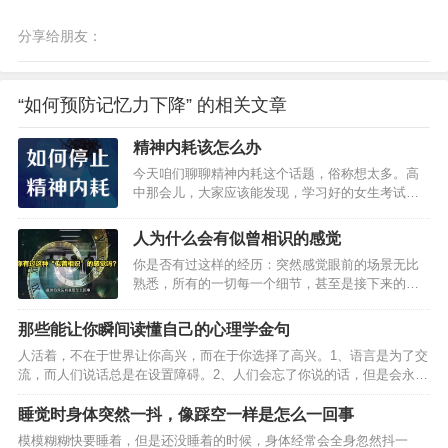
分享给朋友：
“如何预防记忆力下降” 的相关文章
精神内耗该怎么办
今天咱们聊聊精神内耗这个话题，俗称想太多。高
中那会儿，大家应该能发现，学习好的女生考试前
特别容易焦虑。我同桌就是这样一个人，有次数学
考试前我还开导他，后来成绩出来，她趴在那儿情
人为什么会有似曾相识的感觉
绪低落，我又好心安慰，一次考试不代表什么，错
你是否有过这样的经历：突然感觉眼前的场景无比
了才会有进步吗？她坐起来，我看到他考了134分，
熟悉，所有的一切每一个细节，甚至是接下来的所
嗯，当时就把自己89分的试卷藏了起来。从那以
要发生的一幕，你都了如指掌，就好像曾经经历
后，每次考试前我也开始焦虑了。小伙伴多少都会
过。然而，事实上并非如此。据最进相关调查显
有点儿精神内耗，举几个例子，小时候幻想自己将
那些能让你瞬间读懂自己的心理学金句
示，有2/3的成年人至少有过一次这种似曾相识”的经
来是上清华还是上北大，纠结得要命。谈恋爱，女
人活着，不在于世界让你高兴，而在于你选择了高兴。1、语言是为了交
历。据北京大学心理教授，博士生导师分析，似曾
朋友或者男朋友没回消息，开始胡思乱想，工作了
流，而人们说话总是在设置障碍。2、人们会忘了你说的话，但是会永远
相识”的感觉，在每个人身上都会发生：不过，如果
稍有差错就过…
记得你的态度。3、没有人是大大咧咧的，每一个人都心如发丝。4、所
这种感觉过于频繁，过于强烈就是一种病态。奇妙
有的问题都来自于早期互动的失败。5、中立就是说废话。6、脑子里没
睡觉时身体突然一抖，像踩空一样是怎么一回事
但真实的déjàvu”法语中的déjàvu”就是用来形容这一
有的东西世界上是不存在的。内部成像左右我们的视线。世界毫无意
转瞬即逝的奇妙感觉。但是它似乎一直更受小说家
模模糊糊快要睡着，但是还没睡着的时候，身体经常会全身忽然抖一