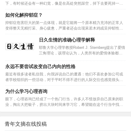
义，我们赋予其意义。7、设置是为打破而设置的。打破的原因比设置更
的亲睐，而很少被心理学家关注。从上个世纪…
下，有时候还会有一种幻觉，像是在高处突然踩空，掉下去要死掉一
重要，一打破机会就来了。8、精神分析就是使潜意识的内容意识化。一
样，然后就被吓醒了。告诉我，我不是一个人!然后一个医生给我的答案
到意识层面就会有疗愈效果。9、凡是忌讳的东西就是常想的东…
是 睡觉状态下身体忽然的抖动是神经系统发现你忽然陷入睡眠，很久没
如何化解抑郁症？
有活动，它以为你死了，所以它就动动，想试试你死了没有事情的起因
抑郁症危害巨大的第一点体现，就是它能将一个原本精力充沛的正常人
是这样的你睡觉的时候，有没有突然踹一下腿或抽搐了下?告诉你真相
变得整天无精打采、身心疲惫，严重者还会出现呆若木鸡或呈抑郁性木
——其实这叫肌抽跃，常在睡觉时发生，睡觉时呼吸频率降低的幅度太
僵的状态。持久的情绪不良发展成恶劣的心境。并且这种负面情绪是无
大，大脑会认为身体快要死亡了，所以它会发送一个脉冲使身体觉醒。
明显外因而产生的，因此很难化解，患者的心情总处在悲伤、压抑、痛
日久生情的准确心理学解释
首先…
不欲生之中。另一方面，抑郁和焦虑症总是相伴而生，以更年期抑郁症
耶鲁大学心理学教授Robert J. Sternberg提出了爱情
为代表，这类患者不仅心情抑郁，同时还会出现莫名其妙的精神紧张、
三角理论，该理论认为，人类所有的爱情体验都是
惊恐不安的焦虑情绪。抑郁症造成的伤害是不容忽视的。那么，它都有
由激情、亲密、承诺三要素构成。根据三要素的占
哪些症状？面对抑郁症，我们应该做什么？抑郁症是怎么来的？抑郁症
比情况，爱情被分为六种模式，分别是：激情式爱
永远不要尝试改变自己内向的性格
是一…
情（(Romantic love）：激情+亲密伙伴式爱情
最近有很多读者私信我，向我诉说自己的遭遇：他们不喜欢参加公司或
（(Companionate love）：亲密+承诺愚蠢式爱情
者学校组织的一些活动，对于平时不得不进行的人际交往也感觉很头
（(Fatuous love）：激情+承诺空洞式爱情（Empty
疼。很多人认为自己患有社交恐惧症，但是在经过一系列的诊断后又发
love）：只有承诺迷恋式爱情（Infatuated love）：
现并非如此，于是想要寻求专业的心理咨询。或许，在当前的这个社会
为什么学习心理咨询
只有激情完美爱情（Consummate love）：…
环境中，很多性格内向的人都曾有过类似困扰，大家的困惑在于，自己
眼下，心理咨询已经成了一个热门行当，许多人不惜放弃自己原来的职
到底是内敛的性格还是病态呢？需不要需要刻意勉强自己做出改变，让
业，掏出大把银子，挤出大块时间来学习它，希望能在这个行当中找到
自己融入集体？首先，内敛的性格的确会让很多人无形中吃亏，但是，
安身立命之处。人们为什么乐于学习心理咨询？这背后的动机是非常复
需要肯定的一点是，性格内敛并不是心理问题的外在表现，也不需要刻
杂和有趣的，这里我只想说说学习心理咨询的好处与坏处。学习心理咨
意的违…
询的好处，有显性的也有隐性的，有功利层面也有非功利层面的。首
青年文摘在线投稿
先，它让你有了一份新职业，你可以靠它挣钱吃饭。至于能否吃饱吃