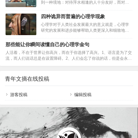
到一种境地：对待萍水相逢的人十分友好，而对待
情绪被触发，你的大脑就被情感掌控。你体内充斥着肾上腺素、皮质
亲密的人总是恶语相向。这难道是一种病吗？其实
醇，大脑的逻辑部分暂时性关闭，正如神经递质与荷尔蒙保护我们免受
不是，对待不同的人，有不同的表现这当然是没有
四种诡异而普遍的心理学现象
来冻僵、打架…
问题的，只是这两种不同的对待方式潜意识中体现
心理学对于人类社会发展最大的意义就是，心理学
了一种心理问题。01为什么越亲密的人，会表现得
研究的发展和进步能够帮助人类更深入和细致地了
越不耐烦？与不怎么熟悉的人相处，许多人潜意识
解自身行为的各种特点和规律，能够使人们更加清
里还是想要展现自己美好的一面，所以会在相处的
晰地知道自己在何种情况下会做出何种抉择。而人
过程中尽可能的克制自己的脾气，而和熟悉的人相
那些能让你瞬间读懂自己的心理学金句
类的一些言行举止都是可以通过科学逻辑进行分析
处，由于过于亲密，不在乎亲密人对自己的看法，
人活着，不在于世界让你高兴，而在于你选择了高兴。1、语言是为了交
的。以下有四种心理学效应被公认为是对推动人类
没有内心防线，很容易不自然的就表现自己的心理
流，而人们说话总是在设置障碍。2、人们会忘了你说的话，但是会永远
社会发展影响最大，并且很多人都认为，自己曾在
状况。不少人越…
记得你的态度。3、没有人是大大咧咧的，每一个人都心如发丝。4、所
某时某地也经历过这样奇妙而反常的心理现象
有的问题都来自于早期互动的失败。5、中立就是说废话。6、脑子里没
（Mental Phenomena）。第一、破窗效应
有的东西世界上是不存在的。内部成像左右我们的视线。世界毫无意
（Window breaking effect）破窗效应（Broken
青年文摘在线投稿
义，我们赋予其意义。7、设置是为打破而设置的。打破的原因比设置更
Window Theory）…
重要，一打破机会就来了。8、精神分析就是使潜意识的内容意识化。一
到意识层面就会有疗愈效果。9、凡是忌讳的东西就是常想的东…
游客投稿
编辑投稿