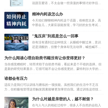
说甜言蜜语，不太会做一些浪漫的事情讨好伴侣，
甚至在吵架的时候也吵不出个所以然来。他们总是
会听到这样的话：“你怎么像个木头一样。”/“跟你过
精神内耗该怎么办
日子太没意思了。”其实，“木头人”虽然触感冷冷
今天咱们聊聊精神内耗这个话题，俗称想太多。高
的，硬硬的，但他的心里却是温暖的。他们之所以
中那会儿，大家应该能发现，学习好的女生考试前
看起来冷，只是因为不善于表达，也不喜欢表达。
特别容易焦虑。我同桌就是这样一个人，有次数学
实际上，他们有着敏感且丰富的内心，对于爱的理
考试前我还开导他，后来成绩出来，她趴在那儿情
解，也不会浮于表面。绝大多数内向的人就是如
“鬼压床”到底是怎么一回事
绪低落，我又好心安慰，一次考试不代表什么，错
此。他们爱一个人的方式，是默默的，是以行动为
你有没有遇到过这种情况：从睡眠中醒过来，意识
了才会有进步吗？她坐起来，我看到他考了134分，
基础的。就像他们会背地里帮助伴侣解决问题，但
还是清醒的，但整个身体却无法动弹，喊也喊不出
嗯，当时就把自己89分的试卷藏了起来。从那以
不会在口头…
来，有的人甚至还会出现片段的幻觉这就是民间俗
后，每次考试前我也开始焦虑了。小伙伴多少都会
称的鬼压床”。很多人对鬼压床”不了解，便从迷信的
有点儿精神内耗，举几个例子，小时候幻想自己将
为什么阅读心理自助类书籍没有让你变得更好？
角度把它归结为闹鬼”。那鬼压床”到底是什么鬼呢？
来是上清华还是上北大，纠结得要命。谈恋爱，女
当你感觉糟糕时，转而求助于自助类书籍，看起来是个不错的选择。但
会不会真的被压死？事实上，鬼压床”的出现是有医
朋友或者男朋友没回消息，开始胡思乱想，工作了
是新的研究结果显示，它很可能不会让你感觉更好。蒙特利尔大学的心
学依据的，这就告诉你真相。鬼压床”到底是什么
稍有差错就过…
理学家研究发现，相比于不读自助类书籍的人，那些阅读自助类书籍的
鬼？平时所说的鬼压床”，有的地方叫扫把星压床”，
人对压力更加敏感，也会表现出更多抑郁症状。一项小型的初步研究
谁都会有压力
专业上叫做睡眠瘫痪”或是睡眠麻痹”。当然，称之为
中，研究者测试了30名被试的人格和心理健康状况，比如压力反应（对
瘫痪或是麻痹，只是为了形象地描述那种体验，而
适应力是我们可以训练与磨练的一项技能。虽然我们的生活中不乏压
压力源产生反应的倾向，通过唾液中压力荷尔蒙水平来测量），开放
非真正瘫痪了。其实，这可能是因为，在正常快…
力，但积极地管理这些触发因素能够更加掌控自我。通过训练这些技
性，自律，外向性，同情心，情绪稳定性，自尊和抑郁症状。一半的被
能，不仅能减压，还能提升你的情商、毅力与适应力。无论你多么勇
试自述称阅读过自助类书籍，另一半则没有。按照阅读书籍的类型，将
敢、多么聪颖，或者多么努力地工作，都会有被压力压得喘不过气的时
为什么对越是亲密的人，越不耐烦？
自助类…
刻，这时你的情绪就被触发了。触发情绪的是那些让你下意识反应的东
在与人与人的相处过程中，很多人不自然的会陷入
西，而这些下意识反应或许并不是你在特定情形下最好的反应。当你的