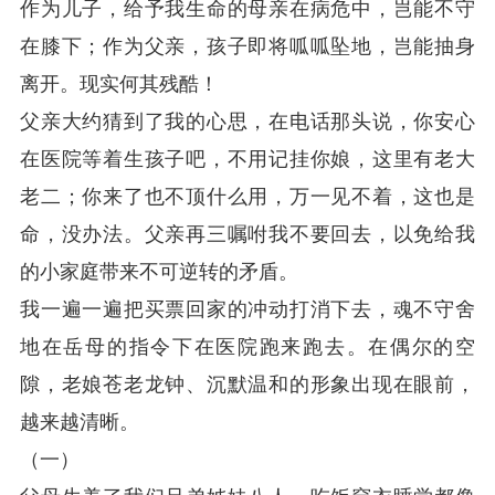
作为儿子，给予我生命的母亲在病危中，岂能不守
在膝下；作为父亲，孩子即将呱呱坠地，岂能抽身
离开。现实何其残酷！
父亲大约猜到了我的心思，在电话那头说，你安心
在医院等着生孩子吧，不用记挂你娘，这里有老大
老二；你来了也不顶什么用，万一见不着，这也是
命，没办法。父亲再三嘱咐我不要回去，以免给我
的小家庭带来不可逆转的矛盾。
我一遍一遍把买票回家的冲动打消下去，魂不守舍
地在岳母的指令下在医院跑来跑去。在偶尔的空
隙，老娘苍老龙钟、沉默温和的形象出现在眼前，
越来越清晰。
（一）