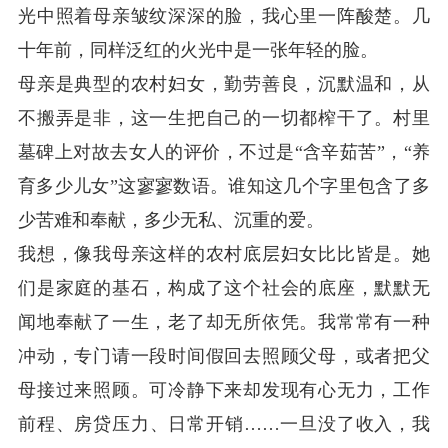
光中照着母亲皱纹深深的脸，我心里一阵酸楚。几
十年前，同样泛红的火光中是一张年轻的脸。
母亲是典型的农村妇女，勤劳善良，沉默温和，从
不搬弄是非，这一生把自己的一切都榨干了。村里
墓碑上对故去女人的评价，不过是“含辛茹苦”，“养
育多少儿女”这寥寥数语。谁知这几个字里包含了多
少苦难和奉献，多少无私、沉重的爱。
我想，像我母亲这样的农村底层妇女比比皆是。她
们是家庭的基石，构成了这个社会的底座，默默无
闻地奉献了一生，老了却无所依凭。我常常有一种
冲动，专门请一段时间假回去照顾父母，或者把父
母接过来照顾。可冷静下来却发现有心无力，工作
前程、房贷压力、日常开销……一旦没了收入，我