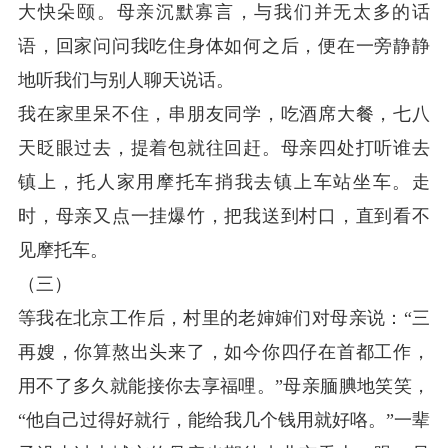
大快朵颐。母亲沉默寡言，与我们并无太多的话
语，回家问问我吃住身体如何之后，便在一旁静静
地听我们与别人聊天说话。
我在家里呆不住，串朋友同学，吃酒席大餐，七八
天眨眼过去，提着包就往回赶。母亲四处打听谁去
镇上，托人家用摩托车捎我去镇上车站坐车。走
时，母亲又点一挂爆竹，把我送到村口，直到看不
见摩托车。
（三）
等我在北京工作后，村里的老婶婶们对母亲说：“三
再嫂，你算熬出头来了，如今你四仔在首都工作，
用不了多久就能接你去享福哩。”母亲腼腆地笑笑，
“他自己过得好就行，能给我几个钱用就好咯。”一辈