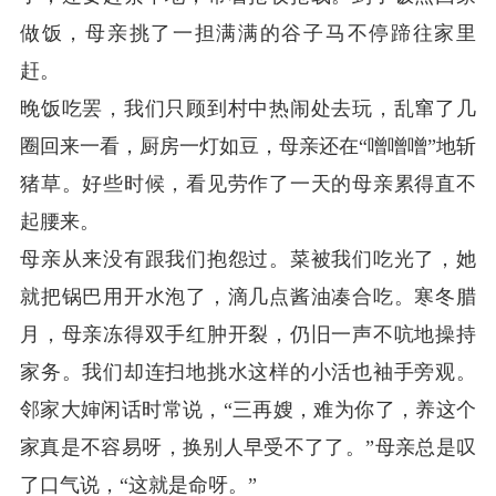
做饭，母亲挑了一担满满的谷子马不停蹄往家里
赶。
晚饭吃罢，我们只顾到村中热闹处去玩，乱窜了几
圈回来一看，厨房一灯如豆，母亲还在“噌噌噌”地斩
猪草。好些时候，看见劳作了一天的母亲累得直不
起腰来。
母亲从来没有跟我们抱怨过。菜被我们吃光了，她
就把锅巴用开水泡了，滴几点酱油凑合吃。寒冬腊
月，母亲冻得双手红肿开裂，仍旧一声不吭地操持
家务。我们却连扫地挑水这样的小活也袖手旁观。
邻家大婶闲话时常说，“三再嫂，难为你了，养这个
家真是不容易呀，换别人早受不了了。”母亲总是叹
了口气说，“这就是命呀。”