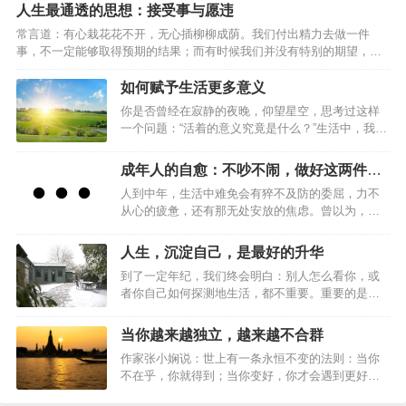
道为了什么，只知道盲目地赶路。小时候为了学业
人生最通透的思想：接受事与愿违
殚精竭虑，成年后成家立业压力山大。一生都在忙
常言道：有心栽花花不开，无心插柳柳成荫。我们付出精力去做一件
忙碌碌，为了家庭，为了亲人，拼命挣钱，为了碎
事，不一定能够取得预期的结果；而有时候我们并没有特别的期望，却
银几两日夜奔波，然而到最后，大家还都会老去、
无意中获得意想不到的收获。人生充满了不确定性，而怎样才算真正的
逝去、分离。在这整个的生命轨迹中，我们还会不
通透？走过半生，比起年轻时的激情与冲劲，我们更需要的是一份随遇
如何赋予生活更多意义
断面临病苦、衰老、爱别离、怨长久、求不得、放
而安的从容。接受事与愿违，是中年人该有的通透。01事与愿违，本是
不下，等种种无奈与辛酸。得到了还要失去，顿感
你是否曾经在寂静的夜晚，仰望星空，思考过这样
人生常态林清玄说：“人生不如意之事十有八九，常想一二，不思八九，
没意思。既然所有的生命最终还要消失，那我们为
一个问题：“活着的意义究竟是什么？”生活中，我们
事事如意。”在人生的旅途中，不如意之事远比如意之事要多得多。我们
什么还要去经历那…
总是在寻找一种目的，一种价值，一种意义，来赋
要坦然接受：事与愿违，本是人生常态。一位老人年轻时梦想成为一
予我们的存在以合理性。生活并不只是关于生存，
成年人的自愈：不吵不闹，做好这两件事
名…
而是关于寻找和实现我们的潜能。每个人都像是一
就够了
人到中年，生活中难免会有猝不及防的委屈，力不
块未雕琢的玉石，需要经过磨砺和雕琢，才能展现
从心的疲惫，还有那无处安放的焦虑。曾以为，歇
出内在的价值。因此，活着的意义在于自我实现，
斯底里的争吵能消解心底的委屈，喋喋不休的抱怨
不断探索和成长。很多时候，我们感到迷茫和无
能抚平内心的烦躁。可到最后才发现，向外的情绪
助，是因为我们没有找到自己的使命和目标。通过
人生，沉淀自己，是最好的升华
宣泄不过是一场徒劳的自我内耗。真正的自愈，从
自我反思和心理辅导，我们可以更好地认识自己，
到了一定年纪，我们终会明白：别人怎么看你，或
不在向外索取情绪慰藉，而在向内探寻内心力量。
找到自己的热情和兴趣所在，从而赋予生活更多的
者你自己如何探测地生活，都不重要。重要的是你
不吵不闹，稳住自己，做好这两件事，是成年人穿
意义。当然，生…
必须要用一种真实方式，度过在手指缝之间如雨水
越生活迷雾的底气。01闭嘴古希腊哲学家苏格拉底
一样无法停止下落的时间，你要知道自己将会如何
曾被问及，为何总是聆听多于言说。他的回答蕴含
当你越来越独立，越来越不合群
生活。人到中年宜自敛。人生，要学会沉淀。人
着智慧：“上天赐给人两只耳朵，却只有一张嘴，就
作家张小娴说：世上有一条永恒不变的法则：当你
生，沉淀自己，是最好的升华。沉淀朋友时间磨平
是要我们多听少说。”他更是告诫门生，说话前先想
不在乎，你就得到；当你变好，你才会遇到更好，
人的棱角，也沉淀出真正的朋友。一个挚友胜过万
三件事：是…
只有当你变强大，你才不害怕孤单；当你不害怕孤
贯家财。没有任何道路能通往真诚，因为真诚本身