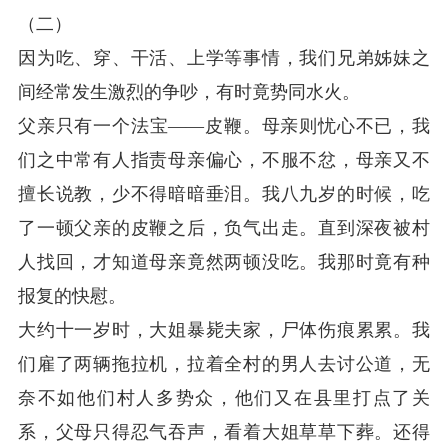
（二）
因为吃、穿、干活、上学等事情，我们兄弟姊妹之
间经常发生激烈的争吵，有时竟势同水火。
父亲只有一个法宝——皮鞭。母亲则忧心不已，我
们之中常有人指责母亲偏心，不服不忿，母亲又不
擅长说教，少不得暗暗垂泪。我八九岁的时候，吃
了一顿父亲的皮鞭之后，负气出走。直到深夜被村
人找回，才知道母亲竟然两顿没吃。我那时竟有种
报复的快慰。
大约十一岁时，大姐暴毙夫家，尸体伤痕累累。我
们雇了两辆拖拉机，拉着全村的男人去讨公道，无
奈不如他们村人多势众，他们又在县里打点了关
系，父母只得忍气吞声，看着大姐草草下葬。还得