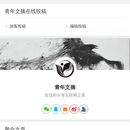
单，你才能够宁缺毋滥。生活里，人们有千万种性
就是道路。朋友就像人民币，有真有假。假朋友在
格，圈子更有多样的颜色。而我们，却总是因为两
你没事的时候，会经常来找你；真朋友在你有事的
青年文摘在线投稿
者没有交集而恐惧焦虑。然后，不管适不适合自
时候，绝不会远离你。真正的朋友，不在于花言巧
己，都试图从中寻找理解和认同。可现实往往是：
语，而是关键时刻拉…
越是靠近，越觉得空虚；越是依赖，越找不到方
游客投稿
编辑投稿
向。而当我们决定变得独立而勇敢，才是活出自我
的真正开始。当你越来越独立，越来越不合群01少
了迎合,多了自由最近，《她的双重奏》节目，采访
到了演员邓萃雯。…
青年文摘
发现和分享互联网之美
聚合文章