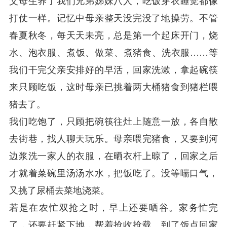
父母生养了我们兄弟姊妹八人，吃饭穿衣睡觉都像
打仗一样。记忆中母亲整天没完没了地操劳。不管
春夏秋冬，每天天未亮，总是第一个起床开门，烧
水、泡衣服、煮饭、做菜、煮猪食、洗衣服……等
我们干完父亲安排好的早活，回家洗漱，拿起碗筷
来只顾吃饭，这时母亲已挑着两大桶猪食到猪栏喂
猪去了。
我们吃饱了，只顾把碗筷往灶上随意一放，各自散
去街巷，找人聊天玩乐。母亲喂完猪食，又要到河
边浆洗一家人的衣服，在晒衣杆上晾了，回家之后
才就着菜碗里汤汤水水，把饭吃了。没等喘口气，
又挑了尿桶去菜地浇菜。
若是在农忙双抢之时，早上还要晒谷。家务忙完
了，还要赶紧下地，帮着抢收抢载。到了饭点回家