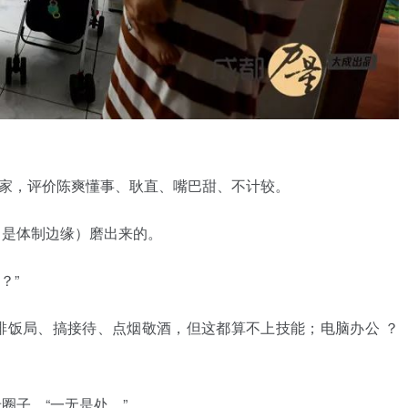
家，评价陈爽懂事、耿直、嘴巴甜、不计较。
，是体制边缘）磨出来的。
？”
排饭局、搞接待、点烟敬酒，但这都算不上技能；电脑
办公
？
圈子，“一无是处。”