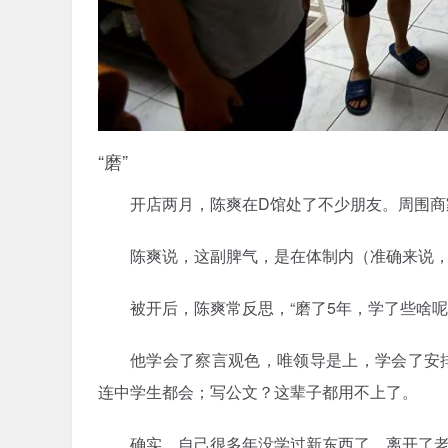
“磨”
开店两月，陈爽在D馆处了不少朋友。周围商
陈爽说，这副脾气，是在体制内（准确来说
被开后，陈爽常反思，“磨了5年，学了些啥呢
他学会了察言观色，唯领导是上，学会了安
连中学生都会；写公文？这辈子都用不上了。
确实，自己很多年没学过新东西了，离开了老