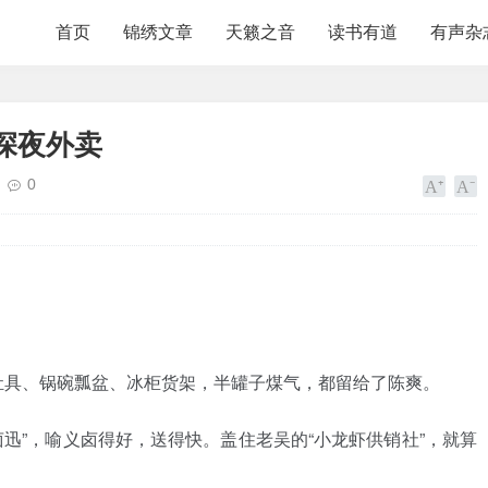
首页
锦绣文章
天籁之音
读书有道
有声杂
深夜外卖
0
灶具、锅碗瓢盆、冰柜货架，半罐子煤气，都留给了陈爽。
卤迅”，喻义卤得好，送得快。盖住老吴的“小龙虾供销社”，就算