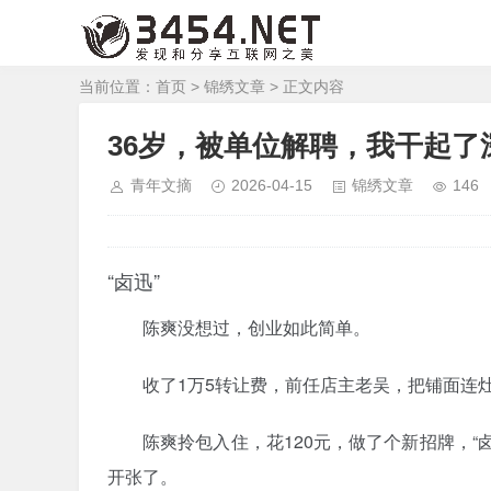
当前位置：
首页
>
锦绣文章
> 正文内容
36岁，被单位解聘，我干起了
青年文摘
2026-04-15
锦绣文章
146
“卤迅”
陈爽没想过，创业如此简单。
收了1万5转让费，前任店主老吴，把铺面连
陈爽拎包入住，花120元，做了个新招牌，“
开张了。