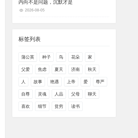
内向不是问题，沉默才是
2026-08-05
标签列表
蒲公英
种子
鸟
花朵
家
父爱
焦虑
夏天
济南
秋天
人
故事
艳遇
上帝
爱
尊严
自尊
灵魂
人品
父母
聊天
喜欢
细节
贫穷
读书