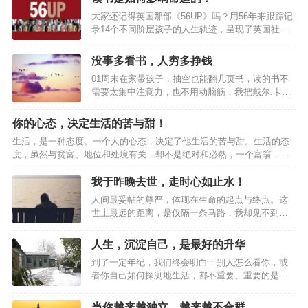
大家还记得英国那部《56UP》吗？用56年来跟踪记
录14个不同阶层孩子的人生轨迹，呈现了英国社会
半个世纪的历史变迁——富人仍富穷者愈穷只有教
育改变命运在中国又是怎样的呢？在中国，导演郑
没事多看书，人穷多挣钱
琼，也做了相似的一部纪录片，叫《出·路》。她跟
01周末在家带孩子，抽空也能翻几页书，读的书不
踪拍摄了农村孩子，小镇青年，国际大都市里的少
需要太集中注意力，也不用动脑筋，我把戴尔.卡耐
女的人生十年。让你看到三个阶层的孩子，“读书”是
基的《人性的弱点》读完了。这本书买回很久了，
如何影响命运的。（从左到右）袁晗寒、徐佳、马
我一直认为这种畅销书可读可不读，当时也是凑单
百娟现在让我们从最开始的2009年，展开时间线。
你的心态，决定生活的苦与甜！
买的，偶尔翻个几十页，这个周末一口气读完了，
12009年 农村女孩马百娟甘肃白银市会宁县，野鹊
生活，是一种态度。一个人的心态，决定了他生活的苦与甜。生活的态
居然让我有了意外的收获。网络上有一句很流行的
沟小学。马百…
度，虽然与贫富、地位和处境有关，却不是绝对和必然，一个富翁，或
话，“懂了很多的道理，依然过不好这一生。”这个问
许会整日愁容满面，而一个穷人，则可能会快乐悠然；一个健康的人，
题太简单了，知道不等于做到，老子在《道德经》
或许会怨天尤人，而一个残疾人，也许能坦然乐观；一个一帆风顺的
我于昨晚去世，走时心如止水！
里早就讲了，“上士闻道，勤而行之，中士闻道，若
人，或许会愁眉不展，而一个身处逆境的人，或许能面带笑颜。我们虽
存若亡，下士闻道，大笑之。”大多数的人终归是中
人间最妥帖的尊严，体现在生命的起点与终点。这
然不能掌握生命的长度，但可以改变生命的宽度；我们虽然不能改变自
下等人的智慧。《人性的弱点》这本书的优点在于
世上最远的距离，是仅隔一条马路，我却见不到
己的命运，但可以改变面对命运的心态。人的命运随着心态的好坏而改
它写…
你。01父母年迈，但都健在；他们相依为命，互相
变。换个立场看人生，可以宽容大度的处世；换种心态看人生，可以将
照顾；他们和你在一座城市，相距不过一碗饭的距
人生，沉淀自己，是最好的升华
愁容改…
离；他们在马路这边的小区，你在马路那边的高
到了一定年纪，我们终会明白：别人怎么看你，或
楼……如是，人到中年的你，就可以放心了？！你
者你自己如何探测地生活，都不重要。重要的是你
错了。8月18日，芜湖鹰都花苑小区内，一对老夫妻
必须要用一种真实方式，度过在手指缝之间如雨水
双双死亡多日后，才被闻到异味的邻居发现。生
一样无法停止下落的时间，你要知道自己将会如何
前，这对老夫妻养育两个儿子一个女儿，有着体面
当你越来越独立，越来越不合群