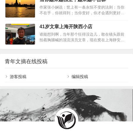
生活。人到中年宜自敛。人生，要学会沉淀。人
而有尊严的职业：老爷子是重点中学的老师，患有
作家张小娴说：世上有一条永恒不变的法则：当你
生，沉淀自己，是最好的升华。沉淀朋友时间磨平
老年痴呆症；老太太是小学教师，身体不太好。平
不在乎，你就得到；当你变好，你才会遇到更好，
人的棱角，也沉淀出真正的朋友。一个挚友胜过万
日里，老两口相互…
只有当你变强大，你才不害怕孤单；当你不害怕孤
贯家财。没有任何道路能通往真诚，因为真诚本身
单，你才能够宁缺毋滥。生活里，人们有千万种性
就是道路。朋友就像人民币，有真有假。假朋友在
41岁文章上海开陕西小店
格，圈子更有多样的颜色。而我们，却总是因为两
你没事的时候，会经常来找你；真朋友在你有事的
谁能想到啊，当年那个狂得没边儿，敢在镜头跟前
者没有交集而恐惧焦虑。然后，不管适不适合自
时候，绝不会远离你。真正的朋友，不在于花言巧
拍着胸脯喊的顶流演员文章，现在窝在上海静安区
己，都试图从中寻找理解和认同。可现实往往是：
语，而是关键时刻拉…
的一家陕西小馆里，穿件灰扑扑的店员T恤，弯腰躬
越是靠近，越觉得空虚；越是依赖，越找不到方
身给顾客递菜单。那个以前眼高于顶的影帝，如今
向。而当我们决定变得独立而勇敢，才是活出自我
成了烟火气里最踏实的小店老板，跟当年那副嚣张
的真正开始。当你越来越独立，越来越不合群01少
青年文摘在线投稿
劲儿比，简直是两个人。41岁文章彻底退圈？上海
了迎合,多了自由最近，《她的双重奏》节目，采访
开陕西小店躬身递菜单，面相都变了！这家店叫八
到了演员邓萃雯。…
號院儿，是文章跟朋友合伙开的，主打地道的陕西
游客投稿
编辑投稿
风味，凉皮、肉夹馍、油泼面、搅团，全是老西安
人刻在骨子里的家常味儿，人均三十到五十块，接
地气到骨子里，半点儿明星开店的那些花里胡哨套
路都没有。店…