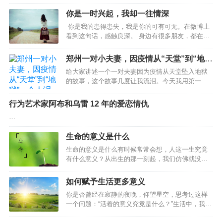
许会整日愁容满面，而一个穷人，则可能会快乐悠然；一个健康的人，
或许会怨天尤人，而一个残疾人，也许能坦然乐观；一个一帆风顺的
你是一时兴起，我却一往情深
人，或许会愁眉不展，而一个身处逆境的人，或许能面带笑颜。我们虽
你是我的患得患失，我是你的可有可无。在微博上
然不能掌握生命的长度，但可以改变生命的宽度；我们虽然不能改变自
看到这句话，感触良深。 身边有很多朋友，都在感
己的命运，但可以改变面对命运的心态。人的命运随着心态的好坏而改
情里输得一败涂地，捧着一颗真心去爱人，得到的
变。换个立场看人生，可以宽容大度的处世；换种心态看人生，可以将
却是无尽的冷漠和伤害。 有一个朋友，和男友相处
郑州一对小夫妻，因疫情从“天堂”到“地
愁容改…
了一段时间以后决定结婚，朋友认定了那个男人，
狱”，令人泪目
给大家讲述一个一对夫妻因为疫情从天堂坠入地狱
觉得可以和爱的人白头偕老，真的是一件太美好的
的故事，这个故事几度让我流泪。今天我用第一人
事。 于是兴奋冲昏了头脑，以致她完全没有感觉到
称的方式讲述给你们听。我叫李四，老家平顶山，
男友微妙的态度变化。男友对婚礼完全不上心，她
高中毕业后没有上大学，跟着老家一个亲戚在郑州
也一点都不在意，自己挑起了全部的担子，制作请
行为艺术家阿布和乌雷 12 年的爱恋情仇
学习厨师，经过几年的学习，我的技术算是一名三
柬，联系婚庆，挑选礼服，从头到尾都好像她一个
…
流的厨师水平。后来我在南四环一个小饭店里打
人的独角戏。 事实上，最后的婚礼，…
工，主要工作就是炒热菜、拌凉菜和大盘鸡。饭店
生命的意义是什么
面积也不大，老板平时给我打打下手，忙起来也比
较累，但老板一个月给我6500元的工资，整体上还
生命的意义是什么有时候常常会想，人这一生究竟
可以。我老婆叫小白，来自周口。她大专毕业之前
有什么意义？从出生的那一刻起，我们仿佛就没有
在一个小区的楼下私人培训班里当语文辅导老师，
停止过努力，一直在路上马不停蹄地前进，也不知
每个月的工资是…
道为了什么，只知道盲目地赶路。小时候为了学业
如何赋予生活更多意义
殚精竭虑，成年后成家立业压力山大。一生都在忙
你是否曾经在寂静的夜晚，仰望星空，思考过这样
忙碌碌，为了家庭，为了亲人，拼命挣钱，为了碎
一个问题：“活着的意义究竟是什么？”生活中，我们
银几两日夜奔波，然而到最后，大家还都会老去、
总是在寻找一种目的，一种价值，一种意义，来赋
逝去、分离。在这整个的生命轨迹中，我们还会不