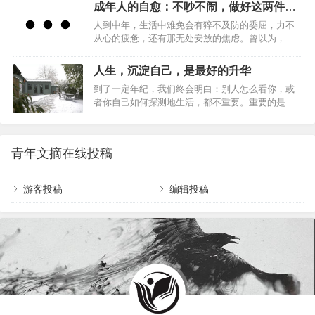
予我们的存在以合理性。生活并不只是关于生存，
断面临病苦、衰老、爱别离、怨长久、求不得、放
成年人的自愈：不吵不闹，做好这两件事
而是关于寻找和实现我们的潜能。每个人都像是一
不下，等种种无奈与辛酸。得到了还要失去，顿感
就够了
人到中年，生活中难免会有猝不及防的委屈，力不
块未雕琢的玉石，需要经过磨砺和雕琢，才能展现
没意思。既然所有的生命最终还要消失，那我们为
从心的疲惫，还有那无处安放的焦虑。曾以为，歇
出内在的价值。因此，活着的意义在于自我实现，
什么还要去经历那…
斯底里的争吵能消解心底的委屈，喋喋不休的抱怨
不断探索和成长。很多时候，我们感到迷茫和无
能抚平内心的烦躁。可到最后才发现，向外的情绪
助，是因为我们没有找到自己的使命和目标。通过
人生，沉淀自己，是最好的升华
宣泄不过是一场徒劳的自我内耗。真正的自愈，从
自我反思和心理辅导，我们可以更好地认识自己，
到了一定年纪，我们终会明白：别人怎么看你，或
不在向外索取情绪慰藉，而在向内探寻内心力量。
找到自己的热情和兴趣所在，从而赋予生活更多的
者你自己如何探测地生活，都不重要。重要的是你
不吵不闹，稳住自己，做好这两件事，是成年人穿
意义。当然，生…
必须要用一种真实方式，度过在手指缝之间如雨水
越生活迷雾的底气。01闭嘴古希腊哲学家苏格拉底
一样无法停止下落的时间，你要知道自己将会如何
曾被问及，为何总是聆听多于言说。他的回答蕴含
生活。人到中年宜自敛。人生，要学会沉淀。人
着智慧：“上天赐给人两只耳朵，却只有一张嘴，就
青年文摘在线投稿
生，沉淀自己，是最好的升华。沉淀朋友时间磨平
是要我们多听少说。”他更是告诫门生，说话前先想
人的棱角，也沉淀出真正的朋友。一个挚友胜过万
三件事：是…
贯家财。没有任何道路能通往真诚，因为真诚本身
游客投稿
编辑投稿
就是道路。朋友就像人民币，有真有假。假朋友在
你没事的时候，会经常来找你；真朋友在你有事的
时候，绝不会远离你。真正的朋友，不在于花言巧
语，而是关键时刻拉…